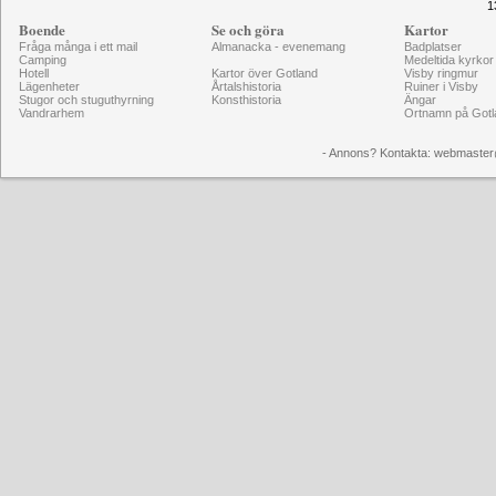
1
Boende
Se och göra
Kartor
Fråga många i ett mail
Almanacka - evenemang
Badplatser
Camping
Medeltida kyrkor
Hotell
Kartor över Gotland
Visby ringmur
Lägenheter
Årtalshistoria
Ruiner i Visby
Stugor och stuguthyrning
Konsthistoria
Ängar
Vandrarhem
Ortnamn på Gotl
- Annons? Kontakta: webmaster@