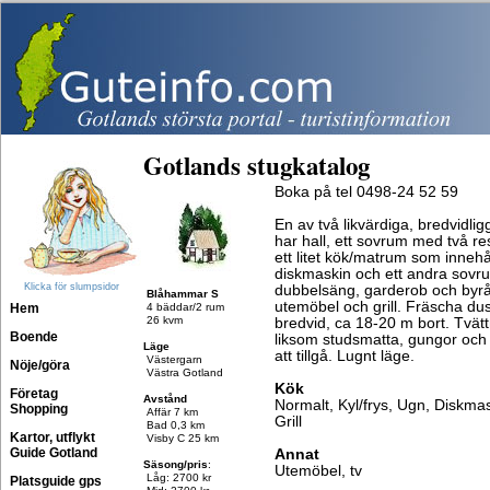
Gotlands stugkatalog
Boka på tel 0498-24 52 59
En av två likvärdiga, bredvidli
har hall, ett sovrum med två r
ett litet kök/matrum som innehå
diskmaskin och ett andra sov
Klicka för slumpsidor
dubbelsäng, garderob och byrå 
Blåhammar S
utemöbel och grill. Fräscha 
Hem
4 bäddar/2 rum
26 kvm
bredvid, ca 18-20 m bort. Tvät
Boende
liksom studsmatta, gungor och
Läge
att tillgå. Lugnt läge.
Västergarn
Nöje/göra
Västra Gotland
Kök
Företag
Avstånd
Normalt, Kyl/frys, Ugn, Diskma
Shopping
Affär 7 km
Grill
Bad 0,3 km
Kartor, utflykt
Visby C 25 km
Guide Gotland
Annat
Säsong/pris
:
Utemöbel, tv
Låg: 2700 kr
Platsguide gps