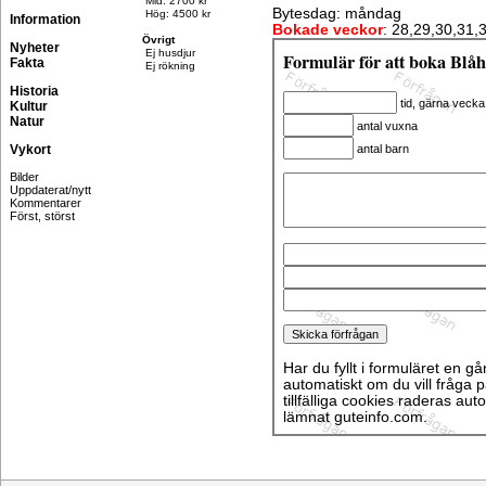
Mid: 2700 kr
Bytesdag: måndag
Hög: 4500 kr
Information
Bokade veckor
: 28,29,30,31,
Övrigt
Nyheter
Ej husdjur
Formulär för att boka Bl
Fakta
Ej rökning
Historia
tid, gärna vecka
Kultur
Natur
antal vuxna
Vykort
antal barn
Bilder
Uppdaterat/nytt
Kommentarer
Först, störst
Har du fyllt i formuläret en gå
automatiskt om du vill fråga p
tillfälliga cookies raderas aut
lämnat guteinfo.com.