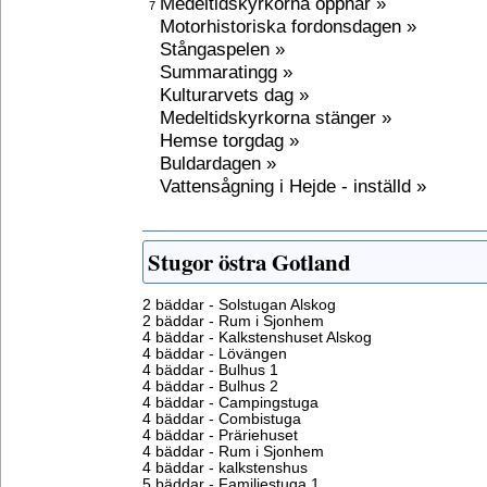
Medeltidskyrkorna öppnar »
7
Motorhistoriska fordonsdagen »
Stångaspelen »
Summaratingg »
Kulturarvets dag »
Medeltidskyrkorna stänger »
Hemse torgdag »
Buldardagen »
Vattensågning i Hejde - inställd »
Stugor östra Gotland
2 bäddar - Solstugan Alskog
2 bäddar - Rum i Sjonhem
4 bäddar - Kalkstenshuset Alskog
4 bäddar - Lövängen
4 bäddar - Bulhus 1
4 bäddar - Bulhus 2
4 bäddar - Campingstuga
4 bäddar - Combistuga
4 bäddar - Präriehuset
4 bäddar - Rum i Sjonhem
4 bäddar - kalkstenshus
5 bäddar - Familjestuga 1