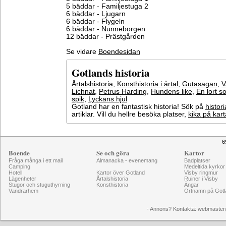
5 bäddar - Familjestuga 2
6 bäddar - Ljugarn
6 bäddar - Flygeln
6 bäddar - Nunneborgen
12 bäddar - Prästgården
Se vidare
Boendesidan
Gotlands historia
Årtalshistoria
,
Konsthistoria i årtal
,
Gutasagan
,
V
Lichnat
,
Petrus Harding
,
Hundens like
,
En lort s
spik
,
Lyckans hjul
Gotland har en fantastisk historia! Sök på
histori
artiklar. Vill du hellre besöka platser,
kika på kar
6
Boende
Se och göra
Kartor
Fråga många i ett mail
Almanacka - evenemang
Badplatser
Camping
Medeltida kyrkor
Hotell
Kartor över Gotland
Visby ringmur
Lägenheter
Årtalshistoria
Ruiner i Visby
Stugor och stuguthyrning
Konsthistoria
Ängar
Vandrarhem
Ortnamn på Gotl
- Annons? Kontakta: webmaster@