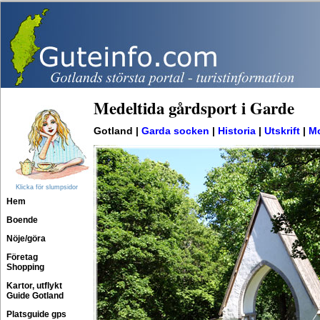
Medeltida gårdsport i Garde
Gotland |
Garda socken
|
Historia
|
Utskrift
|
Mo
Klicka för slumpsidor
Hem
Boende
Nöje/göra
Företag
Shopping
Kartor, utflykt
Guide Gotland
Platsguide gps