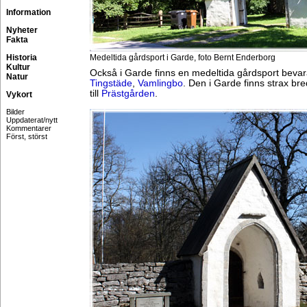
Information
Nyheter
Fakta
Historia
Medeltida gårdsport i Garde, foto Bernt Enderborg
Kultur
Också i Garde finns en medeltida gårdsport bevar
Natur
Tingstäde
,
Vamlingbo
. Den i Garde finns strax bre
till
Prästgården
.
Vykort
Bilder
Uppdaterat/nytt
Kommentarer
Först, störst