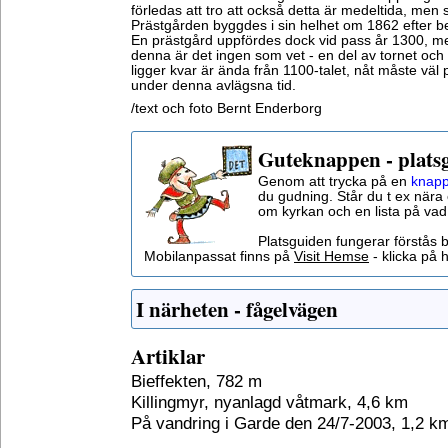
förledas att tro att också detta är medeltida, men s
Prästgården byggdes i sin helhet om 1862 efter 
En prästgård uppfördes dock vid pass år 1300, m
denna är det ingen som vet - en del av tornet och
ligger kvar är ända från 1100-talet, nåt måste väl
under denna avlägsna tid.
/text och foto Bernt Enderborg
Guteknappen - plats
Genom att trycka på en
knapp
du gudning. Står du t ex nära 
om kyrkan och en lista på vad
Platsguiden fungerar förstås 
Mobilanpassat finns på
Visit Hemse
- klicka på h
I närheten - fågelvägen
Artiklar
Bieffekten, 782 m
Killingmyr, nyanlagd våtmark, 4,6 km
På vandring i Garde den 24/7-2003, 1,2 k