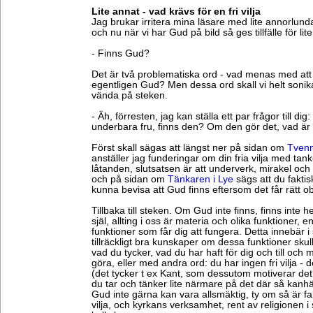
Lite annat - vad krävs för en fri vilja
Jag brukar irritera mina läsare med lite annorlun
och nu när vi har Gud på bild så ges tillfälle för lite
- Finns Gud?
Det är två problematiska ord - vad menas med att 
egentligen Gud? Men dessa ord skall vi helt sonika 
vända på steken.
- Äh, förresten, jag kan ställa ett par frågor till dig: 
underbara fru, finns den? Om den gör det, vad är
Först skall sägas att längst ner på sidan om
Tvenn
anställer jag funderingar om din fria vilja med ta
låtanden, slutsatsen är att underverk, mirakel och
och på sidan om
Tänkaren i Lye
sägs att du faktisk
kunna bevisa att Gud finns eftersom det får rätt 
Tillbaka till steken. Om Gud inte finns, finns inte h
själ, allting i oss är materia och olika funktioner, en
funktioner som får dig att fungera. Detta innebär i 
tillräckligt bra kunskaper om dessa funktioner skul
vad du tycker, vad du har haft för dig och till oc
göra, eller med andra ord: du har ingen fri vilja - 
(det tycker t ex Kant, som dessutom motiverar det h
du tar och tänker lite närmare på det där så kanh
Gud inte gärna kan vara allsmäktig, ty om så är fall
vilja, och kyrkans verksamhet, rent av religionen i 