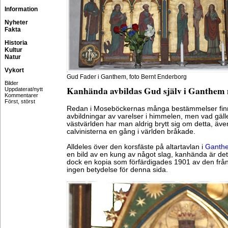
Information
Nyheter
Fakta
Historia
Kultur
Natur
Vykort
Gud Fader i Ganthem, foto Bernt Enderborg
Bilder
Kanhända avbildas Gud själv i Ganthem 
Uppdaterat/nytt
Kommentarer
Först, störst
Redan i Moseböckernas många bestämmelser fin
avbildningar av varelser i himmelen, men vad gälle
västvärlden har man aldrig brytt sig om detta, äve
calvinisterna en gång i världen bråkade.
Alldeles över den korsfäste på altartavlan i
Ganthe
en bild av en kung av något slag, kanhända är det 
dock en kopia som förfärdigades 1901 av den från
ingen betydelse för denna sida.