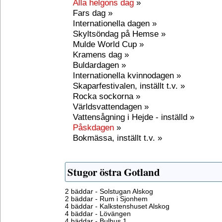
Alla helgons dag
»
Fars dag »
Internationella dagen »
Skyltsöndag på Hemse »
Mulde World Cup »
Kramens dag »
Buldardagen »
Internationella kvinnodagen »
Skaparfestivalen, inställt t.v. »
Rocka sockorna »
Världsvattendagen »
Vattensågning i Hejde - inställd »
Påskdagen
»
Bokmässa, inställt t.v. »
Stugor östra Gotland
2 bäddar - Solstugan Alskog
2 bäddar - Rum i Sjonhem
4 bäddar - Kalkstenshuset Alskog
4 bäddar - Lövängen
4 bäddar - Bulhus 1