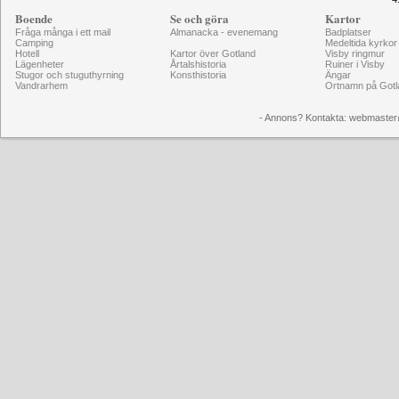
Boende
Se och göra
Kartor
Fråga många i ett mail
Almanacka - evenemang
Badplatser
Camping
Medeltida kyrkor
Hotell
Kartor över Gotland
Visby ringmur
Lägenheter
Årtalshistoria
Ruiner i Visby
Stugor och stuguthyrning
Konsthistoria
Ängar
Vandrarhem
Ortnamn på Gotl
- Annons? Kontakta: webmaster@