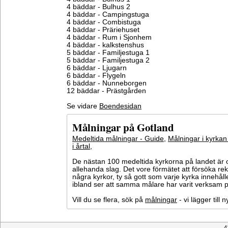
4 bäddar - Bulhus 2
4 bäddar - Campingstuga
4 bäddar - Combistuga
4 bäddar - Präriehuset
4 bäddar - Rum i Sjonhem
4 bäddar - kalkstenshus
5 bäddar - Familjestuga 1
5 bäddar - Familjestuga 2
6 bäddar - Ljugarn
6 bäddar - Flygeln
6 bäddar - Nunneborgen
12 bäddar - Prästgården
Se vidare
Boendesidan
Målningar på Gotland
Medeltida målningar - Guide
,
Målningar i kyrkan
i årtal
,
De nästan 100 medeltida kyrkorna på landet är o
allehanda slag. Det vore förmätet att försöka 
några kyrkor, ty så gott som varje kyrka innehål
ibland ser att samma målare har varit verksam på
Vill du se flera, sök på
målningar
- vi lägger till
4