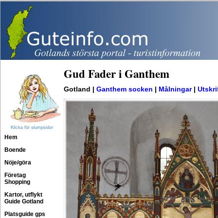
Gud Fader i Ganthem
Gotland |
Ganthem socken
|
Målningar
|
Utskri
Klicka för slumpsidor
Hem
Boende
Nöje/göra
Företag
Shopping
Kartor, utflykt
Guide Gotland
Platsguide gps