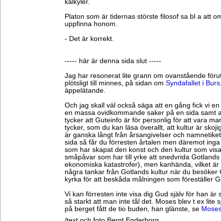
kalkyler.
Platon som är tidernas störste filosof sa bl a att o
uppfinna honom.
- Det är korrekt.
----- här är denna sida slut -----
Jag har resonerat lite grann om ovanstående förut
plötsligt till minnes, på sidan om
Syndafallet i Burs
äppelätande.
Och jag skall väl också säga att en gång fick vi e
en massa ovidkommande saker på en sida samt 
tycker att Guteinfo är för personlig för att vara m
tycker, som du kan läsa överallt, att kultur är skojigt
är ganska långt från årsangivelser och namnetiket
sida så får du förresten årtalen men däremot inga 
som har skapat den konst och den kultur som visas (
småpåvar som har till yrke att snedvrida Gotlands ut
ekonomiska katastrofer), men kanhända, vilket är 
några tankar från Gotlands kultur när du besök
kyrka för att beskåda målningen som föreställer G
Vi kan förresten inte visa dig Gud själv för han är 
så starkt att man inte tål det. Moses blev t ex lite 
på berget fått de tio buden, han glänste, se
Moses
/text och foto Bernt Enderborg