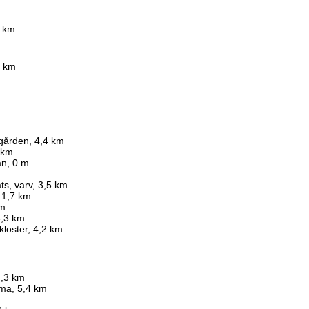
7 km
2 km
sgården, 4,4 km
4 km
ån, 0 m
ts, varv, 3,5 km
 1,7 km
km
5,3 km
kloster, 4,2 km
4,3 km
ma, 5,4 km