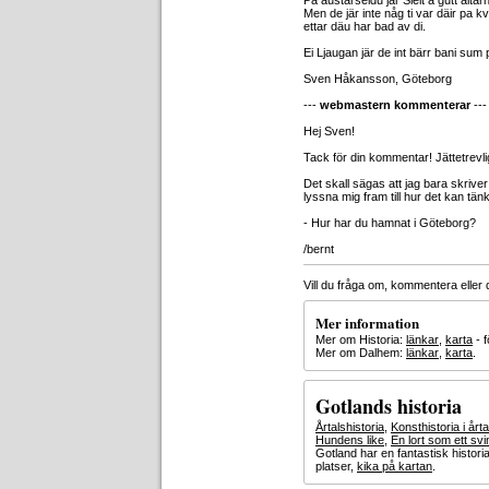
Pa austarseidu jär Sleit a gutt altar
Men de jär inte någ ti var däir pa kvä
ettar däu har bad av di.
Ei Ljaugan jär de int bärr bani sum 
Sven Håkansson, Göteborg
---
webmastern kommenterar
---
Hej Sven!
Tack för din kommentar! Jättetrevli
Det skall sägas att jag bara skriver 
lyssna mig fram till hur det kan tän
- Hur har du hamnat i Göteborg?
/bernt
Vill du fråga om, kommentera eller
Mer information
Mer om Historia:
länkar
,
karta
- 
Mer om Dalhem:
länkar
,
karta
.
Gotlands historia
Årtalshistoria
,
Konsthistoria i årta
Hundens like
,
En lort som ett sv
Gotland har en fantastisk histor
platser,
kika på kartan
.