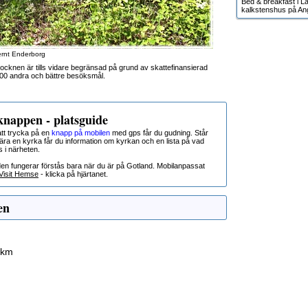
Bed & breakfast i Lä
kalkstenshus på An
ernt Enderborg
ocknen är tills vidare begränsad på grund av skattefinansierad
000 andra och bättre besöksmål.
nappen - platsguide
t trycka på en
knapp på mobilen
med gps får du gudning. Står
nära en kyrka får du information om kyrkan och en lista på vad
s i närheten.
den fungerar förstås bara när du är på Gotland. Mobilanpassat
Visit Hemse
- klicka på hjärtanet.
en
 km