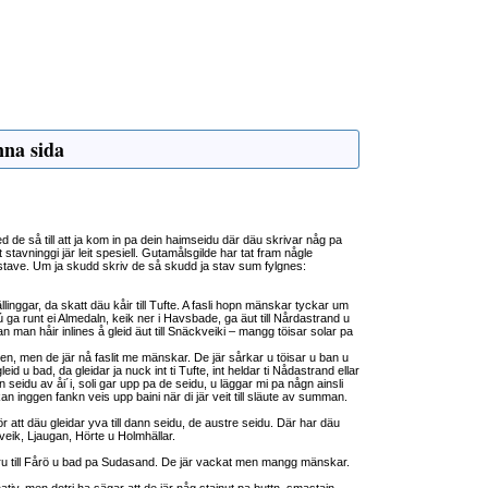
nna sida
d de så till att ja kom in pa dein haimseidu där däu skrivar någ pa
t stavninggi jär leit spesiell. Gutamålsgilde har tat fram någle
ave. Um ja skudd skriv de så skudd ja stav sum fylgnes:
llinggar, da skatt däu kåir till Tufte. A fasli hopn mänskar tyckar um
ga runt ei Almedaln, keik ner i Havsbade, ga äut till Nårdastrand u
an man håir inlines å gleid äut till Snäckveiki – mangg töisar solar pa
öen, men de jär nå faslit me mänskar. De jär sårkar u töisar u ban u
gleid u bad, da gleidar ja nuck int ti Tufte, int heldar ti Nådastrand ellar
 seidu av åi´i, soli gar upp pa de seidu, u läggar mi pa någn ainsli
n inggen fankn veis upp baini när di jär veit till släute av summan.
r att däu gleidar yva till dann seidu, de austre seidu. Där har däu
veik, Ljaugan, Hörte u Holmhällar.
äru till Fårö u bad pa Sudasand. De jär vackat men mangg mänskar.