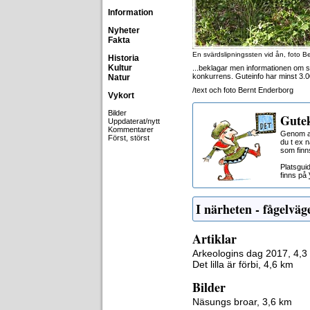
Information
Nyheter
Fakta
En svärdslipningssten vid ån, foto B
Historia
Kultur
...beklagar men informationen om s
konkurrens. Guteinfo har minst 3.
Natur
/text och foto Bernt Enderborg
Vykort
Bilder
Gutek
Uppdaterat/nytt
Kommentarer
Genom at
Först, störst
du t ex 
som finn
Platsgui
finns på
I närheten - fågelväg
Artiklar
Arkeologins dag 2017, 4,3
Det lilla är förbi, 4,6 km
Bilder
Näsungs broar, 3,6 km