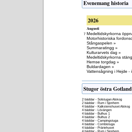
Evenemang historia
2026
Augusti
Medeltidskyrkorna öppn
7
Motorhistoriska fordon
Stångaspelen »
Summaratingg »
Kulturarvets dag »
Medeltidskyrkorna stäng
Hemse torgdag »
Buldardagen »
Vattensågning i Hejde - i
Stugor östra Gotland
2 bäddar - Solstugan Alskog
2 bäddar - Rum i Sjonhem
4 bäddar - Kalkstenshuset Alskog
4 bäddar - Lövängen
4 bäddar - Bulhus 1
4 bäddar - Bulhus 2
4 bäddar - Campingstuga
4 bäddar - Combistuga
4 bäddar - Präriehuset
4 bäddar - Rum i Sjonhem