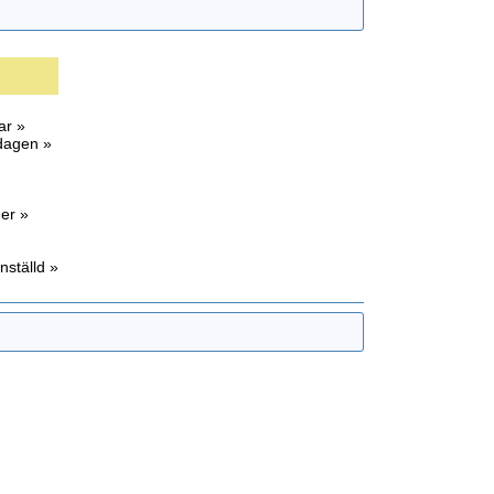
ar »
sdagen »
er »
nställd »