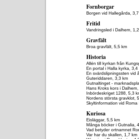
Fornborgar
Borgen vid Hallegårda, 3,
Fritid
Vandringsled i Dalhem, 1,
Gravfält
Broa gravfält, 5,5 km
Historia
Allén till kyrkan från Kung
En portal i Halla kyrka, 3,
En svärdslipningssten vid 
Guteriddaren, 3,3 km
Gutnaltinget - marknadspla
Hans Kroks kors i Dalhem,
Inbördeskriget 1288, 5,3 
Nordens största gravklot, 
Skyltinformation vid Roma 
Kuriosa
Eisläggar, 5,5 km
Många böcker i Gutnalia, 
Vad betyder ortnamnet Ro
Var har du skallen, 1,7 km