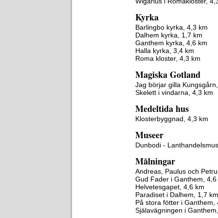
Wigarius i Romakloster, 4,
Kyrka
Barlingbo kyrka, 4,3 km
Dalhem kyrka, 1,7 km
Ganthem kyrka, 4,6 km
Halla kyrka, 3,4 km
Roma kloster, 4,3 km
Magiska Gotland
Jag börjar gilla Kungsgårn
Skelett i vindarna, 4,3 km
Medeltida hus
Klosterbyggnad, 4,3 km
Museer
Dunbodi - Lanthandelsmu
Målningar
Andreas, Paulus och Petru
Gud Fader i Ganthem, 4,6
Helvetesgapet, 4,6 km
Paradiset i Dalhem, 1,7 k
På stora fötter i Ganthem,
Själavägningen i Ganthem