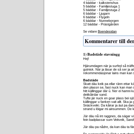
4 bäddar - kalkstenshus
5 bäddar - Familjestuga 1
5 bäddar - Familjestuga 2
6 bäddar - Ljugarn
6 bäddar - Flygeln
6 bäddar - Nunneborgen
12 bäddar - Prästgården
Se vidare
Boendesidan
Kommentarer till de
1) Badstäde stavningg
Hej!
Hjärumdagen när ja surfed så träffe
gutnisk. När ja läsar de så ser ja at
rekommendasjonar lains man kan st
Badstäde
Skatt däu keik pa ellar ränn ettar kä
den plassn se, fast nuck kan man ú 
hitt källinggar där ú. Ner ei hamni k
deitkåirdar sand.
Tufte jär nuck en goar plass bei sj
källinggar u fanken vait allt. Ska ja 
Snäckveiki. Da kåirar ja äut pa dann
strand u löigar mi ainsummen. De ka
Jär däu nå int raggnes, da sägar vö
fein badplassar sum Veitveik, Sand
Jär däu pa nådre, da kan däu ta f