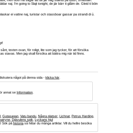
nativ, men dotri ha sägar att de jär någ stainut pa buttn, smastain.
ldar naj. I'm going to Slajt tonight, de jär bärr ti glåim de. Gleid ti böin
plaskar ei vattne naj, turistar och stassboar gassar pa strandi di ú.
gt!
sånt, texten ovan, för roligt, lite som jag tycker, för att försöka
kas stavas. Men jag skall försöka att bättra mig när tid finns.
 diskutera något på denna sida -
klicka här
.
för annat se
Information
.
l
,
Gutasagan
,
Vatu bandu
,
Några platser
,
Lichnat
,
Petrus Harding
,
inatryne
,
Djävulens spik
,
Lyckans hjul
ia! Sök på
historia
så hittar du många artiklar. Vill du hellre besöka