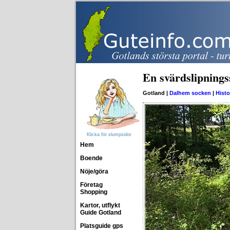
En svärdslipnings
Gotland |
Dalhem socken
|
Histo
Klicka för slumpsidor
Hem
Boende
Nöje/göra
Företag
Shopping
Kartor, utflykt
Guide Gotland
Platsguide gps