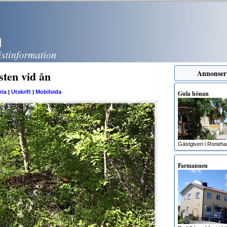
sten vid ån
Annonser
ria
|
Utskrift
|
Mobilsida
Gula hönan
Gästgiveri i Roneh
Farmannen