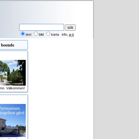
text
bild
karta
info
,
a-ö
 boende
amn. Välkommen!