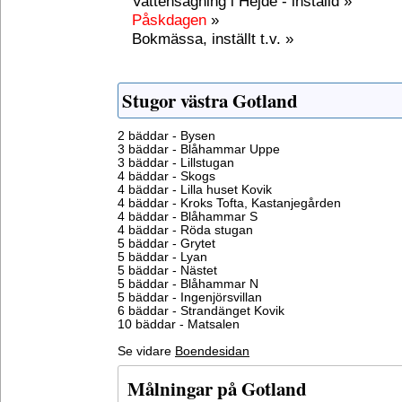
Vattensågning i Hejde - inställd »
Påskdagen
»
Bokmässa, inställt t.v. »
Stugor västra Gotland
2 bäddar - Bysen
3 bäddar - Blåhammar Uppe
3 bäddar - Lillstugan
4 bäddar - Skogs
4 bäddar - Lilla huset Kovik
4 bäddar - Kroks Tofta, Kastanjegården
4 bäddar - Blåhammar S
4 bäddar - Röda stugan
5 bäddar - Grytet
5 bäddar - Lyan
5 bäddar - Nästet
5 bäddar - Blåhammar N
5 bäddar - Ingenjörsvillan
6 bäddar - Strandänget Kovik
10 bäddar - Matsalen
Se vidare
Boendesidan
Målningar på Gotland