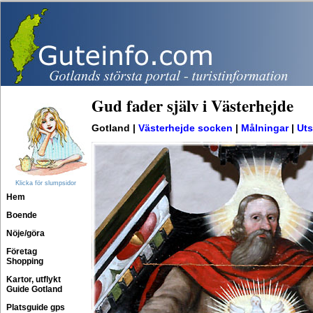
Gud fader själv i Västerhejde
Gotland |
Västerhejde socken
|
Målningar
|
Uts
Klicka för slumpsidor
Hem
Boende
Nöje/göra
Företag
Shopping
Kartor, utflykt
Guide Gotland
Platsguide gps