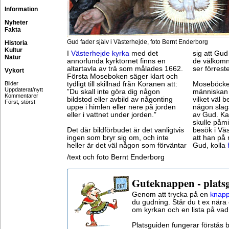
Information
Nyheter
Fakta
Gud fader själv i Västerhejde, foto Bernt Enderborg
Historia
Kultur
I
Västerhejde kyrka
med det
sig att Gud
Natur
annorlunda kyrktornet finns en
de välkomna
altartavla av trä som målades 1662.
ser förrest
Vykort
Första Moseboken säger klart och
Bilder
tydligt till skillnad från Koranen att:
Moseböcker
Uppdaterat/nytt
”Du skall inte göra dig någon
människan s
Kommentarer
bildstod eller avbild av någonting
vilket väl 
Först, störst
uppe i himlen eller nere på jorden
någon slag
eller i vattnet under jorden.”
av Gud. K
skulle påmi
Det där bildförbudet är det vanligtvis
besök i Väs
ingen som bryr sig om, och inte
att han på
heller är det väl någon som förväntar
Gud, kolla
/text och foto Bernt Enderborg
Guteknappen - plats
Genom att trycka på en
knapp
du gudning. Står du t ex nära 
om kyrkan och en lista på vad
Platsguiden fungerar förstås 