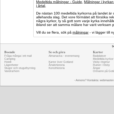
Medeltida målningar - Guide
,
Målningar i kyrkan
i årtal
,
De nästan 100 medeltida kyrkorna på landet är o
allehanda slag. Det vore förmätet att försöka 
några kyrkor, ty så gott som varje kyrka innehål
ibland ser att samma målare har varit verksam på
Vill du se flera, sök på
målningar
- vi lägger till
9
Boende
Se och göra
Kartor
Fråga många i ett mail
Almanacka - evenemang
Badplatser
Camping
Medeltida kyrkor
Hotell
Kartor över Gotland
Visby ringmur
Lägenheter
Årtalshistoria
Ruiner i Visby
Stugor och stuguthyrning
Konsthistoria
Ängar
Vandrarhem
Ortnamn på Gotl
- Annons? Kontakta: webmaster@