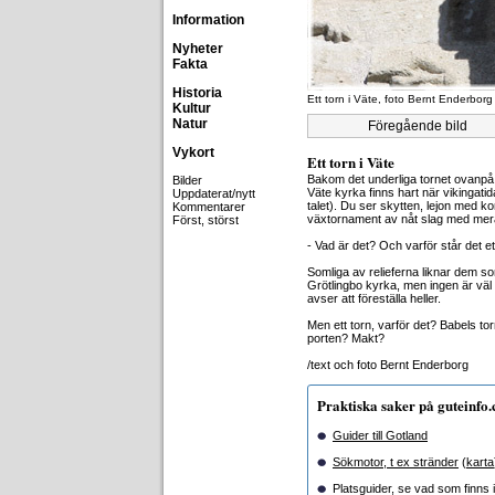
Information
Nyheter
Fakta
Historia
Ett torn i Väte, foto Bernt Enderborg
Kultur
Natur
Föregående bild
Vykort
Ett torn i Väte
Bakom det underliga tornet ovanpå 
Bilder
Väte kyrka finns hart när vikingatid
Uppdaterat/nytt
talet). Du ser skytten, lejon med k
Kommentarer
växtornament av nåt slag med mer
Först, störst
- Vad är det? Och varför står det et
Somliga av relieferna liknar dem s
Grötlingbo kyrka, men ingen är väl
avser att föreställa heller.
Men ett torn, varför det? Babels to
porten? Makt?
/text och foto Bernt Enderborg
Praktiska saker på guteinfo
Guider till Gotland
Sökmotor, t ex stränder
(
karta
Platsguider, se vad som finns i 