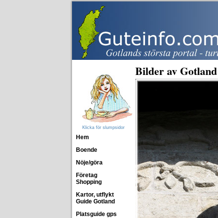
Bilder av Gotland
Klicka för slumpsidor
Hem
Boende
Nöje/göra
Företag
Shopping
Kartor, utflykt
Guide Gotland
Platsguide gps