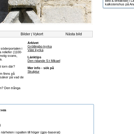
Bed & breakfast i Lä
kalkstenshus på An
Bilder
Vykort
Nästa bild
|
Arkivet
Grötlingbo kyrka
söderportalen i
Väte kyrka
a reliefer (1100-
onstig svans,
Länktips
a.
Den ridande S:t Mikael
t torn där?
Mer info - sök på
Skulptur
om finns på
 säker på vad de
rn? Den trånga
.com
)
närheten i spalten till höger (gps-baserat)