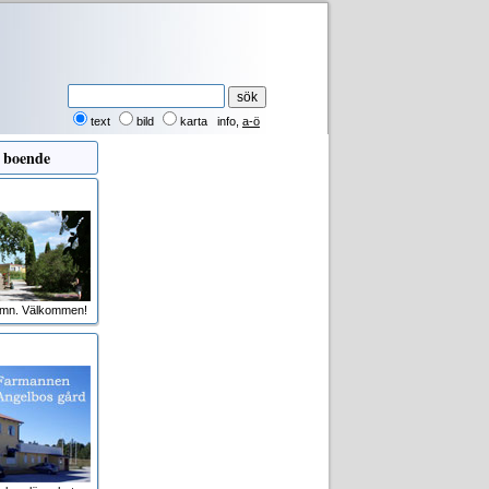
text
bild
karta
info
,
a-ö
 boende
amn. Välkommen!