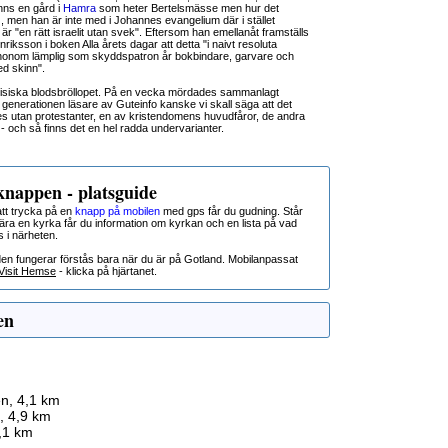
nns en gård i
Hamra
som heter Bertelsmässe men hur det
te), men han är inte med i Johannes evangelium där i stället
r "en rätt israelit utan svek". Eftersom han emellanåt framställs
iksson i boken Alla årets dagar att detta "i naivt resoluta
honom lämplig som skyddspatron år bokbindare, garvare och
d skinn".
arisiska blodsbröllopet. På en vecka mördades sammanlagt
 generationen läsare av Guteinfo kanske vi skall säga att det
s utan protestanter, en av kristendomens huvudfåror, de andra
- och så finns det en hel radda undervarianter.
nappen - platsguide
t trycka på en
knapp på mobilen
med gps får du gudning. Står
nära en kyrka får du information om kyrkan och en lista på vad
s i närheten.
den fungerar förstås bara när du är på Gotland. Mobilanpassat
Visit Hemse
- klicka på hjärtanet.
en
n, 4,1 km
, 4,9 km
,1 km