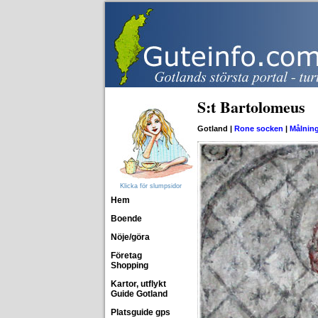
S:t Bartolomeus
Gotland |
Rone socken
|
Målnin
Klicka för slumpsidor
Hem
Boende
Nöje/göra
Företag
Shopping
Kartor, utflykt
Guide Gotland
Platsguide gps