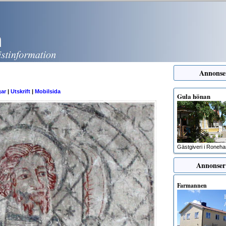
Annons
gar
|
Utskrift
|
Mobilsida
Gula hönan
Gästgiveri i Roneh
Annonser
Farmannen