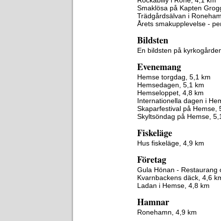
Rockabilly i Rone, 4,1 km
Smaklösa på Kapten Grogg
Trädgårdsälvan i Roneham
Årets smakupplevelse - pe
Bildsten
En bildsten på kyrkogårde
Evenemang
Hemse torgdag, 5,1 km
Hemsedagen, 5,1 km
Hemseloppet, 4,8 km
Internationella dagen i He
Skaparfestival på Hemse, 
Skyltsöndag på Hemse, 5,
Fiskeläge
Hus fiskeläge, 4,9 km
Företag
Gula Hönan - Restaurang 
Kvarnbackens däck, 4,6 k
Ladan i Hemse, 4,8 km
Hamnar
Ronehamn, 4,9 km