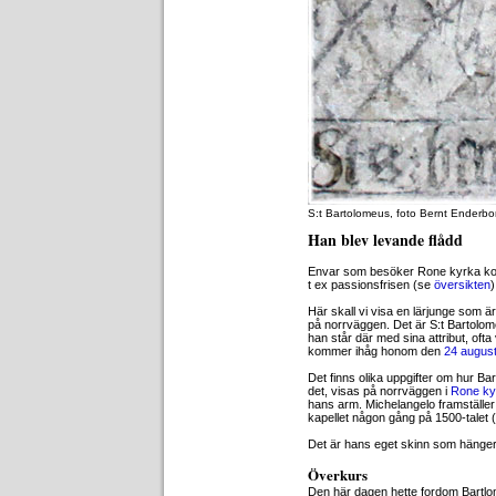
S:t Bartolomeus, foto Bernt Enderbo
Han blev levande flådd
Envar som besöker Rone kyrka komm
t ex passionsfrisen (se
översikten
)
Här skall vi visa en lärjunge som ä
på norrväggen. Det är S:t Bartolo
han står där med sina attribut, oft
kommer ihåg honom den
24 august
Det finns olika uppgifter om hur Ba
det, visas på norrväggen i
Rone ky
hans arm. Michelangelo framställer
kapellet någon gång på 1500-talet (
Det är hans eget skinn som hänger
Överkurs
Den här dagen hette fordom Bartl