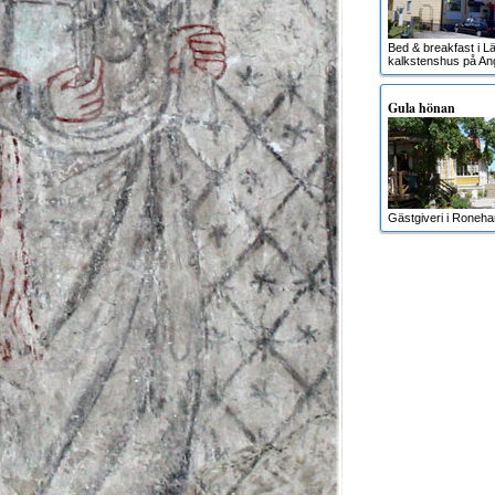
Bed & breakfast i Lä
kalkstenshus på An
Gula hönan
Gästgiveri i Roneh