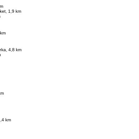
km
cket, 1,9 km
m
 km
rka, 4,8 km
m
km
4,4 km