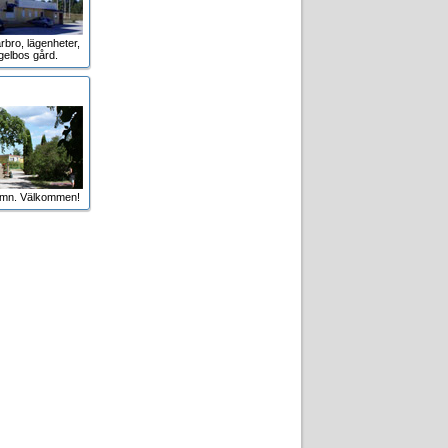
rbro, lägenheter,
gelbos gård.
amn. Välkommen!