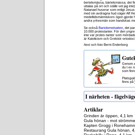
bertelsmässa, bärtelsmässa; det fi
uttalas på ort och ställe vet jag in
Natanael huserar som enligt Jesus ä
med sin avdragna hud säger Alf Henr
medeltidsmänniskors ögon gjorde 
andra yrkesmän som handskas me
Se också
Bartolomeinatten
, det p
10.000 protestanter. För den yngre
inte var protes-tanter som mördade
är Katolicism och Grekisk-ortodoxi 
/text och foto Bernt Enderborg
Gutek
Genom at
du t ex 
som finn
Platsgui
finns på
I närheten - fågelväg
Artiklar
Grinden är öppen, 4,1 km
Gula hönan - mot strömme
Kapten Grogg i Ronehamn
Restaurang Gula hönan, 4