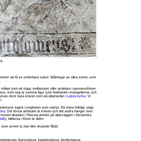
rg
er att få se underbara saker. Målningar av olika sorter, som
.
r målad som ett slags mellanspel, eller avdelare i passionsfrisen
meus, som nog är samma figur som Nathaniel i evangelierna, och
a visas dock bara kniven som på altartavlan i
Lojsta kyrka
. Vi
i
.
rtolomeus ingick i evigheten som martyr. Ett mera folkligt, sägs
rka
. Det första attributet är kniven och det andra hänger över
 honom likadant i Yttersta domen på altarväggen i Sixstinska
bild
); bilderna i Rone är äldre.
 över armen ty han blev levande flådd.
omeimässan (barsmässa, bartelsmässa, bertilsmässa,