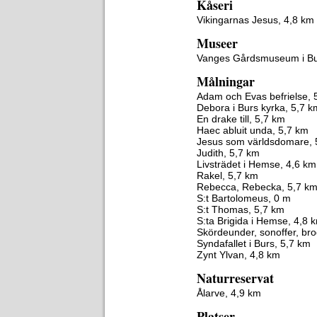
Kåseri
Vikingarnas Jesus, 4,8 km
Museer
Vanges Gårdsmuseum i Bu
Målningar
Adam och Evas befrielse, 
Debora i Burs kyrka, 5,7 k
En drake till, 5,7 km
Haec abluit unda, 5,7 km
Jesus som världsdomare, 
Judith, 5,7 km
Livsträdet i Hemse, 4,6 km
Rakel, 5,7 km
Rebecca, Rebecka, 5,7 k
S:t Bartolomeus, 0 m
S:t Thomas, 5,7 km
S:ta Brigida i Hemse, 4,8 
Skördeunder, sonoffer, br
Syndafallet i Burs, 5,7 km
Zynt Ylvan, 4,8 km
Naturreservat
Ålarve, 4,9 km
Platser