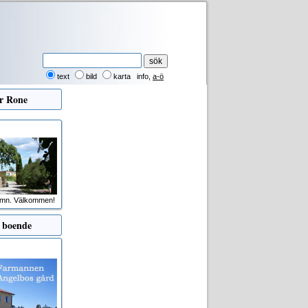
text
bild
karta
info
,
a-ö
er
Rone
amn. Välkommen!
 boende