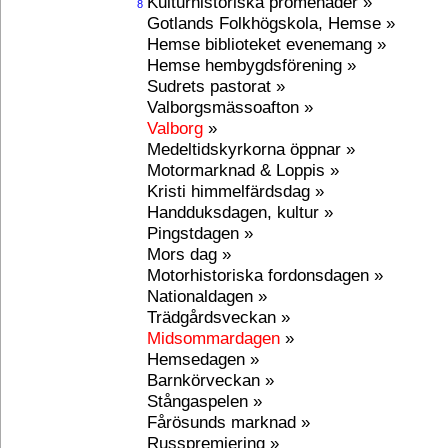
Kulturhistoriska promenader »
8
Gotlands Folkhögskola, Hemse »
Hemse biblioteket evenemang »
Hemse hembygdsförening »
Sudrets pastorat »
Valborgsmässoafton »
Valborg
»
Medeltidskyrkorna öppnar »
Motormarknad & Loppis »
Kristi himmelfärdsdag »
Handduksdagen, kultur »
Pingstdagen »
Mors dag »
Motorhistoriska fordonsdagen »
Nationaldagen »
Trädgårdsveckan »
Midsommardagen
»
Hemsedagen »
Barnkörveckan »
Stångaspelen »
Fårösunds marknad »
Russpremiering »