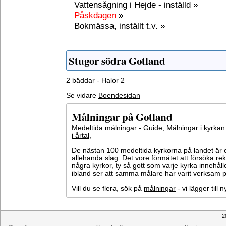
Vattensågning i Hejde - inställd »
Påskdagen
»
Bokmässa, inställt t.v. »
Stugor södra Gotland
2 bäddar - Halor 2
Se vidare
Boendesidan
Målningar på Gotland
Medeltida målningar - Guide
,
Målningar i kyrkan
i årtal
,
De nästan 100 medeltida kyrkorna på landet är o
allehanda slag. Det vore förmätet att försöka 
några kyrkor, ty så gott som varje kyrka innehål
ibland ser att samma målare har varit verksam på
Vill du se flera, sök på
målningar
- vi lägger till
2