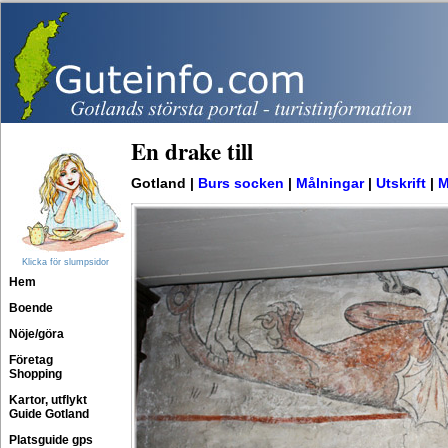
En drake till
Gotland |
Burs socken
|
Målningar
|
Utskrift
|
M
Klicka för slumpsidor
Hem
Boende
Nöje/göra
Företag
Shopping
Kartor, utflykt
Guide Gotland
Platsguide gps