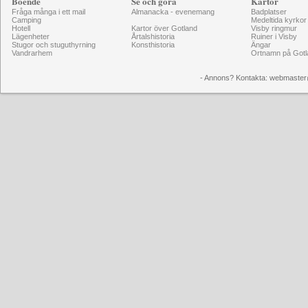
Boende
Se och göra
Kartor
Fråga många i ett mail
Almanacka - evenemang
Badplatser
Camping
Medeltida kyrkor
Hotell
Kartor över Gotland
Visby ringmur
Lägenheter
Årtalshistoria
Ruiner i Visby
Stugor och stuguthyrning
Konsthistoria
Ängar
Vandrarhem
Ortnamn på Gotl
- Annons? Kontakta: webmaster@