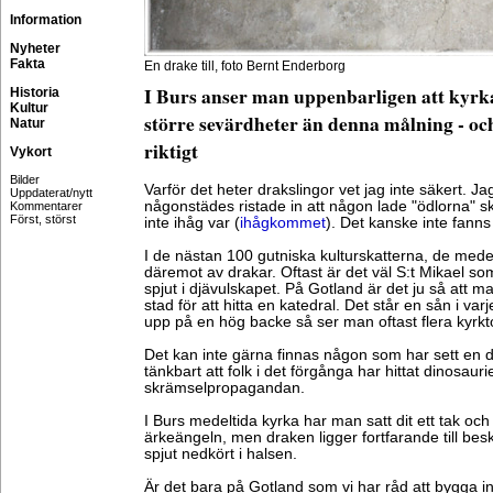
Information
Nyheter
Fakta
En drake till, foto Bernt Enderborg
I Burs anser man uppenbarligen att kyrk
Historia
Kultur
större sevärdheter än denna målning - och 
Natur
riktigt
Vykort
Bilder
Varför det heter drakslingor vet jag inte säkert. Ja
Uppdaterat/nytt
någonstädes ristade in att någon lade "ödlorna" s
Kommentarer
Först, störst
inte ihåg var (
ihågkommet
). Det kanske inte fanns
I de nästan 100 gutniska kulturskatterna, de medel
däremot av drakar. Oftast är det väl S:t Mikael s
spjut i djävulskapet. På Gotland är det ju så att 
stad för att hitta en katedral. Det står en sån i va
upp på en hög backe så ser man oftast flera kyrkt
Det kan inte gärna finnas någon som har sett en d
tänkbart att folk i det förgånga har hittat dinosaur
skrämselpropagandan.
I Burs medeltida kyrka har man satt dit ett tak oc
ärkeängeln, men draken ligger fortfarande till be
spjut nedkört i halsen.
Är det bara på Gotland som vi har råd att bygga in