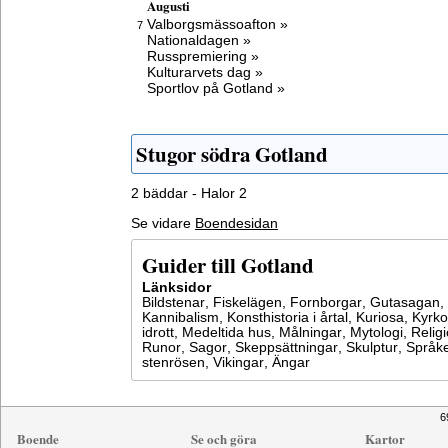
Augusti
Valborgsmässoafton »
7
Nationaldagen »
Russpremiering »
Kulturarvets dag »
Sportlov på Gotland »
Stugor södra Gotland
2 bäddar - Halor 2
Se vidare
Boendesidan
Guider till Gotland
Länksidor
Bildstenar
,
Fiskelägen
,
Fornborgar
,
Gutasagan
,
Kannibalism
,
Konsthistoria i årtal
,
Kuriosa
,
Kyrko
idrott
,
Medeltida hus
,
Målningar
,
Mytologi
,
Relig
Runor
,
Sagor
,
Skeppsättningar
,
Skulptur
,
Språke
stenrösen
,
Vikingar
,
Ängar
6
Boende
Se och göra
Kartor