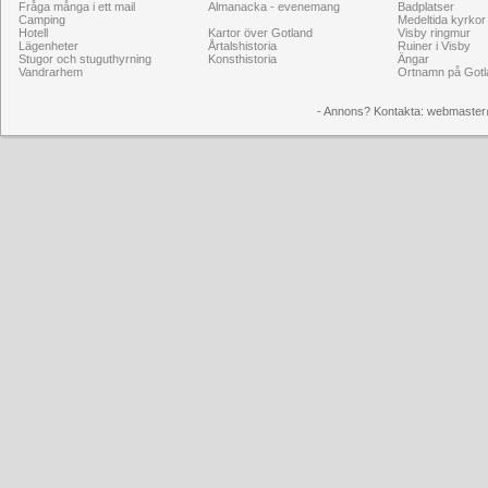
Fråga många i ett mail
Almanacka - evenemang
Badplatser
Camping
Medeltida kyrkor
Hotell
Kartor över Gotland
Visby ringmur
Lägenheter
Årtalshistoria
Ruiner i Visby
Stugor och stuguthyrning
Konsthistoria
Ängar
Vandrarhem
Ortnamn på Gotl
- Annons? Kontakta: webmaster@