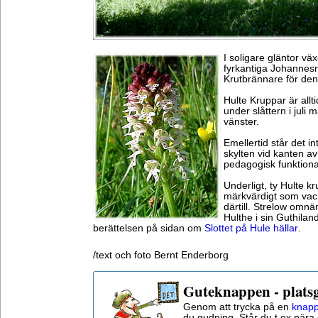
I soligare gläntor väx
fyrkantiga Johannes
Krutbrännare för den 
Hulte Kruppar är allti
under slåttern i juli
vänster.
Emellertid står det i
skylten vid kanten a
pedagogisk funktional
Underligt, ty Hulte kr
märkvärdigt som vack
därtill. Strelow omn
Hulthe i sin Guthilan
berättelsen på sidan om
Slottet på Hule hällar
.
/text och foto Bernt Enderborg
Guteknappen - plats
Genom att trycka på en
knapp
du gudning. Står du t ex nära 