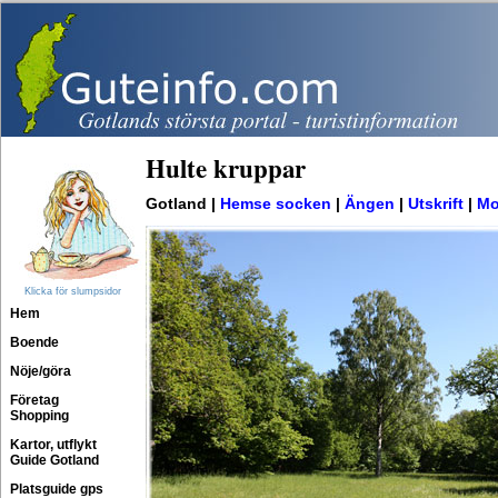
Hulte kruppar
Gotland |
Hemse socken
|
Ängen
|
Utskrift
|
Mo
Klicka för slumpsidor
Hem
Boende
Nöje/göra
Företag
Shopping
Kartor, utflykt
Guide Gotland
Platsguide gps