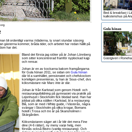
Bed & breakfast i Lä
kalkstenshus på An
borg
Gula hönan
!
n bli ordentligt varma i kläderna, ty snart stundar säsong
nan gästerna kommer, bråda tider, och arbetet har redan hållit på
r dom har det.
Bland det första jag stöter på är Johan Lönnberg
som sitter koncentrerad framför nyplockad kajp
Gästgiveri i Roneh
och rensar.
Johan är en av kockarna bakom framgångarna
för Gula hönan 2011, se sidan om
Gula hönan
där bl a samhället, pensionatet och chefskocken
korteligen presenteras, ty han är Sous-chef, dvs
köksmästare när Marc inte är där.
Johan är från Karlstad som genom Hotell- och
restaurangutbildning på gymnasiet via praktik på
Lejonhuset i Stockholm fick blodad tand. Han har
jobbat på olika ställen i Karlstad, bl a restaurang
Blå, som är med i White guide, i Västerås, några
svängar i Stockholm på olika krogar, Bomans
hotell i Trosa och tre år på Skansholmen i
Skärgården.
Köksmästaren säger att i år blir det mera Fine
dine (4-6 rätter), ny meny varje helg, men
förstås också Bistro (vanlig restaurang). Och