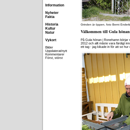
Information
Nyheter
Fakta
Historia
Grinden är öppen, foto Bernt Ender
Kultur
Välkommen till Gula hönan
Natur
Vykort
På Gula hönan i Ronehamn börjar ma
2012 och allt måste vara färdigt in
ett tag - jag kikade in för att se hu
Bilder
Uppdaterat/nytt
Kommentarer
Först, störst