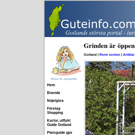
Grinden är öppen
Gotland |
Rone socken
|
Artiklar
Klicka för slumpsidor
Hem
Boende
Nöje/göra
Företag
Shopping
Kartor, utflykt
Guide Gotland
Platsguide gps