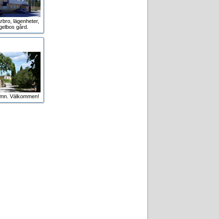
rbro, lägenheter,
gelbos gård.
amn. Välkommen!