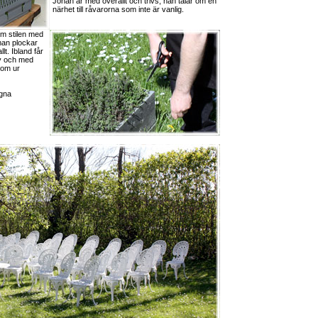
Johan är med överallt och trivs; han talar om en
närhet till råvarorna som inte är vanlig.
om stilen med
man plockar
lt. Ibland får
v och med
dom ur
egna