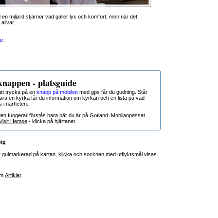
 en miljard stjärnor vad gäller lyx och komfort, men när det
allvar.
är
.
nappen - platsguide
t trycka på en
knapp på mobilen
med gps får du gudning. Står
nära en kyrka får du information om kyrkan och en lista på vad
s i närheten.
den fungerar förstås bara när du är på Gotland. Mobilanpassat
Visit Hemse
- klicka på hjärtanet.
ng
 gulmarkerad på kartan,
klicka
och socknen med utflyktsmål visas.
om
Artiklar
.