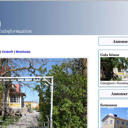
Annons
|
Utskrift
|
Mobilsida
Gula hönan
Gästgiveri i Roneh
Annonser
Farmannen