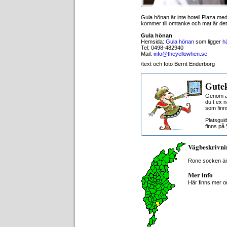
Gula hönan är inte hotell Plaza med
kommer till omtanke och mat är det 
Gula hönan
Hemsida:
Gula hönan
som ligger
h
Tel: 0498-482940
Mail:
info@theyellowhen.se
/text och foto Bernt Enderborg
Gutek
Genom at
du t ex 
som finn
Platsgui
finns på
Vägbeskrivni
Rone socken är
Mer info
Här finns mer 