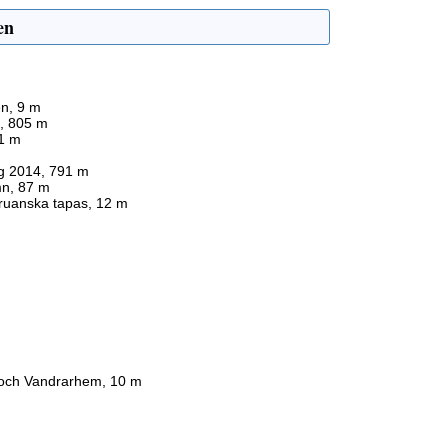
en
n, 9 m
, 805 m
1 m
g 2014, 791 m
mn, 87 m
ruanska tapas, 12 m
 och Vandrarhem, 10 m