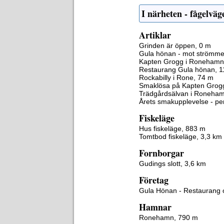
I närheten - fågelväg
Artiklar
Grinden är öppen, 0 m
Gula hönan - mot strömme
Kapten Grogg i Ronehamn
Restaurang Gula hönan, 1
Rockabilly i Rone, 74 m
Smaklösa på Kapten Grog
Trädgårdsälvan i Roneha
Årets smakupplevelse - pe
Fiskeläge
Hus fiskeläge, 883 m
Tomtbod fiskeläge, 3,3 km
Fornborgar
Gudings slott, 3,6 km
Företag
Gula Hönan - Restaurang
Hamnar
Ronehamn, 790 m