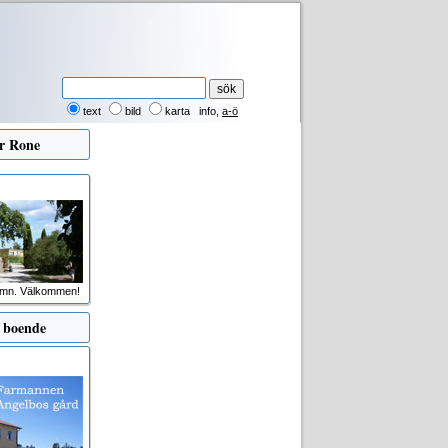
text
bild
karta
info
,
a-ö
er
Rone
amn. Välkommen!
 boende