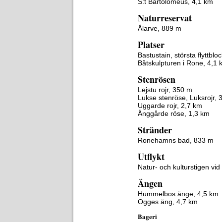
S:t Bartolomeus, 4,1 km
Naturreservat
Ålarve, 889 m
Platser
Bastustain, största flyttblo
Båtskulpturen i Rone, 4,1 
Stenrösen
Lejstu rojr, 350 m
Lukse stenröse, Luksrojr, 
Uggarde rojr, 2,7 km
Änggårde röse, 1,3 km
Stränder
Ronehamns bad, 833 m
Utflykt
Natur- och kulturstigen vi
Ängen
Hummelbos änge, 4,5 km
Ogges äng, 4,7 km
Bageri