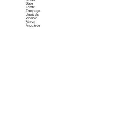
Stale
Tomte
Tronhage
Uggårda
Vinarve
Ålarve
Änggårde