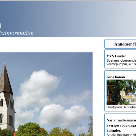
Annonser fö
VVS Guiden
Sveriges oberoende g
värmepumpar, AC & 
Gula hönan
Gästgiveri i Roneh
När är midsommar?
Sveriges röda dagar
kalender.
Se alla helgdagar, 