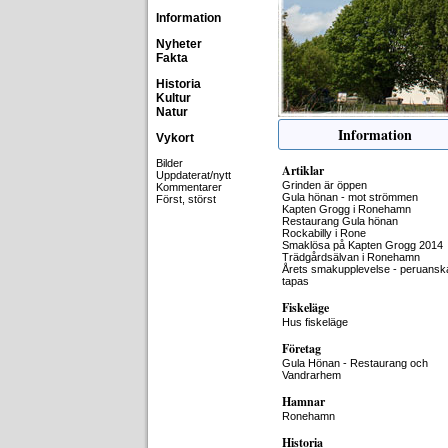
Information
Nyheter
Fakta
Historia
Kultur
Natur
Information
Vykort
Bilder
Artiklar
Uppdaterat/nytt
Grinden är öppen
Kommentarer
Gula hönan - mot strömmen
Först, störst
Kapten Grogg i Ronehamn
Restaurang Gula hönan
Rockabilly i Rone
Smaklösa på Kapten Grogg 2014
Trädgårdsälvan i Ronehamn
Årets smakupplevelse - peruansk
tapas
Fiskeläge
Hus fiskeläge
Företag
Gula Hönan - Restaurang och
Vandrarhem
Hamnar
Ronehamn
Historia