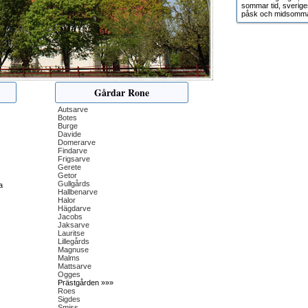
sommar tid, sverige
påsk och midsomma
Gårdar Rone
Autsarve
Botes
Burge
Davide
Domerarve
Findarve
Frigsarve
Gerete
Getor
Gullgårds
a
Hallbenarve
Halor
Hägdarve
Jacobs
Jaksarve
Lauritse
Lillegårds
Magnuse
Malms
Mattsarve
Ogges
Prästgården »»»
Roes
Sigdes
Smiss