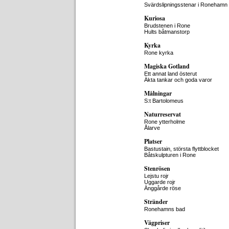
Svärdslipningsstenar i Ronehamn
Kuriosa
Brudstenen i Rone
Hults båtmanstorp
Kyrka
Rone kyrka
Magiska Gotland
Ett annat land österut
Äkta tankar och goda varor
Målningar
S:t Bartolomeus
Naturreservat
Rone ytterholme
Ålarve
Platser
Bastustain, största flyttblocket
Båtskulpturen i Rone
Stenrösen
Lejstu rojr
Uggarde rojr
Änggårde röse
Stränder
Ronehamns bad
Vägpriser