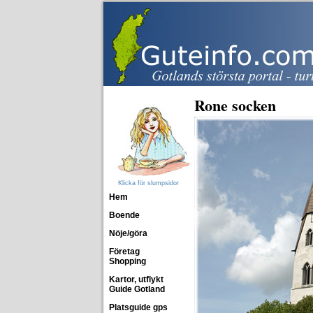
Rone socken
Klicka för slumpsidor
Hem
Boende
Nöje/göra
Företag
Shopping
Kartor, utflykt
Guide Gotland
Platsguide gps