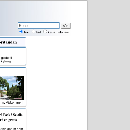
text
bild
karta
info
,
a-ö
rstasidan
uide till
kylning.
amn. Välkommen!
 Påsk? Se alla
 i en gratis
viktiga datum som