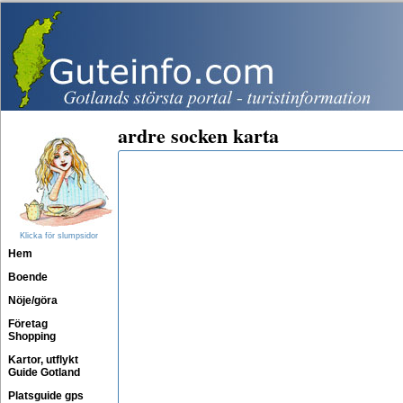
ardre socken karta
Klicka för slumpsidor
Hem
Boende
Nöje/göra
Företag
Shopping
Kartor, utflykt
Guide Gotland
Platsguide gps