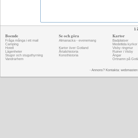
1 
Boende
Se och göra
Kartor
Fråga många i ett mail
Almanacka - evenemang
Badplatser
Camping
Medeltida kyrkor
Hotell
Kartor över Gotland
Visby ringmur
Lägenheter
Årtalshistoria
Ruiner i Visby
Stugor och stuguthyrning
Konsthistoria
Ängar
Vandrarhem
Ortnamn på Gotl
- Annons? Kontakta: webmaster@