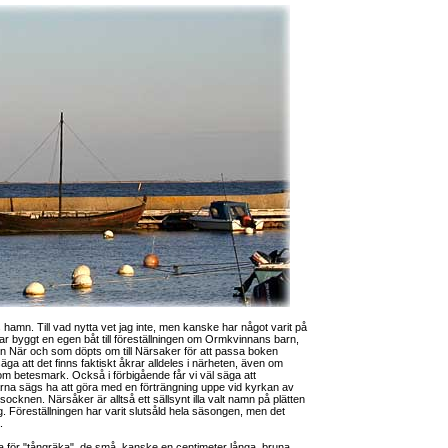
amn. Till vad nytta vet jag inte, men kanske har något varit på
har byggt en egen båt till föreställningen om Ormkvinnans barn,
n När och som döpts om till Närsaker för att passa boken
säga att det finns faktiskt åkrar alldeles i närheten, även om
som betesmark. Också i förbigående får vi väl säga att
na sägs ha att göra med en förträngning uppe vid kyrkan av
ocknen. Närsåker är alltså ett sällsynt illa valt namn på plätten
Föreställningen har varit slutsåld hela säsongen, men det
.
 för "tångräka", de små, kanske en centimeter långa, bruna