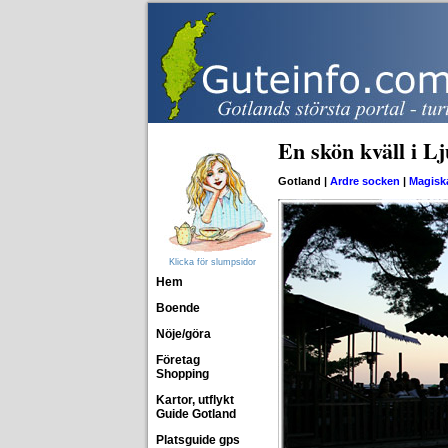
En skön kväll i L
Gotland |
Ardre socken
|
Magisk
Klicka för slumpsidor
Hem
Boende
Nöje/göra
Företag
Shopping
Kartor, utflykt
Guide Gotland
Platsguide gps