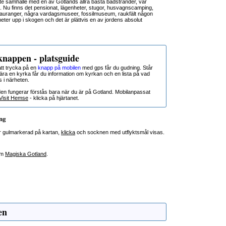
e samhälle med en av Gotlands allra bästa badstränder, var
 Nu finns det pensionat, lägenheter, stugor, husvagnscamping,
stauranger, några vardagsmuseer, fossilmuseum, raukfält någon
meter upp i skogen och det är plättvis en av jordens absolut
nappen - platsguide
t trycka på en
knapp på mobilen
med gps får du gudning. Står
nära en kyrka får du information om kyrkan och en lista på vad
s i närheten.
den fungerar förstås bara när du är på Gotland. Mobilanpassat
Visit Hemse
- klicka på hjärtanet.
ng
r gulmarkerad på kartan,
klicka
och socknen med utflyktsmål visas.
om
Magiska Gotland
.
en