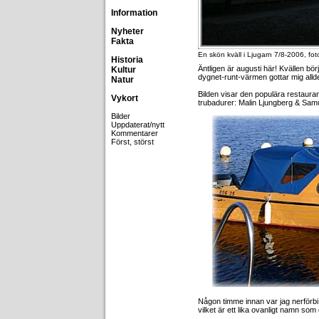
Information
Nyheter
Fakta
En skön kväll i Ljugarn 7/8-2006, fo
Historia
Äntligen är augusti här! Kvällen bör
Kultur
dygnet-runt-värmen gottar mig alld
Natur
Bilden visar den populära restaura
Vykort
trubadurer: Malin Ljungberg & Sam
Bilder
Uppdaterat/nytt
Kommentarer
Först, störst
Någon timme innan var jag nerförb
vilket är ett lika ovanligt namn som