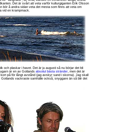
ndkanten. Det är svårt att veta varför kulturgiganten Erik Olsson
n bör å andra sidan veta det mesta som finns att veta om
kna vid en krampmack.
olk och plaskar i havet. Det är ju augusti så nu börjar det bli
Ljugarn är en av Gotlands
absolut bästa stränder
, men det är
ort på för långt avstånd (jag avskyr sand i skorna). Jag skall
är Gotlands vackraste samhälle också, snyggare än så blir det