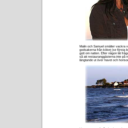
Malin och Samuel smälter vackra viso
godsakerna från köket (se första b
gott om natten. Efter någon låt fråg
så att restauranggästerna inte på nå
längtande ut över havet och horiso