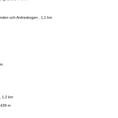
anden och Ardreskogen , 1,1 km
km
, 1,2 km
, 439 m
m