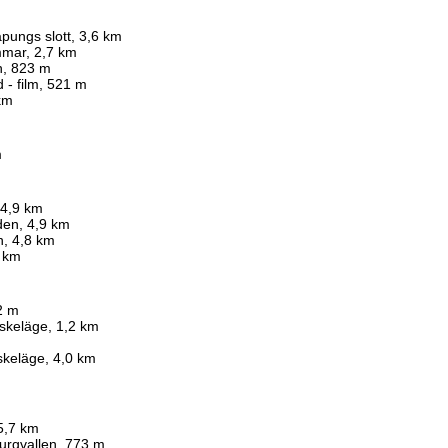
apungs slott, 3,6 km
mar, 2,7 km
n, 823 m
 - film, 521 m
 km
m
 4,9 km
iden, 4,9 km
n, 4,8 km
8 km
2 m
skeläge, 1,2 km
skeläge, 4,0 km
5,7 km
urgvallen, 773 m