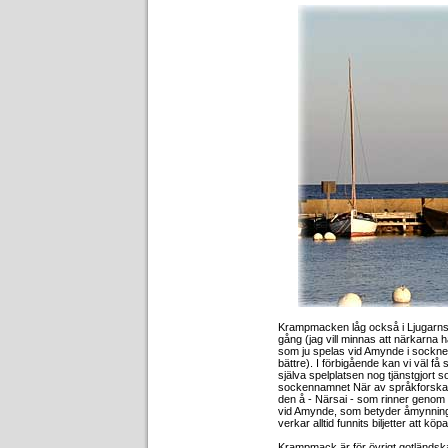
Krampmacken låg också i Ljugarns h
gång (jag vill minnas att närkarna 
som ju spelas vid Amynde i sockne
bättre). I förbigående kan vi väl få 
själva spelplatsen nog tjänstgjort 
sockennamnet När av språkforskar
den å - Närsai - som rinner genom s
vid Amynde, som betyder åmynning. 
verkar alltid funnits biljetter att köpa
Krampmack är för övrigt gotländska