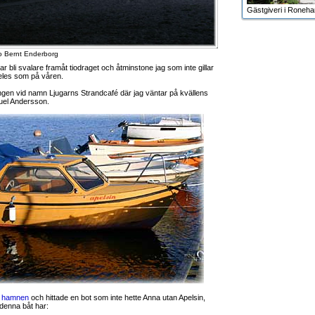
Gästgiveri i Roneh
to Bernt Enderborg
jar bli svalare framåt tiodraget och åtminstone jag som inte gillar
eles som på våren.
ngen vid namn Ljugarns Strandcafé där jag väntar på kvällens
uel Andersson.
i
hamnen
och hittade en bot som inte hette Anna utan Apelsin,
 denna båt har: