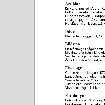
Artiklar
En vandringsled i Ardre, K
Folhammar eller Fågelham
Ljugarns förskola - Bikupa
Ljuvliga Ljugarn på Gotland
Nu blåser vi ut ljusen, 1,1
Bilder
Med solen i ryggen, 1,7 k
Bildsten
En blåsbälg till fågelhamn,
Midvinterblot från vikingat
Var de fredliga handelsmä
Är det smeden Volund, 4,
Fiskeläge
Gamle hamn i Ljugarn, 57
Langbjänne, Langbjenne fi
Svajde fiskeläge, 2,5 km
Tutens eller Masrebodar fi
Vitvär fiskeläge, 1,1 km
Fornborgar
Botvidebackar - Walbierg, 
Fornborgen Burgen eller B