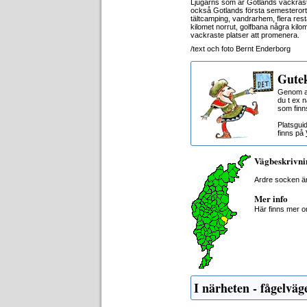
Ljugarns som är Gotlands vackrast
också Gotlands första semesterort.
tältcamping, vandrarhem, flera re
kilomet norrut, golfbana några kilo
vackraste platser att promenera.
/text och foto Bernt Enderborg
Gutek
Genom at
du t ex 
som finn
Platsgui
finns på
Vägbeskrivni
Ardre socken ä
Mer info
Här finns mer 
I närheten - fågelväg