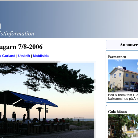
jugarn 7/8-2006
Annonser
a Gotland
|
Utskrift
|
Mobilsida
Farmannen
Bed & breakfast i Lä
kalkstenshus på An
Gula hönan