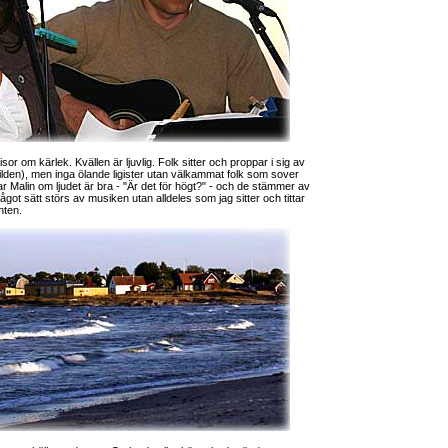
r om kärlek. Kvällen är ljuvlig. Folk sitter och proppar i sig av
ilden), men inga ölande ligister utan välkammat folk som sover
ar Malin om ljudet är bra - "Är det för högt?" - och de stämmer av
got sätt störs av musiken utan alldeles som jag sitter och tittar
nten.