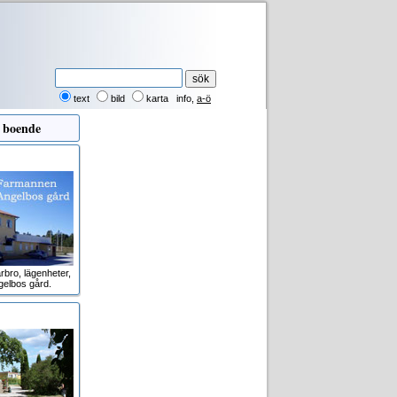
text
bild
karta
info
,
a-ö
 boende
rbro, lägenheter,
gelbos gård.