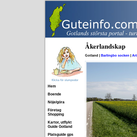
Åkerlandskap
Gotland |
Barlingbo socken
|
Art
Klicka för slumpsidor
Hem
Boende
Nöje/göra
Företag
Shopping
Kartor, utflykt
Guide Gotland
Platsguide gps