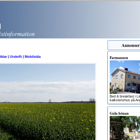
Annonser
iklar
|
Utskrift
|
Mobilsida
Farmannen
Bed & breakfast i Lä
kalkstenshus på An
Gula hönan