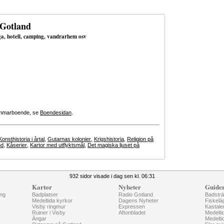
 Gotland
uga, hotell, camping, vandrarhem osv
 sommarboende, se
Boendesidan
.
Konsthistoria i årtal
,
Gutarnas kolonier
,
Krigshistoria
,
Religion på
nd
,
Kåserier
,
Kartor med utflyktsmål
,
Det magiska ljuset på
932 sidor visade i dag sen kl. 06:31
Kartor
Nyheter
Guide
ng
Badplatser
Radio Gotland
Badstr
Medeltida kyrkor
Dagens Nyheter
Fiskelä
Visby ringmur
Expressen
Kastale
Ruiner i Visby
Aftonbladet
Medelti
Ängar
Medelti