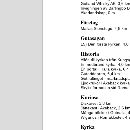
Gotland Whisky AB, 3,6 k
Invigningen av Barlingbo B
Åkerlandskap, 0 m
Företag
Mallas Stenstugu, 4,8 km
Gutasagan
15) Den första kyrkan, 4,0
Historia
Allén till kyrkan från Kung
En nedbränd kyrka, 4,0 k
En portal i Halla kyrka, 6,
Guteriddaren, 6,4 km
Gutnaltinget - marknadspla
Ljudkrukor i Akebäck kyrka
Skyltinformation vid Roma 
Kuriosa
Diskarve, 1,8 km
Jättekast i Akebäck, 2,6 k
Många böcker i Gutnalia, 
Wigarius i Romakloster, 4,
Kyrka