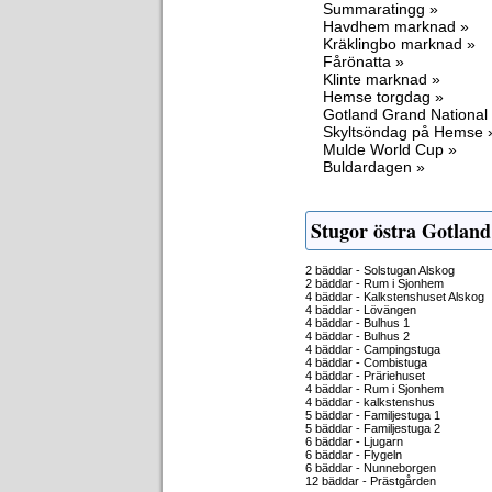
Summaratingg »
Havdhem marknad »
Kräklingbo marknad »
Fårönatta »
Klinte marknad »
Hemse torgdag »
Gotland Grand National
Skyltsöndag på Hemse 
Mulde World Cup »
Buldardagen »
Stugor östra Gotland
2 bäddar - Solstugan Alskog
2 bäddar - Rum i Sjonhem
4 bäddar - Kalkstenshuset Alskog
4 bäddar - Lövängen
4 bäddar - Bulhus 1
4 bäddar - Bulhus 2
4 bäddar - Campingstuga
4 bäddar - Combistuga
4 bäddar - Präriehuset
4 bäddar - Rum i Sjonhem
4 bäddar - kalkstenshus
5 bäddar - Familjestuga 1
5 bäddar - Familjestuga 2
6 bäddar - Ljugarn
6 bäddar - Flygeln
6 bäddar - Nunneborgen
12 bäddar - Prästgården