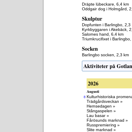
Dräpte lübeckare, 6,4 km
Oddgair dog i Holmgård, 2
Skulptur
Dopfunten i Barlingbo, 2,3
Kyrkbyggaren i Akebäck, 2
Salomes hand, 6,4 km
Triumkrucifixet i Barlingbo
Socken
Barlingbo socken, 2,3 km
Aktiviteter på Gotla
2026
Augusti
Kulturhistoriska promen
8
Trädgårdsveckan »
Hemsedagen »
Stångaspelen »
Lau basar »
Fårösunds marknad »
Russpremiering »
Slite marknad »