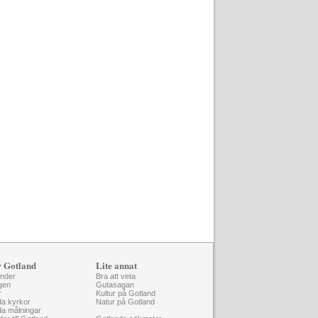
r Gotland
Lite annat
änder
Bra att veta
gen
Gutasagan
r
Kultur på Gotland
da kyrkor
Natur på Gotland
da målningar