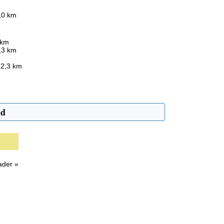
,0 km
 km
,3 km
, 2,3 km
nd
ader »