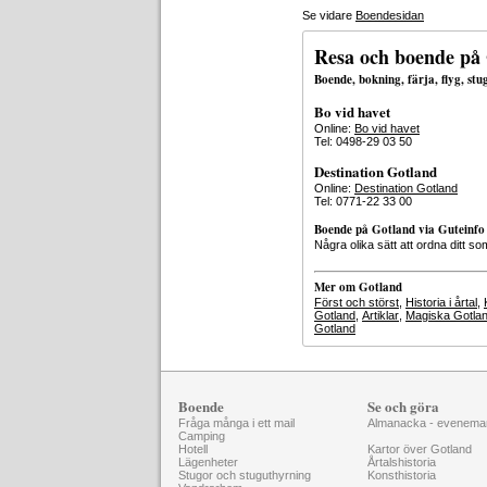
Se vidare
Boendesidan
Resa och boende på
Boende, bokning, färja, flyg, st
Bo vid havet
Online:
Bo vid havet
Tel: 0498-29 03 50
Destination Gotland
Online:
Destination Gotland
Tel: 0771-22 33 00
Boende på Gotland via Guteinfo
Några olika sätt att ordna ditt
Mer om Gotland
Först och störst
,
Historia i årtal
,
Gotland
,
Artiklar
,
Magiska Gotla
Gotland
Boende
Se och göra
Fråga många i ett mail
Almanacka - evenema
Camping
Hotell
Kartor över Gotland
Lägenheter
Årtalshistoria
Stugor och stuguthyrning
Konsthistoria