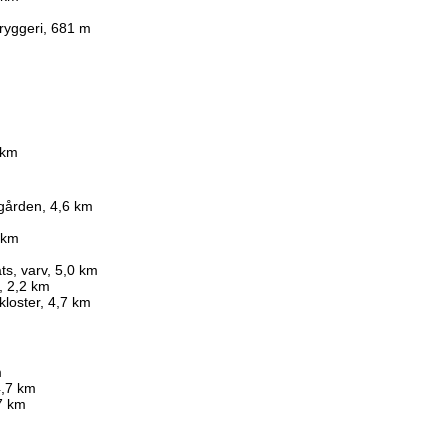
m
ryggeri, 681 m
 km
sgården, 4,6 km
m
4 km
ts, varv, 5,0 km
, 2,2 km
kloster, 4,7 km
m
4,7 km
7 km