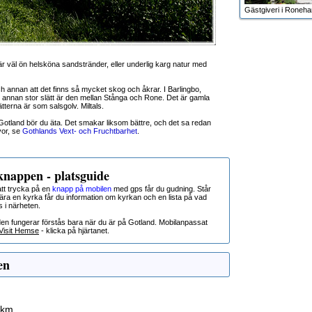
Gästgiveri i Roneh
 väl ön helsköna sandstränder, eller underlig karg natur med
annan att det finns så mycket skog och åkrar. I Barlingbo,
 En annan stor slätt är den mellan Stånga och Rone. Det är gamla
tterna är som salsgolv. Miltals.
otland bör du äta. Det smakar liksom bättre, och det sa redan
vor, se
Gothlands Vext- och Fruchtbarhet
.
nappen - platsguide
t trycka på en
knapp på mobilen
med gps får du gudning. Står
nära en kyrka får du information om kyrkan och en lista på vad
s i närheten.
den fungerar förstås bara när du är på Gotland. Mobilanpassat
Visit Hemse
- klicka på hjärtanet.
en
 km