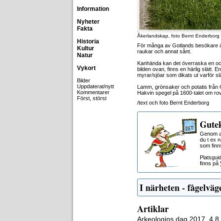
Information
Nyheter
Fakta
Åkerlandskap, foto Bernt Enderborg
Historia
För många av Gotlands besökare är
Kultur
raukar och annat sånt.
Natur
Kanhända kan det överraska en och 
Vykort
bilden ovan, finns en härlig slätt.
myrar/sjöar som dikats ut varför slä
Bilder
Uppdaterat/nytt
Lamm, grönsaker och potatis från G
Kommentarer
Hakvin spegel på 1600-talet om ro
Först, störst
/text och foto Bernt Enderborg
Gutek
Genom at
du t ex 
som finn
Platsgui
finns på
I närheten - fågelväg
Artiklar
Arkeologins dag 2017, 4,8