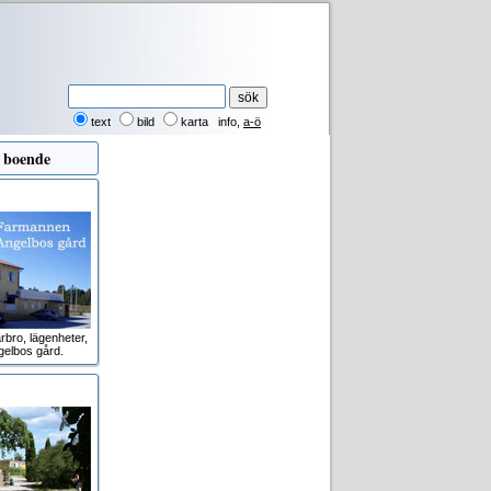
text
bild
karta
info
,
a-ö
 boende
rbro, lägenheter,
gelbos gård.