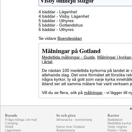
Visby omnejd stugor
4 bäddar - Lägenhet
4 bäddar - Visby. Lägenhet
5 bäddar - Uthyres
5 bäddar - Gotlandshus
6 bäddar - Uthyres
Se vidare
Boendesidan
Målningar på Gotland
Medeltida målningar - Guide
,
Målningar i kyrkan
i årtal
,
De nästan 100 medeltida kyrkorna på landet är o
allehanda slag. Det vore förmätet att försöka 
några kyrkor, ty så gott som varje kyrka innehål
ibland ser att samma målare har varit verksam på
Vill du se flera, sök på
målningar
- vi lägger till
4
Boende
Se och göra
Kartor
Fråga många i ett mail
Almanacka - evenemang
Badplatser
Camping
Medeltida kyrkor
Hotell
Kartor över Gotland
Visby ringmur
Lägenheter
Årtalshistoria
Ruiner i Visby