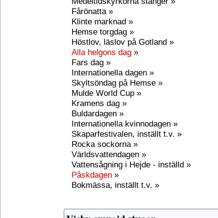
Medeltidskyrkorna stänger »
Fårönatta »
Klinte marknad »
Hemse torgdag »
Höstlov, läslov på Gotland »
Alla helgons dag
»
Fars dag »
Internationella dagen »
Skyltsöndag på Hemse »
Mulde World Cup »
Kramens dag »
Buldardagen »
Internationella kvinnodagen »
Skaparfestivalen, inställt t.v. »
Rocka sockorna »
Världsvattendagen »
Vattensågning i Hejde - inställd »
Påskdagen
»
Bokmässa, inställt t.v. »