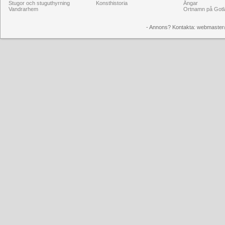
Stugor och stuguthyrning
Konsthistoria
Ängar
Vandrarhem
Ortnamn på Gotl
- Annons? Kontakta: webmaster@