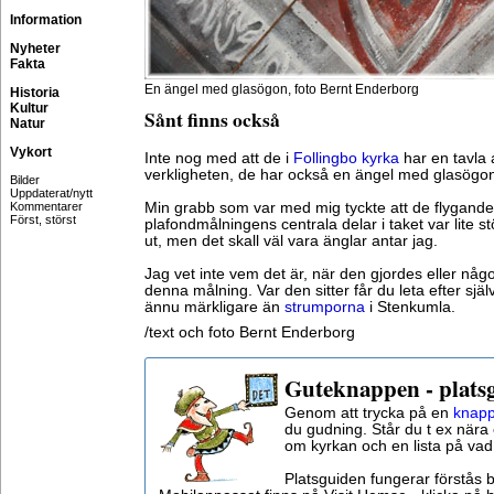
Information
Nyheter
Fakta
En ängel med glasögon, foto Bernt Enderborg
Historia
Kultur
Sånt finns också
Natur
Vykort
Inte nog med att de i
Follingbo kyrka
har en tavla
verkligheten, de har också en ängel med glasögo
Bilder
Uppdaterat/nytt
Kommentarer
Min grabb som var med mig tyckte att de flygand
Först, störst
plafondmålningens centrala delar i taket var lite 
ut, men det skall väl vara änglar antar jag.
Jag vet inte vem det är, när den gjordes eller någ
denna målning. Var den sitter får du leta efter sjä
ännu märkligare än
strumporna
i Stenkumla.
/text och foto Bernt Enderborg
Guteknappen - plats
Genom att trycka på en
knapp
du gudning. Står du t ex nära 
om kyrkan och en lista på vad
Platsguiden fungerar förstås 