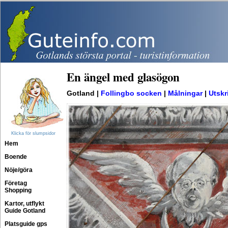
En ängel med glasögon
Gotland |
Follingbo socken
|
Målningar
|
Utskri
Klicka för slumpsidor
Hem
Boende
Nöje/göra
Företag
Shopping
Kartor, utflykt
Guide Gotland
Platsguide gps