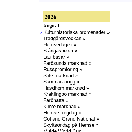
2026
Augusti
Kulturhistoriska promenader »
8
Trädgårdsveckan »
Hemsedagen »
Stångaspelen »
Lau basar »
Fårösunds marknad »
Russpremiering »
Slite marknad »
Summaratingg »
Havdhem marknad »
Kräklingbo marknad »
Fårönatta »
Klinte marknad »
Hemse torgdag »
Gotland Grand National »
Skyltsöndag på Hemse »
Mulde World Cup »