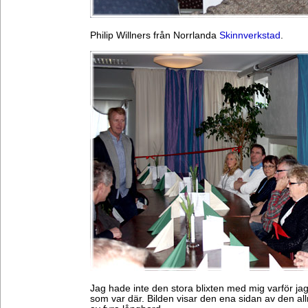
Philip Willners från Norrlanda
Skinnverkstad
.
Jag hade inte den stora blixten med mig varför ja
som var där. Bilden visar den ena sidan av den al