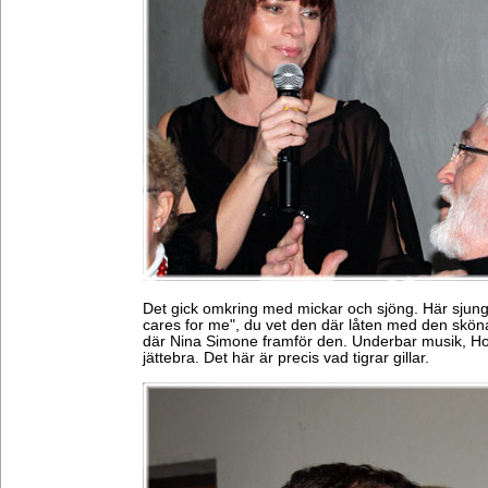
Det gick omkring med mickar och sjöng. Här sjung
cares for me", du vet den där låten med den skön
där Nina Simone framför den. Underbar musik, Hot
jättebra. Det här är precis vad tigrar gillar.