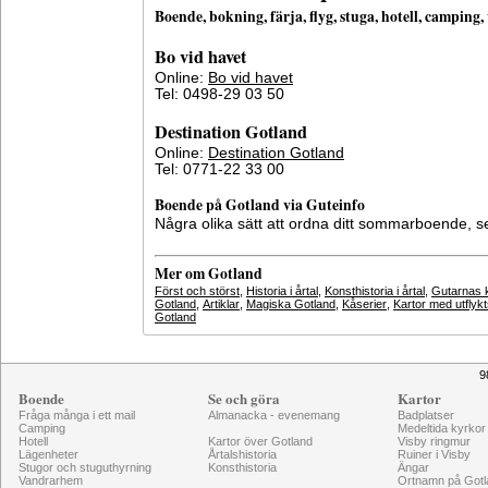
Boende, bokning, färja, flyg, stuga, hotell, campin
Bo vid havet
Online:
Bo vid havet
Tel: 0498-29 03 50
Destination Gotland
Online:
Destination Gotland
Tel: 0771-22 33 00
Boende på Gotland via Guteinfo
Några olika sätt att ordna ditt sommarboende, 
Mer om Gotland
Först och störst
,
Historia i årtal
,
Konsthistoria i årtal
,
Gutarnas k
Gotland
,
Artiklar
,
Magiska Gotland
,
Kåserier
,
Kartor med utflyk
Gotland
9
Boende
Se och göra
Kartor
Fråga många i ett mail
Almanacka - evenemang
Badplatser
Camping
Medeltida kyrkor
Hotell
Kartor över Gotland
Visby ringmur
Lägenheter
Årtalshistoria
Ruiner i Visby
Stugor och stuguthyrning
Konsthistoria
Ängar
Vandrarhem
Ortnamn på Gotl