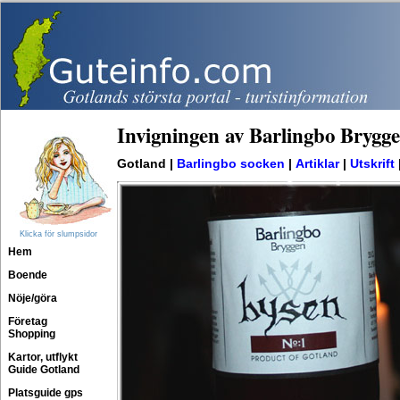
Invigningen av Barlingbo Brygge
Gotland |
Barlingbo socken
|
Artiklar
|
Utskrift
Klicka för slumpsidor
Hem
Boende
Nöje/göra
Företag
Shopping
Kartor, utflykt
Guide Gotland
Platsguide gps