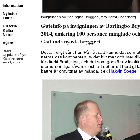
Information
Nyheter
Invigningen av Barlingbo Bryggeri, foto Bernt Enderborg
Fakta
Guteinfo på invigningen av Barlingbo Br
Historia
Kultur
2014, omkring 100 personer minglade oc
Natur
Gotlands nyaste bryggeri
Vykort
Bilder
Det är roligt sånt här. På nåt sätt känns det som a
Uppdaterat/nytt
närma oss kontinenten, ty det blir mer och mer til
Kommentarer
för direktförsäljning, och det som görs är av kvalit
Först, störst
utomordentliga råvaror, och att det är ett bördigt 
bättre är omvittnat av många, t ex
Hakvin Spegel
.