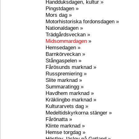
Handduksdagen, kultur »
Pingstdagen »
Mors dag »
Motorhistoriska fordonsdagen »
Nationaldagen »
Trädgårdsveckan »
Midsommardagen
»
Hemsedagen »
Barnkörveckan »
Stångaspelen »
Fårösunds marknad »
Russpremiering »
Slite marknad »
Summaratingg »
Havdhem marknad »
Kräklingbo marknad »
Kulturarvets dag »
Medeltidskyrkorna stänger »
Fårönatta »
Klinte marknad »
Hemse torgdag »
Höstlov, läslov på Gotland »