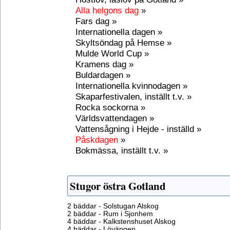
Alla helgons dag
»
Fars dag »
Internationella dagen »
Skyltsöndag på Hemse »
Mulde World Cup »
Kramens dag »
Buldardagen »
Internationella kvinnodagen »
Skaparfestivalen, inställt t.v. »
Rocka sockorna »
Världsvattendagen »
Vattensågning i Hejde - inställd »
Påskdagen
»
Bokmässa, inställt t.v. »
Stugor östra Gotland
2 bäddar - Solstugan Alskog
2 bäddar - Rum i Sjonhem
4 bäddar - Kalkstenshuset Alskog
4 bäddar - Lövängen