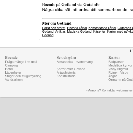
Boende på Gotland via Guteinfo
Några olika sätt att ordna ditt sommarboende, 
Mer om Gotland
Först och störst
,
Historia i årtal
,
Konsthistoria i årtal
,
Gutarnas k
Gotland
,
Artiklar
,
Magiska Gotland
,
Kåserier
,
Kartor med utflyk
Gotland
1 
Boende
Se och göra
Kartor
Fråga många i ett mail
Almanacka - evenemang
Badplatser
Camping
Medeltida kyrkor
Hotell
Kartor över Gotland
Visby ringmur
Lägenheter
Årtalshistoria
Ruiner i Visby
Stugor och stuguthyrning
Konsthistoria
Ängar
Vandrarhem
Ortnamn på Gotl
- Annons? Kontakta: webmaster@