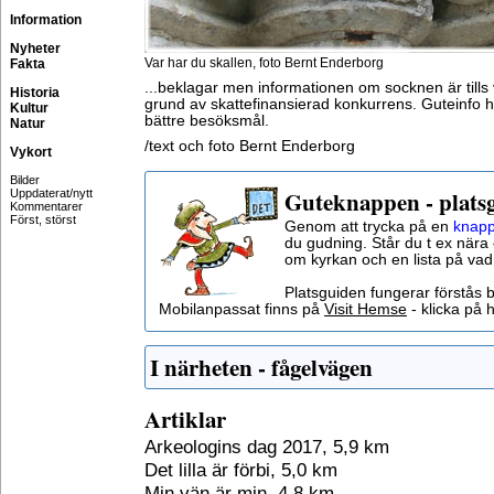
Information
Nyheter
Var har du skallen, foto Bernt Enderborg
Fakta
...beklagar men informationen om socknen är till
Historia
grund av skattefinansierad konkurrens. Guteinfo 
Kultur
bättre besöksmål.
Natur
/text och foto Bernt Enderborg
Vykort
Bilder
Guteknappen - plats
Uppdaterat/nytt
Kommentarer
Först, störst
Genom att trycka på en
knapp
du gudning. Står du t ex nära 
om kyrkan och en lista på vad
Platsguiden fungerar förstås 
Mobilanpassat finns på
Visit Hemse
- klicka på h
I närheten - fågelvägen
Artiklar
Arkeologins dag 2017, 5,9 km
Det lilla är förbi, 5,0 km
Min vän är min, 4,8 km