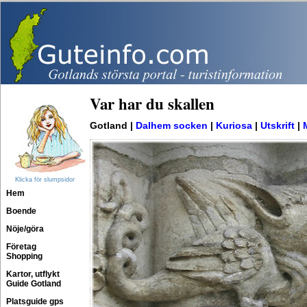
Var har du skallen
Gotland |
Dalhem socken
|
Kuriosa
|
Utskrift
|
Klicka för slumpsidor
Hem
Boende
Nöje/göra
Företag
Shopping
Kartor, utflykt
Guide Gotland
Platsguide gps