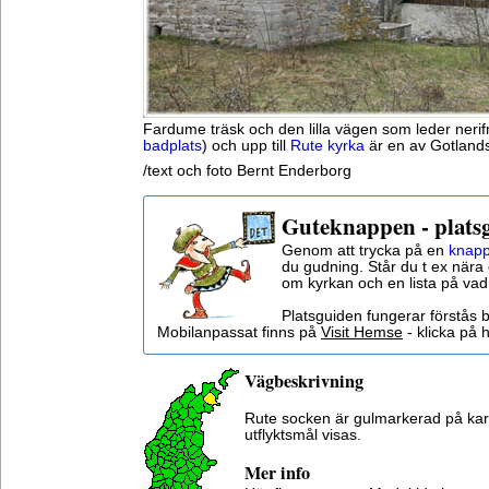
Fardume träsk och den lilla vägen som leder nerif
badplats
) och upp till
Rute kyrka
är en av Gotlands 
/text och foto Bernt Enderborg
Guteknappen - plats
Genom att trycka på en
knapp
du gudning. Står du t ex nära 
om kyrkan och en lista på vad
Platsguiden fungerar förstås 
Mobilanpassat finns på
Visit Hemse
- klicka på h
Vägbeskrivning
Rute socken är gulmarkerad på ka
utflyktsmål visas.
Mer info