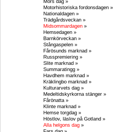
Mors dag »
Motorhistoriska fordonsdagen »
Nationaldagen »
Trädgårdsveckan »
Midsommardagen
»
Hemsedagen »
Barnkörveckan »
Stångaspelen »
Fårösunds marknad »
Russpremiering »
Slite marknad »
Summaratingg »
Havdhem marknad »
Kräklingbo marknad »
Kulturarvets dag »
Medeltidskyrkorna stänger »
Fårönatta »
Klinte marknad »
Hemse torgdag »
Höstlov, läslov på Gotland »
Alla helgons dag
»
Fars dag »