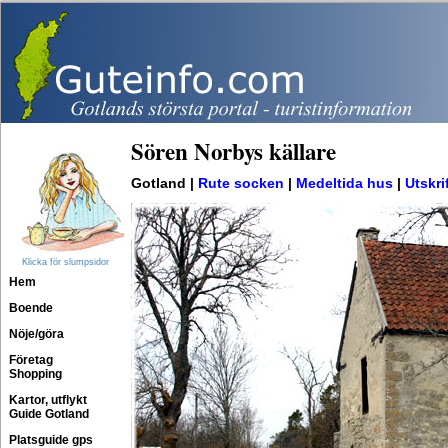
Sören Norbys källare
Gotland |
Rute socken
|
Medeltida hus
|
Utskri
Klicka för slumpsidor
Hem
Boende
Nöje/göra
Företag
Shopping
Kartor, utflykt
Guide Gotland
Platsguide gps