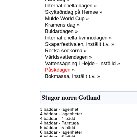
Internationella dagen »
Skyltsöndag på Hemse »
Mulde World Cup »
Kramens dag »
Buldardagen »
Internationella kvinnodagen »
Skaparfestivalen, inställt t.v. »
Rocka sockorna »
Världsvattendagen »
Vattensågning i Hejde - inställd »
Påskdagen
»
Bokmässa, inställt t.v. »
Stugor norra Gotland
3 bäddar - lägenhet
4 bäddar - lägenheter
4 bäddar - 4-bädd
4 bäddar - Parstuga
5 bäddar - 5-bädd
6 bäddar - lägenheter
6 bäddar - 6-bädd