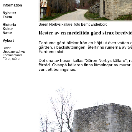
Information
Nyheter
Fakta
Sören Norbys källare, foto Bernt Enderborg
Historia
Kultur
Rester av en medeltida gård strax bredvid
Natur
Vykort
Fardume gård blickar från en höjd ut över vatten och 
gården, i backsluttningen, återfinns ruinerna av t
Bilder
Fardume slott.
Uppdaterat/nytt
Kommentarer
Först, störst
Det ena av husen kallas "Sören Norbys källare"; ru
förråd. Ovanpå källaren finns lämningar av murar v
varit ett boningshus.