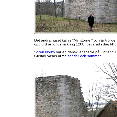
Det andra huset kallas "Mynttornet" och är trolig
uppförd årtiondena kring 1200; bevarad i dag till t
Sören Norby
var en dansk länsherre på Gotland 1
Gustav Vasas armé
sönder och samman
.