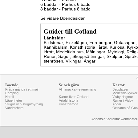
6 bäddar - Parhus 6 bädd
8 bäddar - Parhus 8 bädd
Se vidare
Boendesidan
Guider till Gotland
Länksidor
Bildstenar
,
Fiskelägen
,
Fornborgar
,
Gutasagan
,
Kannibalism
,
Konsthistoria i årtal
,
Kuriosa
,
Kyrko
idrott
,
Medeltida hus
,
Målningar
,
Mytologi
,
Relig
Runor
,
Sagor
,
Skeppsättningar
,
Skulptur
,
Språke
stenrösen
,
Vikingar
,
Ängar
3
Boende
Se och göra
Kartor
Fråga många i ett mail
Almanacka - evenemang
Badplatser
Camping
Medeltida kyrkor
Hotell
Kartor över Gotland
Visby ringmur
Lägenheter
Årtalshistoria
Ruiner i Visby
Stugor och stuguthyrning
Konsthistoria
Ängar
Vandrarhem
Ortnamn på Gotl
- Annons? Kontakta: webmaster@