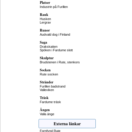
Platser
Industrin på Furillen
Rauk
Husken
Lergrav
Runor
Audvald dog i Finland
Saga
Drakskatten
Spöken i Fardume slott
Skulptur
Brudstenen i Rute, stenkors
Socken
Rute socken
Stränder
Furillen badstrand
Valleviken
Träsk
Fardume träsk
Ängen
Valla änge
Externa länkar
Fornfynd Rute