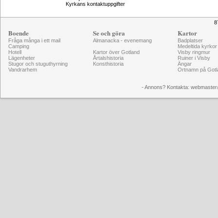
Kyrkans kontaktuppgifter
8
Boende
Se och göra
Kartor
Fråga många i ett mail
Almanacka - evenemang
Badplatser
Camping
Medeltida kyrkor
Hotell
Kartor över Gotland
Visby ringmur
Lägenheter
Årtalshistoria
Ruiner i Visby
Stugor och stuguthyrning
Konsthistoria
Ängar
Vandrarhem
Ortnamn på Gotl
- Annons? Kontakta: webmaster@