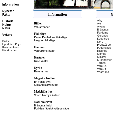
Information
Nyheter
Information
G
Fakta
Alby
Historia
Bilder
Ale
Kultur
Alvans
Vita stränder
Natur
Bräntings
Fardume
Fiskeläge
Vykort
Gerungs
Kartu, Karthaken, fiskeläge
Kauparve
Lergrav fiskeläge
Bilder
Nors
Uppdaterat/nytt
Prästgården
Hamnar
Kommentarer
Puttersjaus
Först, störst
Vallevikens hamn
Risungs
Sigfride
Kastaler
Siglajvs
Skenholmen
Rute kastal
Talings
Valle La.
Kyrka
Valle St.
Rute kyrka
Västrume
Magiska Gotland
En vanlig syn
Gotland självsnyggt
Medeltida hus
Sören Norbys källare
Naturreservat
Bräntings haid
Furilden fågelskyddsområde