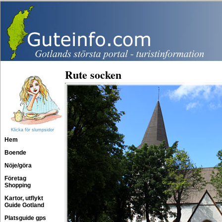
Rute socken
Klicka för slumpsidor
Hem
Boende
Nöje/göra
Företag
Shopping
Kartor, utflykt
Guide Gotland
Platsguide gps