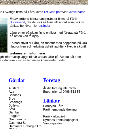
en i Sverige finns på Fårö; ovan
S:t Oles port
vid
Gamle hamn
.
En av jordens bästa sandstränder finns på Fårö,
Sudersand
, där det också finns allt annat som du kan
tänkas behöva - fler
stränder
.
Längre ner på sidan finns en lista med företag på Fårö,
så att du kan få hjälp.
En badutflykt till Fårö, en rundtur med hoppande på Ulla
Hau och en solmedgång vid ett raukfält - livet är skönt!
webmastern informerar
h information läggs till när andan faller på. Vet du nåt som
å sidan om Fårö så lämna en kommentar nedan.
Gårdar
Företag
Austers
Är ditt företag inte med?
Ava
Epost
eller tel 0498-513 56.
Bondans
Broa
Länkar
Broskogs
Butleks
Fornfynd Fårö
Båta
Fårö hembygdsförening
Dämba
Friggars
Fårö kyrkogård
Gasmora La.
Kyrkans kontaktuppgifter
Gasmora St.
Sandö-psalm
Hammars Hoburg a L:a