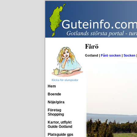
Fårö
Gotland |
Fårö socken
|
Socken
Klicka för slumpsidor
Hem
Boende
Nöje/göra
Företag
Shopping
Kartor, utflykt
Guide Gotland
Platsguide gps