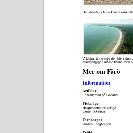
Det största och vackraste raukfält
Vi jobbar ännu med den här sidan oc
oundgängligen måste finnas med p
Mer om Fårö
Information
Artiklar
En fransman på Gotland
Fiskeläge
Helgumannen fiskeläge
Lauter fiskeläge
Fornborgar
Varden - ringborgen
Fritid