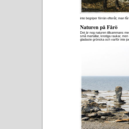
inte begriper förrän efteråt; man få
Naturen på Fårö
Det är nog naturen tillsammans med 
små martallar, knotiga raukar, men
gladaste grönska och varför inte j