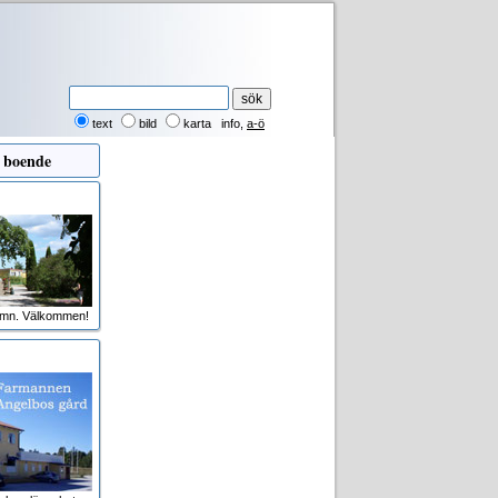
text
bild
karta
info
,
a-ö
 boende
amn. Välkommen!