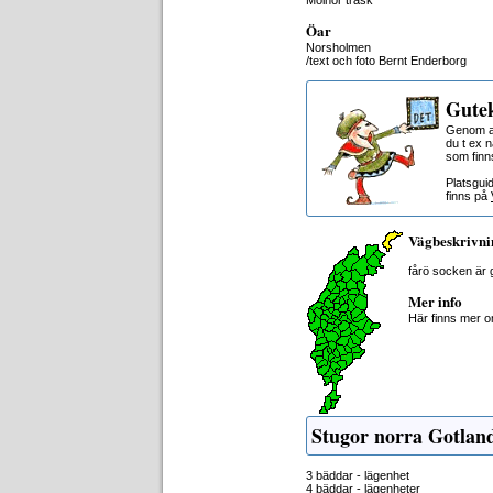
Mölnor träsk
Öar
Norsholmen
/text och foto Bernt Enderborg
Gutek
Genom at
du t ex 
som finn
Platsgui
finns på
Vägbeskrivni
fårö socken är
Mer info
Här finns mer 
Stugor norra Gotlan
3 bäddar - lägenhet
4 bäddar - lägenheter