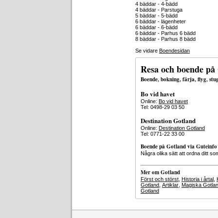
4 bäddar - 4-bädd
4 bäddar - Parstuga
5 bäddar - 5-bädd
6 bäddar - lägenheter
6 bäddar - 6-bädd
6 bäddar - Parhus 6 bädd
8 bäddar - Parhus 8 bädd
Se vidare
Boendesidan
Resa och boende på
Boende, bokning, färja, flyg, st
Bo vid havet
Online:
Bo vid havet
Tel: 0498-29 03 50
Destination Gotland
Online:
Destination Gotland
Tel: 0771-22 33 00
Boende på Gotland via Guteinfo
Några olika sätt att ordna ditt
Mer om Gotland
Först och störst
,
Historia i årtal
,
Gotland
,
Artiklar
,
Magiska Gotla
Gotland