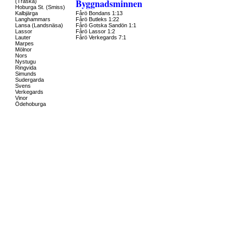
Byggnadsminnen
(Träska)
Hoburga St. (Smiss)
Kalbjärga
Fårö Bondans 1:13
Langhammars
Fårö Butleks 1:22
Lansa (Landsnäsa)
Fårö Gotska Sandön 1:1
Lassor
Fårö Lassor 1:2
Lauter
Fårö Verkegards 7:1
Marpes
Mölnor
Nors
Nystugu
Ringvida
Simunds
Sudergarda
Svens
Verkegards
Vinor
Ödehoburga