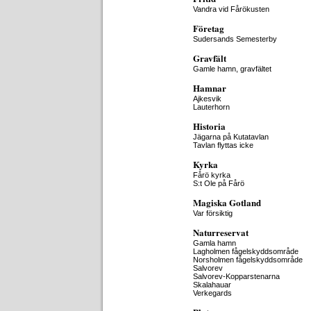
Vandra vid Fårökusten
Företag
Sudersands Semesterby
Gravfält
Gamle hamn, gravfältet
Hamnar
Ajkesvik
Lauterhorn
Historia
Jägarna på Kutatavlan
Tavlan flyttas icke
Kyrka
Fårö kyrka
S:t Ole på Fårö
Magiska Gotland
Var försiktig
Naturreservat
Gamla hamn
Lagholmen fågelskyddsområde
Norsholmen fågelskyddsområde
Salvorev
Salvorev-Kopparstenarna
Skalahauar
Verkegards