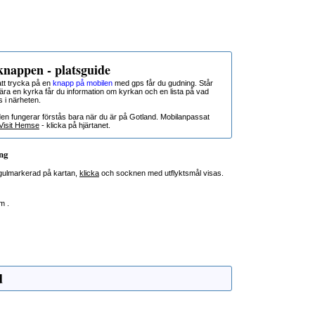
nappen - platsguide
t trycka på en
knapp på mobilen
med gps får du gudning. Står
nära en kyrka får du information om kyrkan och en lista på vad
s i närheten.
den fungerar förstås bara när du är på Gotland. Mobilanpassat
Visit Hemse
- klicka på hjärtanet.
ng
 gulmarkerad på kartan,
klicka
och socknen med utflyktsmål visas.
om
.
d