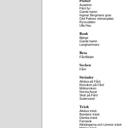
Platser
Avaeken
Fårö fyr
Gamle hamn
Ingmar Bergmans grav
Olof Palmes minnesplats
Ryssudden
Ulla Hau
Rauk
Bjärge
Gamle hamn
Langhammars
Resa
Fåröfärjan
Socken
Fårö
Stränder
Alnäsa på Fårö
Ekeviken på Fårö
Mölnorviken
Norsta Aurar
Skär på Fårö
Sudersand
Träsk
Alnäsa träsk
Bondans träsk
Dämba träsk
Farnavik
Klintängarna och Limmor träsk