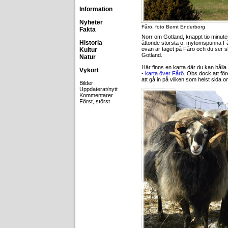
Information
Nyheter
Fårö, foto Bernt Enderborg
Fakta
Norr om Gotland, knappt tio minut
Historia
åttonde största ö, mytomspunna Få
ovan är taget på Fårö och du ser s
Kultur
Gotland.
Natur
Här finns en karta där du kan håll
Vykort
-
karta över Fårö
. Obs dock att fö
att gå in på vilken som helst sida o
Bilder
Uppdaterat/nytt
Kommentarer
Först, störst