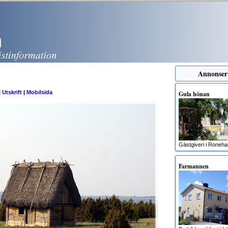
Annonser
|
Utskrift
|
Mobilsida
Gula hönan
Gästgiveri i Roneh
Farmannen