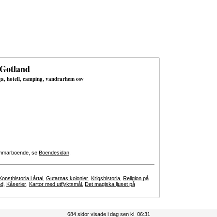
 Gotland
uga, hotell, camping, vandrarhem osv
 sommarboende, se
Boendesidan
.
Konsthistoria i årtal
,
Gutarnas kolonier
,
Krigshistoria
,
Religion på
nd
,
Kåserier
,
Kartor med utflyktsmål
,
Det magiska ljuset på
684 sidor visade i dag sen kl. 06:31