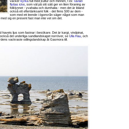
vacker
kyrka
full med kultur och minnen, t ex
Tavlan
flyttas icke
, som väl på sitt sätt ger en liten föraning av
folklynnet - yvahaita och dumhaita - men det är ibland
också ett eftertänksamt folk - det finns 500 av dem -
som med ett leende i ögonvrån säger något som man
r med sig en present fast man inte vet om det.
havets ljus som fastnar i besökare. Det är kargt, vindpinat,
 också det underliga sandlandskapet norröver, se
Ulla Hau
, och
ordens vackraste odlingslandskap åt Gasmora till.