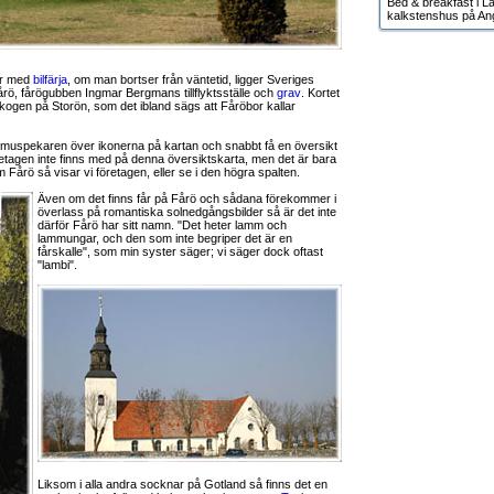
Bed & breakfast i Lä
kalkstenshus på An
er med
bilfärja
, om man bortser från väntetid, ligger Sveriges
rö, fårögubben Ingmar Bergmans tillflyktsställe och
grav
. Kortet
kogen på Storön, som det ibland sägs att Fåröbor kallar
a muspekaren över ikonerna på kartan och snabbt få en översikt
retagen inte finns med på denna översiktskarta, men det är bara
m Fårö så visar vi företagen, eller se i den högra spalten.
Även om det finns får på Fårö och sådana förekommer i
överlass på romantiska solnedgångsbilder så är det inte
därför Fårö har sitt namn. "Det heter lamm och
lammungar, och den som inte begriper det är en
fårskalle", som min syster säger; vi säger dock oftast
"lambi".
Liksom i alla andra socknar på Gotland så finns det en