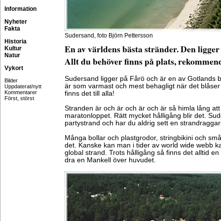
Information
Nyheter
Fakta
Sudersand, foto Björn Pettersson
Historia
En av världens bästa stränder. Den ligge
Kultur
Natur
Allt du behöver finns på plats, rekommen
Vykort
Sudersand ligger på Fårö och är en av Gotlands b
Bilder
är som varmast och mest behagligt när det blåser s
Uppdaterat/nytt
Kommentarer
finns det till alla!
Först, störst
Stranden är och är och är och är så himla lång a
maratonloppet. Rätt mycket hålligång blir det. Sude
partystrand och har du aldrig sett en strandraggar
Många bollar och plastgrodor, stringbikini och små 
det. Kanske kan man i tider av world wide webb k
global strand. Trots hålligång så finns det alltid en
dra en Mankell över huvudet.