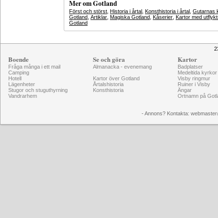
Mer om Gotland
Först och störst
,
Historia i årtal
,
Konsthistoria i årtal
,
Gutarnas k
Gotland
,
Artiklar
,
Magiska Gotland
,
Kåserier
,
Kartor med utflyk
Gotland
2
Boende
Se och göra
Kartor
Fråga många i ett mail
Almanacka - evenemang
Badplatser
Camping
Medeltida kyrkor
Hotell
Kartor över Gotland
Visby ringmur
Lägenheter
Årtalshistoria
Ruiner i Visby
Stugor och stuguthyrning
Konsthistoria
Ängar
Vandrarhem
Ortnamn på Gotl
- Annons? Kontakta: webmaster@