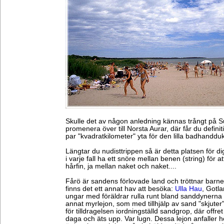
Skulle det av någon anledning kännas trångt på S
promenera över till Norsta Aurar, där får du definit
par "kvadratkilometer" yta för den lilla badhanddu
Längtar du nudisttrippen så är detta platsen för 
i varje fall ha ett snöre mellan benen (string) för a
hårfin, ja mellan naket och naket....
Fårö är sandens förlovade land och tröttnar barne
finns det ett annat hav att besöka:
Ulla Hau
, Gotl
ungar med föräldrar rulla runt bland sanddynerna
annat myrlejon, som med tillhjälp av sand "skjuter" 
för tilldragelsen iordningställd sandgrop, där offre
daga och äts upp. Var lugn. Dessa lejon anfaller 