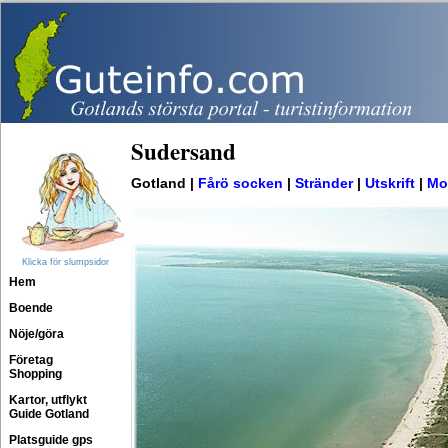
Sudersand
Gotland |
Fårö socken
|
Stränder
|
Utskrift
|
Mo
Klicka för slumpsidor
Hem
Boende
Nöje/göra
Företag
Shopping
Kartor, utflykt
Guide Gotland
Platsguide gps