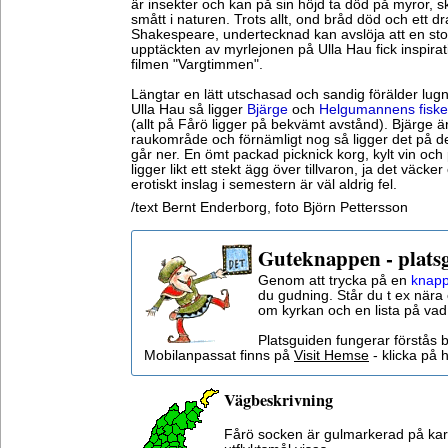
är insekter och kan på sin höjd ta död på myror, 
smått i naturen. Trots allt, ond bråd död och ett 
Shakespeare, undertecknad kan avslöja att en sto
upptäckten av myrlejonen på Ulla Hau fick inspirati
filmen "Vargtimmen".
Längtar en lätt utschasad och sandig förälder lugn
Ulla Hau så ligger
Bjärge
och
Helgumannens fiske
(allt på Fårö ligger på bekvämt avstånd). Bjärge ä
raukområde och förnämligt nog så ligger det på d
går ner. En ömt packad picknick korg, kylt vin och
ligger likt ett stekt ägg över tillvaron, ja det väcke
erotiskt inslag i semestern är väl aldrig fel.
/text Bernt Enderborg, foto Björn Pettersson
Guteknappen - plats
Genom att trycka på en
knapp
du gudning. Står du t ex nära 
om kyrkan och en lista på vad
Platsguiden fungerar förstås 
Mobilanpassat finns på
Visit Hemse
- klicka på h
Vägbeskrivning
Fårö socken är gulmarkerad på ka