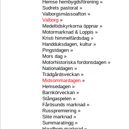
Hemse hembygdsförening »
Sudrets pastorat »
Valborgsmässoafton »
Valborg
»
Medeltidskyrkorna öppnar »
Motormarknad & Loppis »
Kristi himmelfärdsdag »
Handduksdagen, kultur »
Pingstdagen »
Mors dag »
Motorhistoriska fordonsdagen »
Nationaldagen »
Trädgårdsveckan »
Midsommardagen
»
Hemsedagen »
Barnkörveckan »
Stångaspelen »
Fårösunds marknad »
Russpremiering »
Slite marknad »
Summaratingg »
Havdhem marknad »