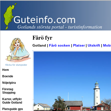
Fårö fyr
Gotland |
Fårö socken
|
Platser
|
Utskrift
|
Mobi
Klicka för slumpsidor
Hem
Boende
Nöje/göra
Företag
Shopping
Kartor, utflykt
Guide Gotland
Platsguide gps