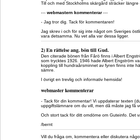
Till och med Stockholms skärgård sträcker längre 
---
webmastern kommenterar
---
- Jag tror dig. Tack för kommentaren!
Jag skrev i och för sig inte något om Sveriges öst
vara detsamma. Nu vet alla var dessa ligger.
2) En rättelse ang. bön till Gud.
Den citerade bönen från Fårö finns i Albert Engs
som trycktes 1926. 1946 hade Albert Engström vari
koppling till hundraårsminnet av fyren finns inte hä
sämre.
I övrigt en trevlig och informativ hemsida!
webmaster kommenterar
- Tack för din kommentar! Vi uppdaterar texten (d
uppgiftslämnare om du vill, men då måste jag få ve
Och stort tack för ditt omdöme om Guteinfo. Det 
/bernt
Vill du fråga om, kommentera eller diskutera någ