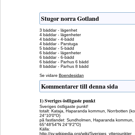
Stugor norra Gotland
3 bäddar - lägenhet
4 bäddar - lägenheter
4 bäddar - 4-bädd
4 bäddar - Parstuga
5 bäddar - 5-bädd
6 bäddar - lägenheter
6 bäddar - 6-bädd
6 bäddar - Parhus 6 bädd
8 bäddar - Parhus 8 bädd
Se vidare
Boendesidan
Kommentarer till denna sida
1) Sveriges östligaste punkt
Sveriges östligaste punkt!
totalt: Kataja, Haparanda kommun, Norrbotten (ko
24°10′0″O)
på fastlandet: Sundholmen, Haparanda kommun, N
65°48′54″N 24°9′2″O)
Källa:
http://sv.wikipedia.org/wiki/Sveriges_ytterpunkter