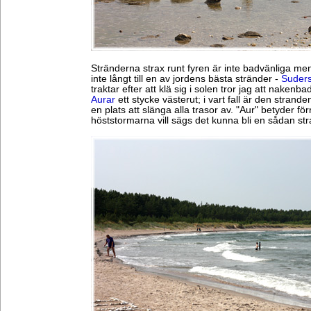
Stränderna strax runt fyren är inte badvänliga men
inte långt till en av jordens bästa stränder -
Suder
traktar efter att klä sig i solen tror jag att nakenbad
Aurar
ett stycke västerut; i vart fall är den strande
en plats att slänga alla trasor av. "Aur" betyder fö
höststormarna vill sägs det kunna bli en sådan stran