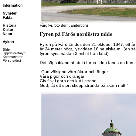
Information
Nyheter
Fakta
Historia
Fårö fyr, foto Bernt Enderborg
Kultur
Fyren på Fårös nordöstra udde
Natur
Vykort
Fyren på Fårö tändes den 21 oktober 1847, ett år
är 24 meter högt, lysvidden 16 nautiska mil (en så
Bilder
Uppdaterat/nytt
fyren syns nästan 3 mil ut från land).
Kommentarer
Först, störst
Det sägs ibland att det i forna tiden fanns en bön 
"Gud välsigna våra åkrar och ängar
Våra pigor och drängar
Giv fisk i garn och kut i strand
Gud, låt ett stort skepp stranda på skär i natt!"