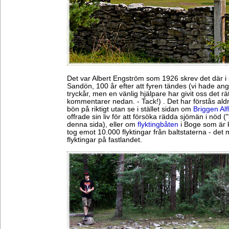
Det var Albert Engström som 1926 skrev det där i
Sandön, 100 år efter att fyren tändes (vi hade an
tryckår, men en vänlig hjälpare har givit oss det rä
kommentarer nedan. - Tack!) . Det har förstås ald
bön på riktigt utan se i stället sidan om
Briggen Alf
offrade sin liv för att försöka rädda sjömän i nöd
denna sida), eller om
flyktingbåten
i Boge som är k
tog emot 10.000 flyktingar från baltstaterna - det 
flyktingar på fastlandet.