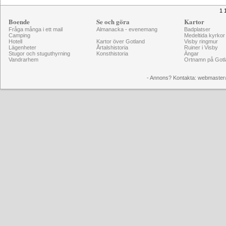
1 
Boende
Se och göra
Kartor
Fråga många i ett mail
Almanacka - evenemang
Badplatser
Camping
Medeltida kyrkor
Hotell
Kartor över Gotland
Visby ringmur
Lägenheter
Årtalshistoria
Ruiner i Visby
Stugor och stuguthyrning
Konsthistoria
Ängar
Vandrarhem
Ortnamn på Gotl
- Annons? Kontakta: webmaster@