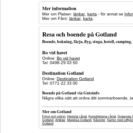
Mer information
Mer om Platser:
länkar
,
karta
- för annat se
Info
Mer om Fårö:
länkar
,
karta
.
Resa och boende på Gotland
Boende, bokning, färja, flyg, stuga, hotell, campin
Bo vid havet
Online:
Bo vid havet
Tel: 0498-29 03 50
Destination Gotland
Online:
Destination Gotland
Tel: 0771-22 33 00
Boende på Gotland via Guteinfo
Några olika sätt att ordna ditt sommarboende, 
Mer om Gotland
Först och störst
,
Historia i årtal
,
Konsthistoria i årtal
,
Gutarnas k
Gotland
,
Artiklar
,
Magiska Gotland
,
Kåserier
,
Kartor med utflyk
Gotland