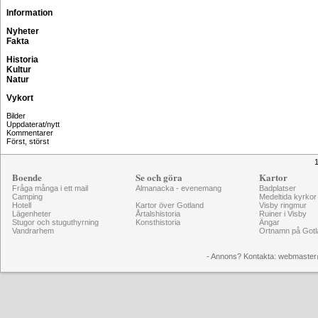
Information
Nyheter
Fakta
Historia
Kultur
Natur
Vykort
Bilder
Uppdaterat/nytt
Kommentarer
Först, störst
1
Boende
Se och göra
Kartor
Fråga många i ett mail
Almanacka - evenemang
Badplatser
Camping
Medeltida kyrkor
Hotell
Kartor över Gotland
Visby ringmur
Lägenheter
Årtalshistoria
Ruiner i Visby
Stugor och stuguthyrning
Konsthistoria
Ängar
Vandrarhem
Ortnamn på Gotl
- Annons? Kontakta: webmaster@