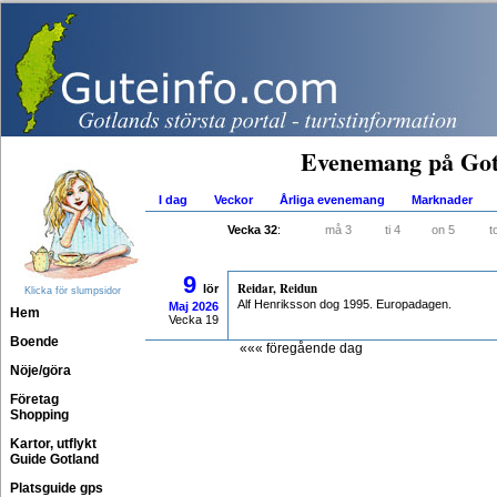
Evenemang på Got
I dag
Veckor
Årliga evenemang
Marknader
Vecka 32
:
må 3
ti 4
on 5
t
9
Reidar, Reidun
lör
Klicka för slumpsidor
Alf Henriksson dog 1995. Europadagen.
Maj
2026
Hem
Vecka 19
Boende
««« föregående dag
Nöje/göra
Företag
Shopping
Kartor, utflykt
Guide Gotland
Platsguide gps