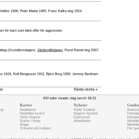
öddes 1906, Peter Mattei 1965, Franz Kafka dog 1924.
gen för barn som blivit offer för aggression.
aldag (Grundlovsdagen).
Världsmiljödagen
. Povel Ramel dog 2007.
es 1926, Rolf Bengtsson 1931, Björn Borg 1956. Jeremy Bentham
an
Nästa vecka »
633 sidor visade i dag sen kl. 06:31
Kartor
Nyheter
Guide
ng
Badplatser
Radio Gotland
Badstr
Medeltida kyrkor
Dagens Nyheter
Fiskelä
Visby ringmur
Expressen
Kastale
Ruiner i Visby
Aftonbladet
Medelti
Ängar
Medelti
Ortnamn på Gotland
Fler gui