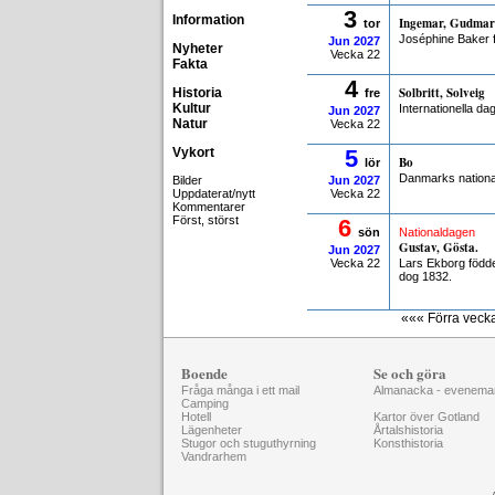
3
Information
Ingemar, Gudmar
tor
Joséphine Baker f
Jun
2027
Nyheter
Vecka 22
Fakta
4
Solbritt, Solveig
Historia
fre
Kultur
Internationella da
Jun
2027
Natur
Vecka 22
Vykort
5
Bo
lör
Danmarks nation
Bilder
Jun
2027
Uppdaterat/nytt
Vecka 22
Kommentarer
Först, störst
6
sön
Nationaldagen
Gustav, Gösta.
Jun
2027
Vecka 22
Lars Ekborg född
dog 1832.
««« Förra veck
Boende
Se och göra
Fråga många i ett mail
Almanacka - evenema
Camping
Hotell
Kartor över Gotland
Lägenheter
Årtalshistoria
Stugor och stuguthyrning
Konsthistoria
Vandrarhem