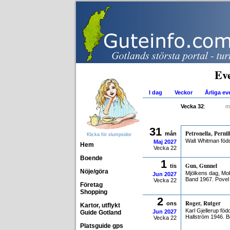
Ev
I dag
Veckor
Årliga e
Vecka 32
:
m
31
Petronella, Pernil
mån
Klicka för slumpsidor
Walt Whitman föd
Maj
2027
Hem
Vecka 22
Boende
1
Gun, Gunnel
tis
Nöje/göra
Mjölkens dag, Mob
Jun
2027
Band 1967. Povel
Vecka 22
Företag
Shopping
2
Roger, Rutger
ons
Kartor, utflykt
Karl Gjellerup fö
Jun
2027
Guide Gotland
Hallström 1946. B
Vecka 22
Platsguide gps