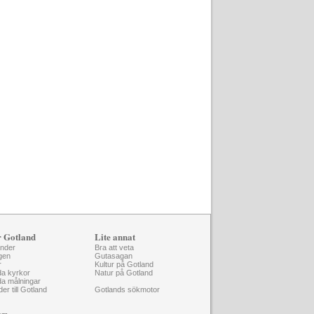
r Gotland
Lite annat
änder
Bra att veta
gen
Gutasagan
r
Kultur på Gotland
da kyrkor
Natur på Gotland
da målningar
der till Gotland
Gotlands sökmotor