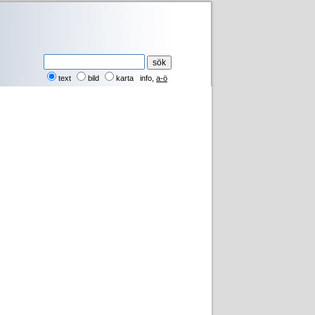
text
bild
karta
info
,
a-ö