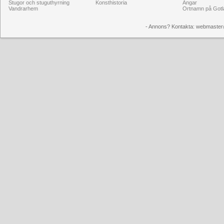
Stugor och stuguthyrning
Konsthistoria
Ängar
Vandrarhem
Ortnamn på Gotl
- Annons? Kontakta: webmaster@