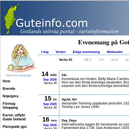
Evenemang på Got
I dag
Veckor
Årliga evenemang
Marknader
Vecka 32
:
må 3
ti 4
on 5
to
14
Ida
mån
Klicka för slumpsidor
Korsmässa om hösten. Betty Maria Carolina
Sep
2026
Hem
Hon var den första kvinnliga studenten, fö
Vecka 38
examen och den första kvinnliga läroverksl
Boende
Nöje/göra
15
Sigrid, Siri
tis
Företag
Alexander Fleming upptäckte penicillin 19
Sep
2026
Tommy Lee Jones 1946.
Shopping
Vecka 38
Kartor, utflykt
16
Guide Gotland
Dag, Daga
ons
Internationella dagen för bevarande av ozo
Sep
2026
Platsguide gps
Fahrenheit dog 1736, Dan Andersson 1920
Vecka 38