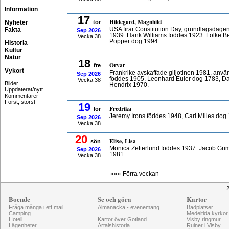
Information
17
Hildegard, Magnhild
Nyheter
tor
Fakta
USA firar Constitution Day, grundlagsdagen
Sep
2026
1939. Hank Williams föddes 1923. Folke B
Vecka 38
Popper dog 1994.
Historia
Kultur
Natur
18
Orvar
fre
Vykort
Frankrike avskaffade giljotinen 1981, anv
Sep
2026
föddes 1905. Leonhard Euler dog 1783, D
Vecka 38
Bilder
Hendrix 1970.
Uppdaterat/nytt
Kommentarer
Först, störst
19
Fredrika
lör
Jeremy Irons föddes 1948, Carl Milles dog
Sep
2026
Vecka 38
20
Elise, Lisa
sön
Monica Zetterlund föddes 1937. Jacob Gri
Sep
2026
1981.
Vecka 38
««« Förra veckan
2
Boende
Se och göra
Kartor
Fråga många i ett mail
Almanacka - evenemang
Badplatser
Camping
Medeltida kyrkor
Hotell
Kartor över Gotland
Visby ringmur
Lägenheter
Årtalshistoria
Ruiner i Visby