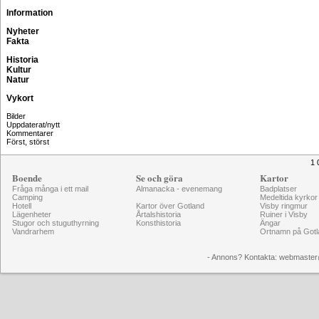
Information
Nyheter
Fakta
Historia
Kultur
Natur
Vykort
Bilder
Uppdaterat/nytt
Kommentarer
Först, störst
1 
Boende
Se och göra
Kartor
Fråga många i ett mail
Almanacka - evenemang
Badplatser
Camping
Medeltida kyrkor
Hotell
Kartor över Gotland
Visby ringmur
Lägenheter
Årtalshistoria
Ruiner i Visby
Stugor och stuguthyrning
Konsthistoria
Ängar
Vandrarhem
Ortnamn på Gotl
- Annons? Kontakta: webmaster@