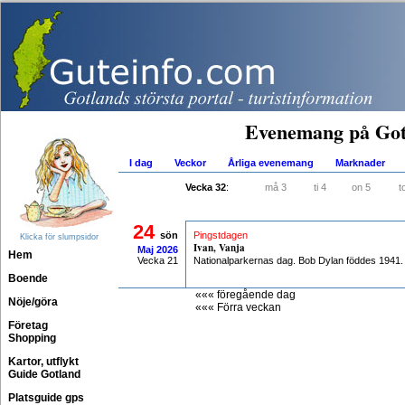
Evenemang på Got
I dag
Veckor
Årliga evenemang
Marknader
Vecka 32
:
må 3
ti 4
on 5
t
24
sön
Pingstdagen
Klicka för slumpsidor
Ivan, Vanja
Maj
2026
Hem
Vecka 21
Nationalparkernas dag. Bob Dylan föddes 1941.
Boende
««« föregående dag
Nöje/göra
««« Förra veckan
Företag
Shopping
Kartor, utflykt
Guide Gotland
Platsguide gps