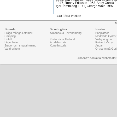
1947, Ronny Eriksson 1953, Andy García 
Igor Tamm dog 1971, George Wald 1997.
««« Förra veckan
6
Boende
Se och göra
Kartor
Fråga många i ett mail
Almanacka - evenemang
Badplatser
Camping
Medeltida kyrkor
Hotell
Kartor över Gotland
Visby ringmur
Lägenheter
Årtalshistoria
Ruiner i Visby
Stugor och stuguthyrning
Konsthistoria
Ängar
Vandrarhem
Ortnamn på Gotl
- Annons? Kontakta: webmaster@