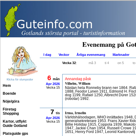
Evenemang på Got
I dag
Veckor
Årliga evenemang
Marknader
Vecka 32
:
må 3
ti 4
on 5
to
6
mån
Annandag påsk
Klicka för slumpsidor
Vilhelm, William
Apr
2026
Hem
Vecka 15
Nästan hela Ronneby brann ner 1864. Raf
1888, Feodor Lynen 1911, Edmond H. Fisch
Boende
dog 1199, Rafael 1250, Albrecht Dürer 1528
(robotar) 1992.
Nöje/göra
Företag
7
Irma, Irmelin
tis
Shopping
Världshälsodagen, WHO inrättades 1948,
Apr
2026
generalsekreterare 1953. Frans Xavier föd
Kartor, utflykt
Vecka 15
Billie Holiday 1915, Coppola 1939, Makot
Guide Gotland
1947, Jackie Chan 1954, Russell Crowe 19
1651, Henry Ford 1947, Leonid Kantorovitj
Platsguide gps