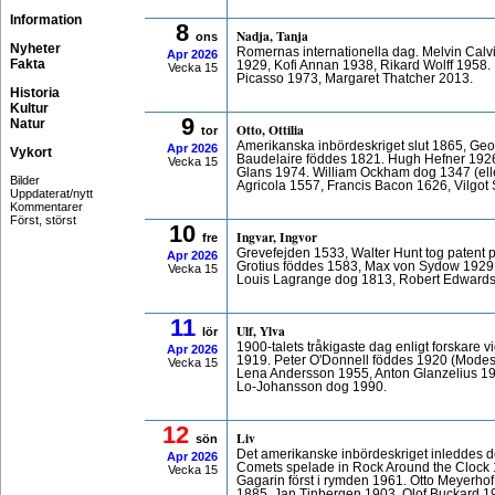
Information
8
Nadja, Tanja
ons
Nyheter
Romernas internationella dag. Melvin Calv
Apr
2026
Fakta
1929, Kofi Annan 1938, Rikard Wolff 1958. E
Vecka 15
Picasso 1973, Margaret Thatcher 2013.
Historia
Kultur
9
Natur
Otto, Ottilia
tor
Amerikanska inbördeskriget slut 1865, Geor
Apr
2026
Vykort
Baudelaire föddes 1821. Hugh Hefner 192
Vecka 15
Glans 1974. William Ockham dog 1347 (ell
Bilder
Agricola 1557, Francis Bacon 1626, Vilgot
Uppdaterat/nytt
Kommentarer
Först, störst
10
Ingvar, Ingvor
fre
Grevefejden 1533, Walter Hunt tog patent
Apr
2026
Grotius föddes 1583, Max von Sydow 1929,
Vecka 15
Louis Lagrange dog 1813, Robert Edwards
11
Ulf, Ylva
lör
1900-talets tråkigaste dag enligt forskare
Apr
2026
1919. Peter O'Donnell föddes 1920 (Modest
Vecka 15
Lena Andersson 1955, Anton Glanzelius 197
Lo-Johansson dog 1990.
12
Liv
sön
Det amerikanske inbördeskriget inleddes de
Apr
2026
Comets spelade in Rock Around the Clock 195
Vecka 15
Gagarin först i rymden 1961. Otto Meyerho
1885, Jan Tinbergen 1903, Olof Buckard 1