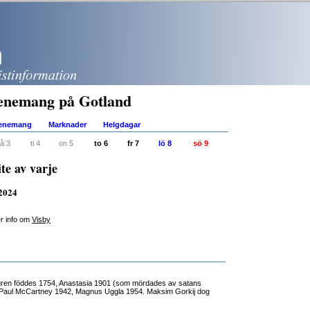
enemang på Gotland
venemang
Marknader
Helgdagar
å 3
ti 4
on 5
to 6
fr 7
lö 8
sö 9
te av varje
-2024
er info om
Visby
ren föddes 1754, Anastasia 1901 (som mördades av satans
Paul McCartney 1942, Magnus Uggla 1954. Maksim Gorkij dog