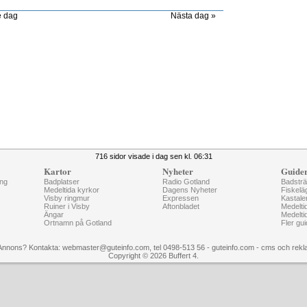
e dag
Nästa dag »
716 sidor visade i dag sen kl. 06:31
Kartor
Nyheter
Guide
ng
Badplatser
Radio Gotland
Badstr
Medeltida kyrkor
Dagens Nyheter
Fiskelä
Visby ringmur
Expressen
Kastale
Ruiner i Visby
Aftonbladet
Medelti
Ängar
Medelti
Ortnamn på Gotland
Fler gui
Annons? Kontakta: webmaster@guteinfo.com, tel 0498-513 56 - guteinfo.com -
cms och rekl
Copyright © 2026 Buffert 4.