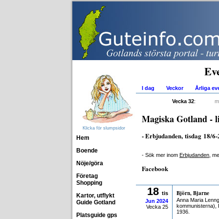
Ev
I dag
Veckor
Årliga e
Vecka 32
:
m
Magiska Gotland - li
Klicka för slumpsidor
- Erbjudanden, tisdag 18/6
Hem
Boende
- Sök mer inom
Erbjudanden
, m
Nöje/göra
Facebook
Företag
Shopping
18
Björn, Bjarne
tis
Kartor, utflykt
Anna Maria Lenng
Jun
2024
Guide Gotland
kommunisterna), 
Vecka 25
1936.
Platsguide gps