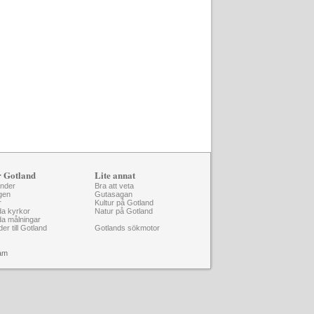
r Gotland
Lite annat
änder
Bra att veta
gen
Gutasagan
r
Kultur på Gotland
da kyrkor
Natur på Gotland
da målningar
der till Gotland
Gotlands sökmotor
am