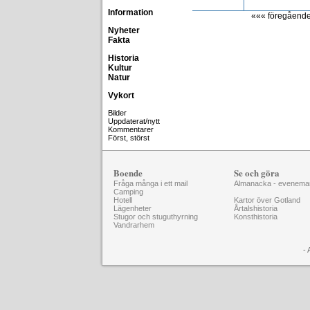
Information
««« föregåend
Nyheter
Fakta
Historia
Kultur
Natur
Vykort
Bilder
Uppdaterat/nytt
Kommentarer
Först, störst
Boende
Se och göra
Fråga många i ett mail
Almanacka - evenema
Camping
Hotell
Kartor över Gotland
Lägenheter
Årtalshistoria
Stugor och stuguthyrning
Konsthistoria
Vandrarhem
- 