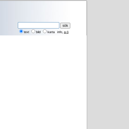
text
bild
karta
info
,
a-ö