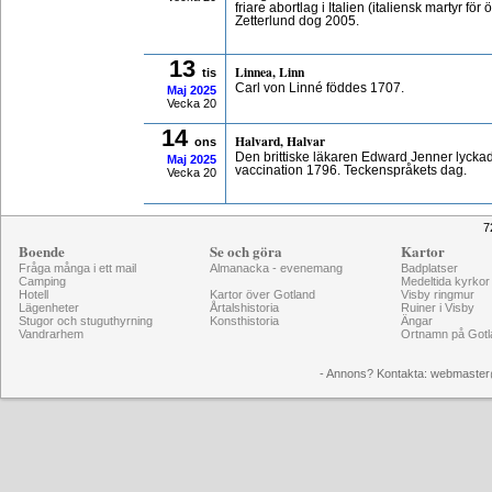
friare abortlag i Italien (italiensk martyr fö
Zetterlund dog 2005.
13
Linnea, Linn
tis
Carl von Linné föddes 1707.
Maj
2025
Vecka 20
14
Halvard, Halvar
ons
Den brittiske läkaren Edward Jenner lycka
Maj
2025
vaccination 1796. Teckenspråkets dag.
Vecka 20
7
Boende
Se och göra
Kartor
Fråga många i ett mail
Almanacka - evenemang
Badplatser
Camping
Medeltida kyrkor
Hotell
Kartor över Gotland
Visby ringmur
Lägenheter
Årtalshistoria
Ruiner i Visby
Stugor och stuguthyrning
Konsthistoria
Ängar
Vandrarhem
Ortnamn på Gotl
- Annons? Kontakta: webmaster@