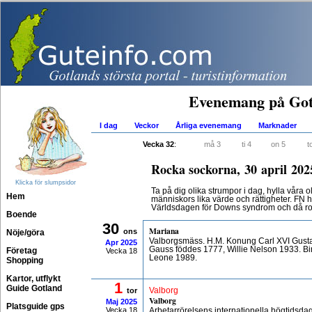
Evenemang på Got
I dag
Veckor
Årliga evenemang
Marknader
Vecka 32
:
må 3
ti 4
on 5
t
Rocka sockorna, 30 april 202
Klicka för slumpsidor
Ta på dig olika strumpor i dag, hylla våra ol
Hem
människors lika värde och rättigheter. FN ha
Världsdagen för Downs syndrom och då roc
Boende
30
Mariana
ons
Nöje/göra
Valborgsmäss. H.M. Konung Carl XVI Gustaf
Apr
2025
Gauss föddes 1777, Willie Nelson 1933. Bi
Företag
Vecka 18
Leone 1989.
Shopping
Kartor, utflykt
1
Guide Gotland
tor
Valborg
Valborg
Maj
2025
Platsguide gps
Vecka 18
Arbetarrörelsens internationella högtidsd