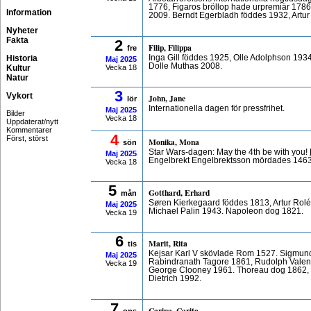
1776, Figaros bröllop hade urpremiär 1786
Information
2009. Berndt Egerbladh föddes 1932, Artu
Nyheter
Fakta
2
Filip, Filippa
fre
Historia
Inga Gill föddes 1925, Olle Adolphson 193
Maj
2025
Dolle Muthas 2008.
Kultur
Vecka 18
Natur
3
Vykort
John, Jane
lör
Internationella dagen för pressfrihet.
Maj
2025
Bilder
Vecka 18
Uppdaterat/nytt
Kommentarer
4
Först, störst
Monika, Mona
sön
Star Wars-dagen: May the 4th be with you!
Maj
2025
Engelbrekt Engelbrektsson mördades 1463
Vecka 18
5
Gotthard, Erhard
mån
Søren Kierkegaard föddes 1813, Artur Rol
Maj
2025
Michael Palin 1943. Napoleon dog 1821.
Vecka 19
6
Marit, Rita
tis
Kejsar Karl V skövlade Rom 1527. Sigmun
Maj
2025
Rabindranath Tagore 1861, Rudolph Valent
Vecka 19
George Clooney 1961. Thoreau dog 1862,
Dietrich 1992.
7
Carina, Carita