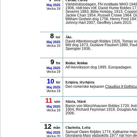
ons
Världshälsodagen, FN inrättade WHO 1948
Maj
2025
1906, rödt blev rött. David Hume föddes 17
Vecka 19
Severini 1883, Billie Holiday, 1915, Coppo
Jackie Chan 1954, Russell Crowe 1964. Di
William Godwin dog 1756, Henry Ford 1947
Johnny Hart 2007, Geoffrey Lewis 2015.
8
Åke.
tor
David Attenborough föddes 1926, Tomas v
Maj
2025
Mill dog 1873, Gustave Flaubert 1880, Pa
Vecka 19
Spengler 1936.
9
Reidar, Reidun
fre
Alf Henriksson dog 1995. Europadagen.
Maj
2025
Vecka 19
10
Esbjörn, Styrbjörn
lör
Den romerske kejsaren
Claudius II Gothicu
Maj
2025
Vecka 19
11
Märta, Märit
sön
Baron von Münchhausen föddes 1720, Irvin
Maj
2025
1904, Richard Feynman 1918. Douglas Ada
Vecka 19
2006.
12
Charlotta, Lotta
mån
Samuel Owen föddes 1774, Katharine Hepbu
Maj
2025
Giorgiana Masi vådasköts 1977 när hon de
Vecka 20