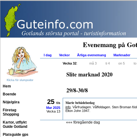
Evenemang på Got
I dag
Veckor
Årliga evenemang
Marknader
Vecka 32
:
må 3
ti 4
on 5
to
Slite marknad 2020
Klicka för slumpsidor
Hem
29/8-30/8
Boende
25
Nöje/göra
Marie bebådelsedag
tis
info
. Vårfrudagen. Våffeldagen. Sten Broman föd
Mar
2025
Företag
Elton John 1947.
Vecka 13
Shopping
Kartor, utflykt
««« föregående dag
Guide Gotland
Platsguide gps