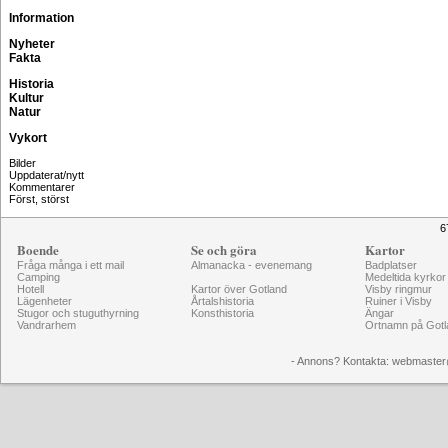
Information
Nyheter
Fakta
Historia
Kultur
Natur
Vykort
Bilder
Uppdaterat/nytt
Kommentarer
Först, störst
6
Boende
Se och göra
Kartor
Fråga många i ett mail
Almanacka - evenemang
Badplatser
Camping
Medeltida kyrkor
Hotell
Kartor över Gotland
Visby ringmur
Lägenheter
Årtalshistoria
Ruiner i Visby
Stugor och stuguthyrning
Konsthistoria
Ängar
Vandrarhem
Ortnamn på Gotl
- Annons? Kontakta: webmaster@