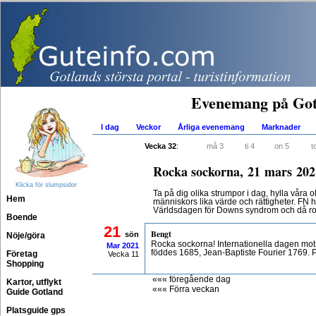
Evenemang på Got
I dag
Veckor
Årliga evenemang
Marknader
Vecka 32
:
må 3
ti 4
on 5
t
Rocka sockorna, 21 mars 202
Klicka för slumpsidor
Ta på dig olika strumpor i dag, hylla våra ol
Hem
människors lika värde och rättigheter. FN ha
Världsdagen för Downs syndrom och då roc
Boende
21
Bengt
sön
Nöje/göra
Rocka sockorna! Internationella dagen mo
Mar
2021
föddes 1685, Jean-Baptiste Fourier 1769.
Företag
Vecka 11
Shopping
««« föregående dag
Kartor, utflykt
««« Förra veckan
Guide Gotland
Platsguide gps