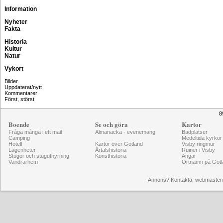
Information
Nyheter
Fakta
Historia
Kultur
Natur
Vykort
Bilder
Uppdaterat/nytt
Kommentarer
Först, störst
8
Boende
Se och göra
Kartor
Fråga många i ett mail
Almanacka - evenemang
Badplatser
Camping
Medeltida kyrkor
Hotell
Kartor över Gotland
Visby ringmur
Lägenheter
Årtalshistoria
Ruiner i Visby
Stugor och stuguthyrning
Konsthistoria
Ängar
Vandrarhem
Ortnamn på Gotl
- Annons? Kontakta: webmaster@