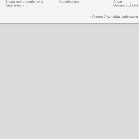
Stugor och stuguthyrning
Konsthistoria
Ängar
Vandrarhem
Ortnamn på Gotl
- Annons? Kontakta: webmaster@