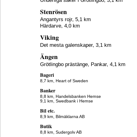
Underliga saker i Grötlingbo, 3,1 km
Stenrösen
Angantyrs rojr, 5,1 km
Härdarve, 4,0 km
Viking
Det mesta galenskaper, 3,1 km
Ängen
Grötlingbo prästänge, Pankar, 4,1 km
Bageri
8,7 km,
Heart of Sweden
Banker
8,8 km,
Handelsbanken Hemse
9,1 km,
Swedbank i Hemse
Bil etc.
8,9 km,
Bilmäklarna AB
Butik
8,8 km,
Sudergolv AB