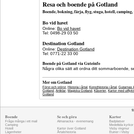
Resa och boende på Gotland
Boende, bokning, färja, flyg, stuga, hotell, campin
Bo vid havet
Online:
Bo vid havet
Tel: 0498-29 03 50
Destination Gotland
Online:
Destination Gotland
Tel: 0771-22 33 00
Boende på Gotland via Guteinfo
Några olika sätt att ordna ditt sommarboende, 
Mer om Gotland
Först och störst
,
Historia i årtal
,
Konsthistoria i årtal
,
Gutarnas k
Gotland
,
Artiklar
,
Magiska Gotland
,
Kåserier
,
Kartor med utflyk
Gotland
9
Boende
Se och göra
Kartor
Fråga många i ett mail
Almanacka - evenemang
Badplatser
Camping
Medeltida kyrkor
Hotell
Kartor över Gotland
Visby ringmur
Lägenheter
Årtalshistoria
Ruiner i Visby