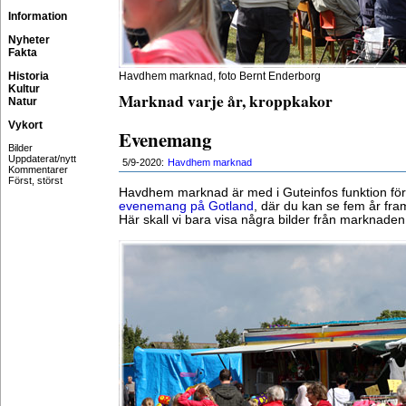
Information
Nyheter
Fakta
Historia
Havdhem marknad, foto Bernt Enderborg
Kultur
Marknad varje år, kroppkakor
Natur
Vykort
Evenemang
Bilder
Uppdaterat/nytt
5/9-2020:
Havdhem marknad
Kommentarer
Först, störst
Havdhem marknad är med i Guteinfos funktion fö
evenemang på Gotland
, där du kan se fem år framå
Här skall vi bara visa några bilder från marknade