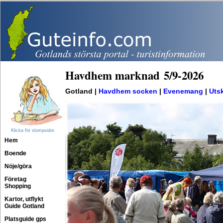
Havdhem marknad
5
/
9
-
2026
Gotland |
Havdhem socken
|
Evenemang
|
Utsk
Klicka för slumpsidor
Hem
Boende
Nöje/göra
Företag
Shopping
Kartor, utflykt
Guide Gotland
Platsguide gps