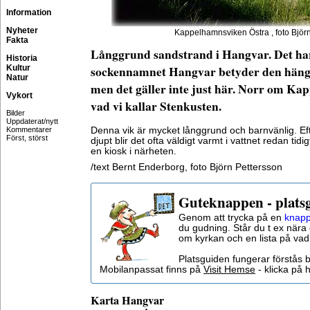
Information
Nyheter
Kappelhamnsviken Östra , foto Björ
Fakta
Långgrund sandstrand i Hangvar. Det har 
Historia
Kultur
sockennamnet Hangvar betyder den hänga
Natur
men det gäller inte just här. Norr om Ka
Vykort
vad vi kallar Stenkusten.
Bilder
Uppdaterat/nytt
Kommentarer
Denna vik är mycket långgrund och barnvänlig. Eft
Först, störst
djupt blir det ofta väldigt varmt i vattnet redan tid
en kiosk i närheten.
/text Bernt Enderborg, foto Björn Pettersson
Guteknappen - plats
Genom att trycka på en
knapp
du gudning. Står du t ex nära 
om kyrkan och en lista på vad
Platsguiden fungerar förstås 
Mobilanpassat finns på
Visit Hemse
- klicka på h
Karta
Hangvar