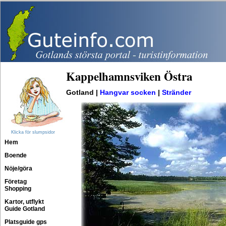
Kappelhamnsviken Östra
Gotland |
Hangvar socken
|
Stränder
Klicka för slumpsidor
Hem
Boende
Nöje/göra
Företag
Shopping
Kartor, utflykt
Guide Gotland
Platsguide gps