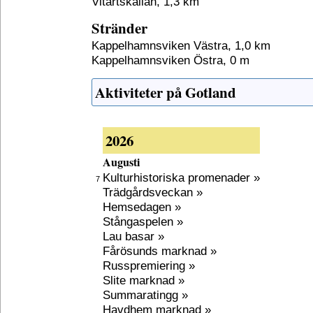
Vitärtskällan, 1,3 km
Stränder
Kappelhamnsviken Västra, 1,0 km
Kappelhamnsviken Östra, 0 m
Aktiviteter på Gotland
2026
Augusti
Kulturhistoriska promenader »
7
Trädgårdsveckan »
Hemsedagen »
Stångaspelen »
Lau basar »
Fårösunds marknad »
Russpremiering »
Slite marknad »
Summaratingg »
Havdhem marknad »