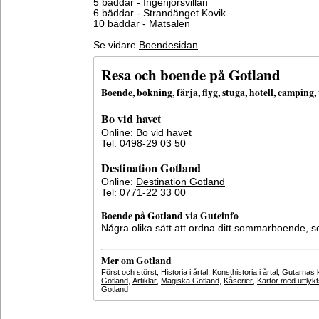
5 bäddar - Ingenjörsvillan
6 bäddar - Strandänget Kovik
10 bäddar - Matsalen
Se vidare
Boendesidan
Resa och boende på Gotland
Boende, bokning, färja, flyg, stuga, hotell, campin
Bo vid havet
Online:
Bo vid havet
Tel: 0498-29 03 50
Destination Gotland
Online:
Destination Gotland
Tel: 0771-22 33 00
Boende på Gotland via Guteinfo
Några olika sätt att ordna ditt sommarboende, 
Mer om Gotland
Först och störst
,
Historia i årtal
,
Konsthistoria i årtal
,
Gutarnas k
Gotland
,
Artiklar
,
Magiska Gotland
,
Kåserier
,
Kartor med utflyk
Gotland