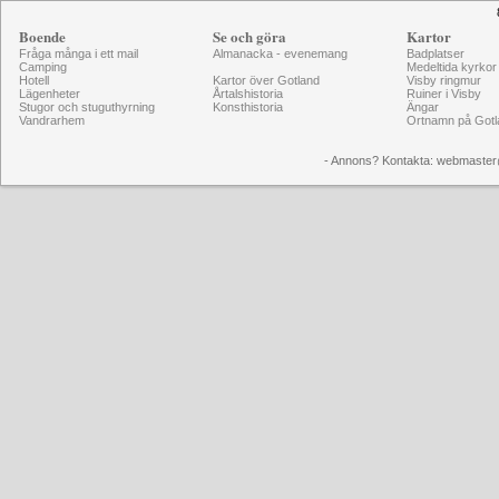
Boende
Se och göra
Kartor
Fråga många i ett mail
Almanacka - evenemang
Badplatser
Camping
Medeltida kyrkor
Hotell
Kartor över Gotland
Visby ringmur
Lägenheter
Årtalshistoria
Ruiner i Visby
Stugor och stuguthyrning
Konsthistoria
Ängar
Vandrarhem
Ortnamn på Gotl
- Annons? Kontakta: webmaster@