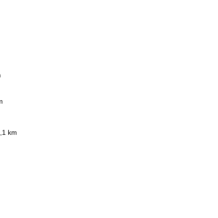
m
m
4,1 km
m