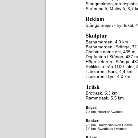
Stangmalmen, idrottsplats
Strömma å, Malby å, 3,7 
Reklam
Stånga mejeri - hyr lokal,
Skulptur
Barnamorden, 4,0 km
Barnamorden i Stånga, 71
Christus natus est, 435 m
Dopfunten i Stånga, 437 m
Högrelieferna i Stånga, 4
Relikkista från 1100-talet,
Tänkaren i Burs, 4,4 km
Tänkaren i Lye, 4,0 km
Träsk
Broträsk, 5,3 km
Rammträsk, 5,5 km
Bageri
7,3 km,
Heart of Sweden
Banker
7,3 km,
Handelsbanken Hemse
7,0 km,
Swedbank i Hemse
Bil etc.