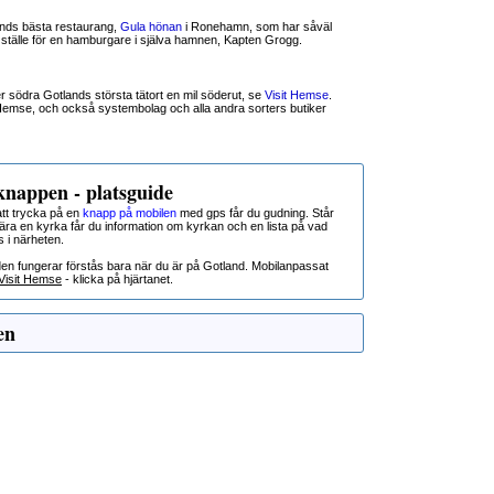
lands bästa restaurang,
Gula hönan
i Ronehamn, som har såväl
t ställe för en hamburgare i själva hamnen, Kapten Grogg.
er södra Gotlands största tätort en mil söderut, se
Visit Hemse
.
 Hemse, och också systembolag och alla andra sorters butiker
nappen - platsguide
t trycka på en
knapp på mobilen
med gps får du gudning. Står
nära en kyrka får du information om kyrkan och en lista på vad
s i närheten.
den fungerar förstås bara när du är på Gotland. Mobilanpassat
Visit Hemse
- klicka på hjärtanet.
en