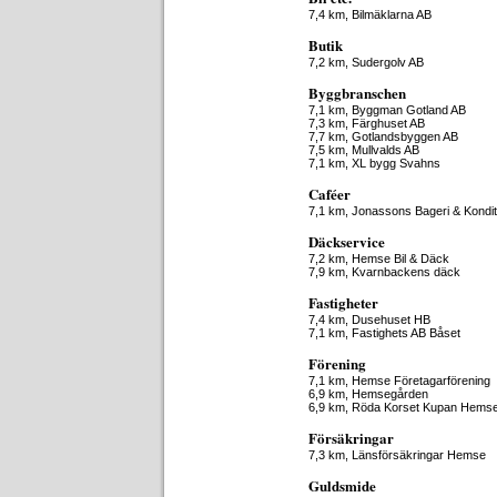
7,4 km,
Bilmäklarna AB
Butik
7,2 km,
Sudergolv AB
Byggbranschen
7,1 km,
Byggman Gotland AB
7,3 km,
Färghuset AB
7,7 km,
Gotlandsbyggen AB
7,5 km,
Mullvalds AB
7,1 km,
XL bygg Svahns
Caféer
7,1 km,
Jonassons Bageri & Kondit
Däckservice
7,2 km,
Hemse Bil & Däck
7,9 km,
Kvarnbackens däck
Fastigheter
7,4 km,
Dusehuset HB
7,1 km,
Fastighets AB Båset
Förening
7,1 km,
Hemse Företagarförening
6,9 km,
Hemsegården
6,9 km,
Röda Korset Kupan Hems
Försäkringar
7,3 km,
Länsförsäkringar Hemse
Guldsmide