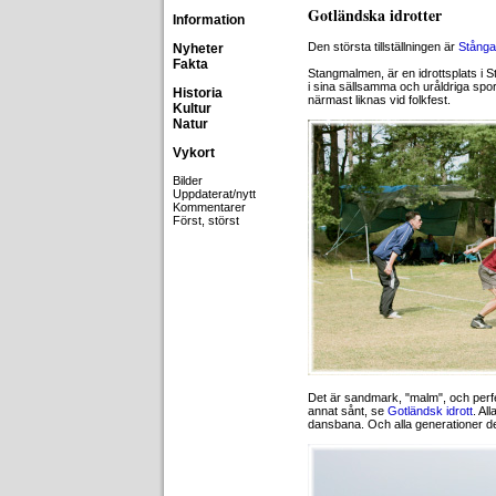
Gotländska idrotter
Information
Den största tillställningen är
Stånga
Nyheter
Fakta
Stangmalmen, är en idrottsplats i S
i sina sällsamma och uråldriga spor
Historia
närmast liknas vid folkfest.
Kultur
Natur
Vykort
Bilder
Uppdaterat/nytt
Kommentarer
Först, störst
Det är sandmark, "malm", och perfe
annat sånt, se
Gotländsk idrott
. Al
dansbana. Och alla generationer del