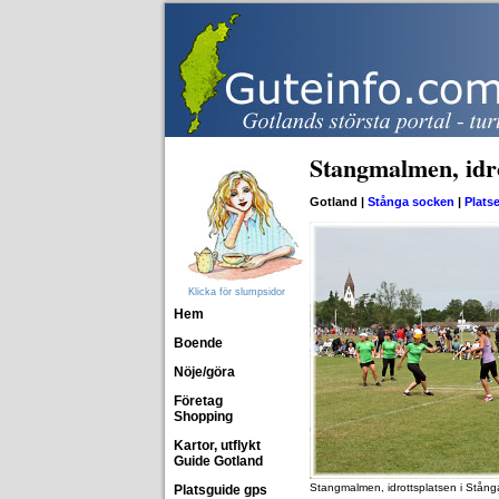
Stangmalmen, idro
Gotland |
Stånga socken
|
Platse
Klicka för slumpsidor
Hem
Boende
Nöje/göra
Företag
Shopping
Kartor, utflykt
Guide Gotland
Stangmalmen, idrottsplatsen i Stång
Platsguide gps