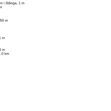
en i Stånga, 1 m
km
 450 m
1 m
33 m
 4,0 km