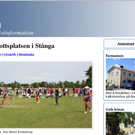
ttsplatsen i Stånga
Annonser
r
|
Utskrift
|
Mobilsida
Farmannen
Bed & breakfast i Lä
kalkstenshus på An
Gula hönan
a, foto Bernt Enderborg