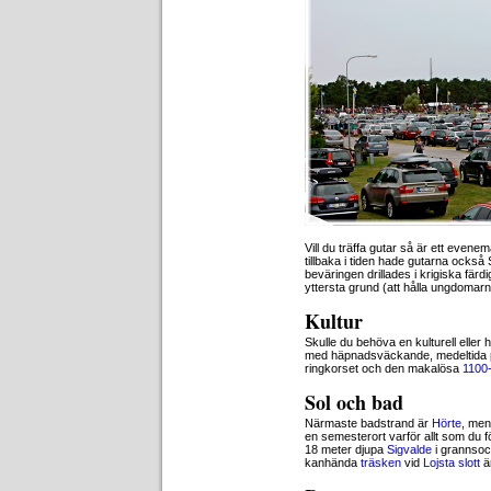
Vill du träffa gutar så är ett evene
tillbaka i tiden hade gutarna ock
beväringen drillades i krigiska färd
yttersta grund (att hålla ungdomarna 
Kultur
Skulle du behöva en kulturell eller 
med häpnadsväckande, medeltida
ringkorset och den makalösa
1100-
Sol och bad
Närmaste badstrand är
Hörte
, men
en semesterort varför allt som du fö
18 meter djupa
Sigvalde
i grannso
kanhända
träsken
vid
Lojsta slott
ä