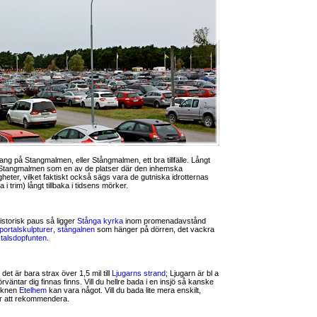
mang på Stangmalmen, eller Stångmalmen, ett bra tillfälle. Långt
så Stangmalmen som en av de platser där den inhemska
igheter, vilket faktiskt också sägs vara de gutniska idrotternas
i trim) långt tillbaka i tidsens mörker.
historisk paus så ligger
Stånga kyrka
inom promenadavstånd
portalskulpturer
,
stångalnen
som hänger på dörren, det vackra
talsdopfunten
.
 det är bara strax över 1,5 mil till
Ljugarns strand
; Ljugarn är bl a
rväntar dig finnas finns. Vill du hellre bada i en insjö så kanske
cknen
Etelhem
kan vara något. Vill du bada lite mera enskilt,
r att rekommendera.