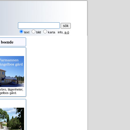
text
bild
karta
info
,
a-ö
 boende
rbro, lägenheter,
gelbos gård.