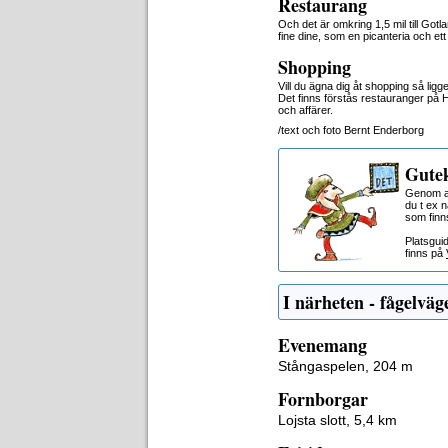
Restaurang
Och det är omkring 1,5 mil till Got
fine dine, som en picanteria och et
Shopping
Vill du ägna dig åt shopping så ligg
Det finns förstås restauranger på
och affärer.
/text och foto Bernt Enderborg
Gutek
Genom at
du t ex 
som finn
Platsgui
finns på
I närheten - fågelväg
Evenemang
Stångaspelen, 204 m
Fornborgar
Lojsta slott, 5,4 km