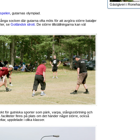
Gästgiveri i Roneh
spelen
, gutarnas olympiad.
tånga socken där gutarna ofta möts för att avgöra större bataljer
ter, se
Gotländsk idrott
. De större tillställningarna kan väl
kt för gutniska sporter som pärk, varpa, stångsstörtning och
la faciliteter finns på plats om det händer något större, också
tar, uppdelade i olika klasser.