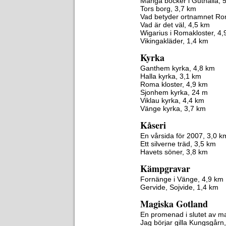
Många böcker i Gutnalia, 
Tors borg, 3,7 km
Vad betyder ortnamnet Ro
Vad är det väl, 4,5 km
Wigarius i Romakloster, 4,
Vikingakläder, 1,4 km
Kyrka
Ganthem kyrka, 4,8 km
Halla kyrka, 3,1 km
Roma kloster, 4,9 km
Sjonhem kyrka, 24 m
Viklau kyrka, 4,4 km
Vänge kyrka, 3,7 km
Kåseri
En vårsida för 2007, 3,0 k
Ett silverne träd, 3,5 km
Havets söner, 3,8 km
Kämpgravar
Fornänge i Vänge, 4,9 km
Gervide, Sojvide, 1,4 km
Magiska Gotland
En promenad i slutet av m
Jag börjar gilla Kungsgårn