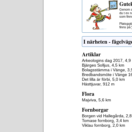
Gutek
Genom at
du t ex 
som finn
Platsgui
finns på
I närheten - fågelväg
Artiklar
Arkeologins dag 2017, 4,9
Bjärges Solljus, 4,5 km
Bolagsstämma i Vänge, 3,
Bredbandsmöte i Vänge 16
Det lilla är förbi, 5,0 km
Hästtjuvar, 912 m
Flora
Majviva, 5,6 km
Fornborgar
Borgen vid Hallegårda, 2,
Tomase fornborg, 3,4 km
Viklau fornborg, 2,0 km