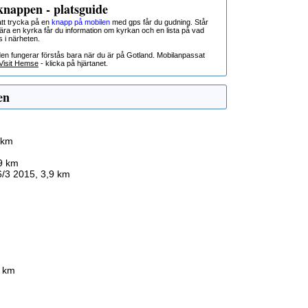
nappen - platsguide
t trycka på en
knapp på mobilen
med gps får du gudning. Står
nära en kyrka får du information om kyrkan och en lista på vad
s i närheten.
den fungerar förstås bara när du är på Gotland. Mobilanpassat
Visit Hemse
- klicka på hjärtanet.
en
 km
9 km
/3 2015, 3,9 km
8 km