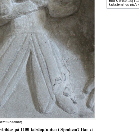
Bed & breakfast i Lä
kalkstenshus på An
 Bernt Enderborg
avbildas på 1100-talsdopfunten i Sjonhem? Har vi