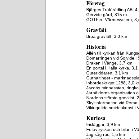
Företag
Bjärges Träförädling AB, 4
Gervide gård, 815 m
GOTFire Värmesystem, 3,
Gravfält
Broa gravfält, 3,0 km
Historia
Allén till kyrkan från Kung
Domarringen vid Sojvide i
Draken i Vänge, 3,7 km
En portal i Halla kyrka, 3,
Guteriddaren, 3,1 km
Gutnaltinget - marknadspla
Inbördeskriget 1288, 3,0 
Jacobs minnessten, ringko
Järnålderns organisation o
Nordens största gravklot, 
Skyltinformation vid Roma 
Vikingatida smideskonst i 
Kuriosa
Eisläggar, 3,9 km
Fotavtrycken och bilan i V
Jag såg rus, 1,5 km