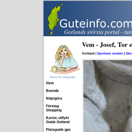
Vem - Josef, Tor 
Gotland |
Sjonhem socken
|
Sku
Klicka för slumpsidor
Hem
Boende
Nöje/göra
Företag
Shopping
Kartor, utflykt
Guide Gotland
Platsguide gps