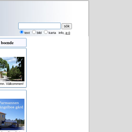
text
bild
karta
info
,
a-ö
 boende
amn. Välkommen!