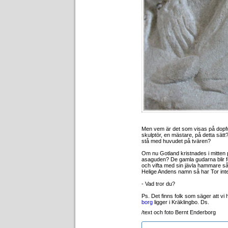
Men vem är det som visas på dopfu
skulptör, en mästare, på detta sätt
stå med huvudet på tvären?
Om nu Gotland kristnades i mitten på
asaguden? De gamla gudarna blir fö
och vifta med sin jävla hammare så
Helige Andens namn så har Tor int
- Vad tror du?
Ps. Det finns folk som säger att vi
borg
ligger i Kräklingbo. Ds.
/text och foto Bernt Enderborg