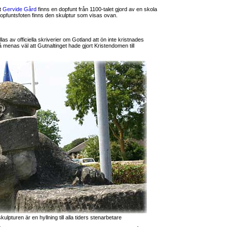
t
Gervide Gård
finns en dopfunt från 1100-talet gjord av en skola
opfuntsfoten finns den skulptur som visas ovan.
as av officiella skriverier om Gotland att ön inte kristnades
å menas väl att Gutnaltinget hade gjort Kristendomen till
ulpturen är en hyllning till alla tiders stenarbetare