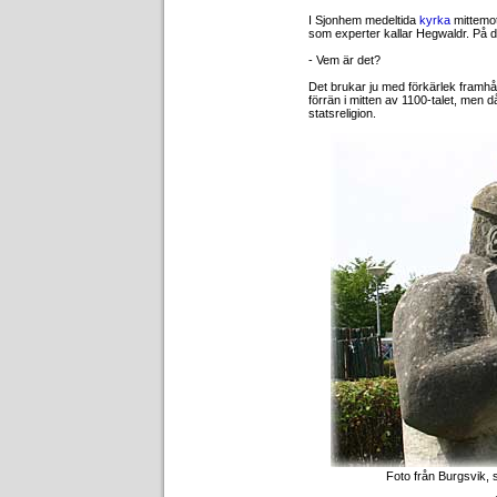
I Sjonhem medeltida
kyrka
mittemo
som experter kallar Hegwaldr. På d
- Vem är det?
Det brukar ju med förkärlek framhåll
förrän i mitten av 1100-talet, men d
statsreligion.
Foto från Burgsvik, sk