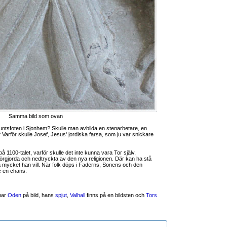
Samma bild som ovan
ntsfoten i Sjonhem? Skulle man avbilda en stenarbetare, en
? Varför skulle Josef, Jesus' jordiska farsa, som ju var snickare
 1100-talet, varför skulle det inte kunna vara Tor själv,
rgjorda och nedtryckta av den nya religionen. Där kan ha stå
 mycket han vill. När folk döps i Faderns, Sonens och den
e en chans.
 har
Oden
på bild, hans
spjut
,
Valhall
finns på en bildsten och
Tors