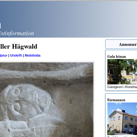
eller Hägwald
Annonser
lptur
|
Utskrift
|
Mobilsida
Gula hönan
Gästgiveri i Roneh
Farmannen