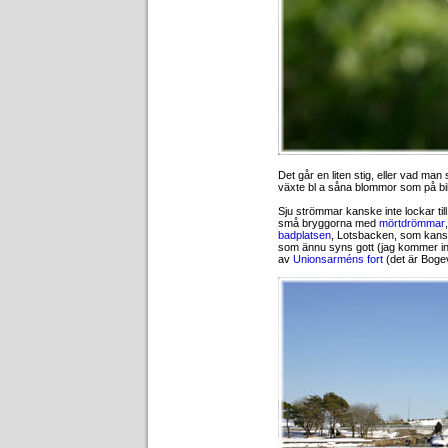
Det går en liten stig, eller vad man 
växte bl a såna blommor som på bil
Sju strömmar kanske inte lockar till
små bryggorna med
mörtdrömmar
badplatsen
, Lotsbacken, som kans
som ännu syns gott (jag kommer int
av
Unionsarméns fort
(det är Bogev