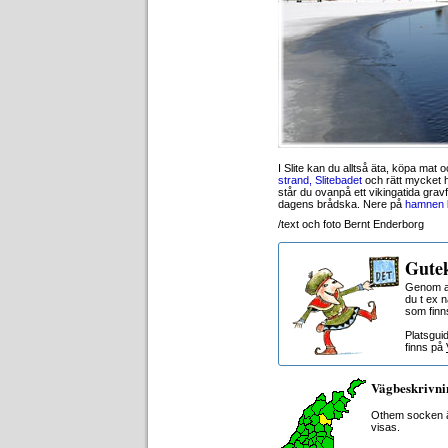
I Slite kan du alltså äta, köpa mat
strand, Slitebadet
och rätt mycket hi
står du ovanpå ett vikingatida gravf
dagens brådska. Nere på
hamnen
/text och foto Bernt Enderborg
Gutek
Genom at
du t ex 
som finn
Platsgui
finns på
Vägbeskrivni
Othem socken ä
visas.