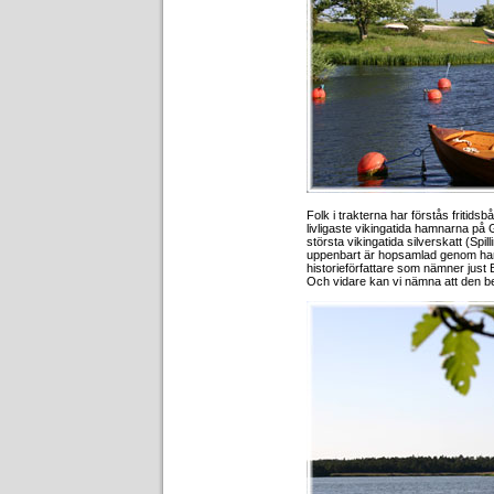
Folk i trakterna har förstås fritids
livligaste vikingatida hamnarna på G
största vikingatida silverskatt (Spill
uppenbart är hopsamlad genom hande
historieförfattare som nämner jus
Och vidare kan vi nämna att den 