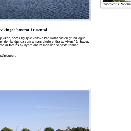
Gästgiveri i Roneh
 vikingar huserat i tusental
ogeviken, som i sig själv kanske kan liknas vid en grund lagun
opp i den landtunga som annars skulle snöra av viken från havet.
 Bron är förstås av nyare datum men den senaste rännan
na/inloppen: