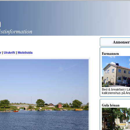
Annonser
r
|
Utskrift
|
Mobilsida
Farmannen
Bed & breakfast i Lä
kalkstenshus på An
Gula hönan