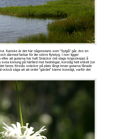
rrut. Kanske är det här någonstans som "Sylgå" går, dvs en
ch därmed farbar för lite större flytetyg. I norr ligger
efter att gutarna har haft Snäckor (ett slags krigsskepp) å
lja svea konung på härfärd mot hedningar, korståg helt enkelt (se
det fanns förstås snäckor på plats långt innan gutarna fånade
 också säga att att ordet "gärdet" känns konstigt, varför det