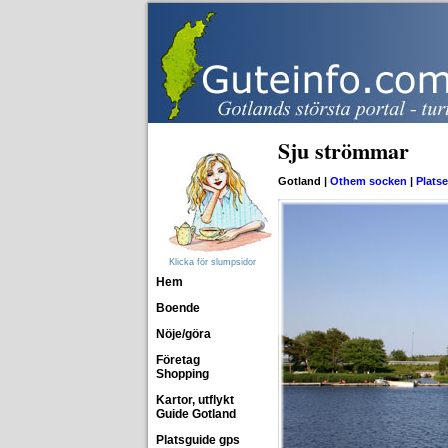
Sju strömmar
Gotland |
Othem socken
|
Platse
Klicka för slumpsidor
Hem
Boende
Nöje/göra
Företag
Shopping
Kartor, utflykt
Guide Gotland
Platsguide gps