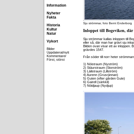
Information
Nyheter
Fakta
Sju strömmar, foto Bernt Enderborg
Historia
Kultur
Inloppet till Bogeviken, där
Natur
Sju strömmar kallas inloppen till B
Vykort
eller så, där man har grävt sju inl
Bilden ovan visar ett av inloppen.
Bilder
grävdes 1547.
Uppdaterat/nytt
Kommentarer
Från söder till norr heter strömmar
Först, störst
1) Nöistraum (Nyström)
2) Stäurstraum (Storström)
3) Läilstraum (Lillström)
4) Aurenn (Grusrännan)
5) Guten (efter gården Gute)
6) Gairell (särkkil)
7) Nöidjaup (Nydjup)