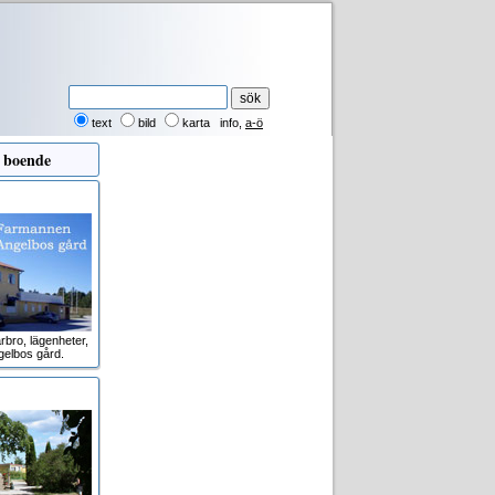
text
bild
karta
info
,
a-ö
 boende
rbro, lägenheter,
gelbos gård.