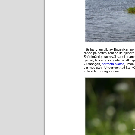
Här har vi en bild av Bogeviken no
ränna på botten som är lite djupare o
Snäckgärdet, som väl har sitt namn 
gärdet, bl a åtog sig gutarna att fö
Gutasagan,
närmsta biskop
), men 
sig med sånt. Undertecknad kan väl
säkert heter något annat.