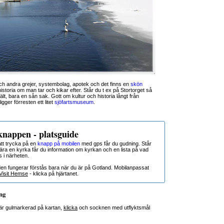
 och andra grejer, systembolag, apotek och det finns en
skön
storia om man tar och kikar efter. Står du t ex på Stortorget så
ält, bara en sån sak. Gott om kultur och historia långt från
ligger förresten ett litet
sjöfartsmuseum
.
nappen - platsguide
t trycka på en
knapp på mobilen
med gps får du gudning. Står
nära en kyrka får du information om kyrkan och en lista på vad
s i närheten.
den fungerar förstås bara när du är på Gotland. Mobilanpassat
Visit Hemse
- klicka på hjärtanet.
ng
r gulmarkerad på kartan,
klicka
och socknen med utflyktsmål