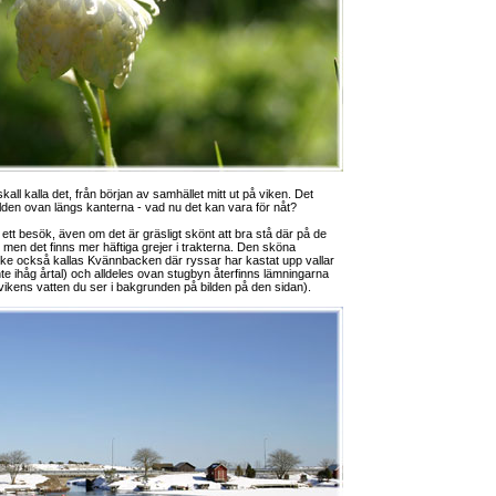
skall kalla det, från början av samhället mitt ut på viken. Det
den ovan längs kanterna - vad nu det kan vara för nåt?
 ett besök, även om det är gräsligt skönt att bra stå där på de
, men det finns mer häftiga grejer i trakterna. Den sköna
ke också kallas Kvännbacken där ryssar har kastat upp vallar
e ihåg årtal) och alldeles ovan stugbyn återfinns lämningarna
ikens vatten du ser i bakgrunden på bilden på den sidan).