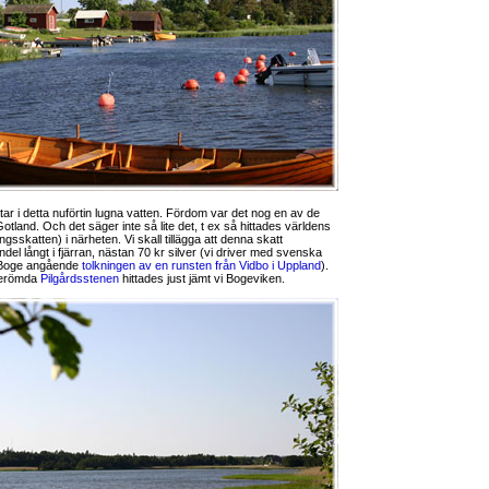
båtar i detta nuförtin lugna vatten. Fördom var det nog en av de
otland. Och det säger inte så lite det, t ex så hittades världens
ingsskatten) i närheten. Vi skall tillägga att denna skatt
l långt i fjärran, nästan 70 kr silver (vi driver med svenska
t Boge angående
tolkningen av en runsten från Vidbo i Uppland
).
berömda
Pilgårdsstenen
hittades just jämt vi Bogeviken.