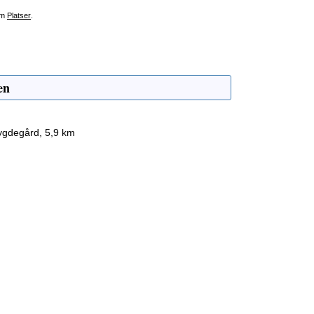
om
Platser
.
en
ygdegård, 5,9 km