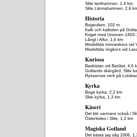
Slite lanthamnen, 1,4 km
Slite Lännahamnen, 2,6 k
Historia
Bogeviken, 102 m
Kalk och kalksten på Gotla
Kriget med Unionen 1403-
Långt i Aifur, 1,6 km
Medeltida minneskors vid 
Medeltida ringkors vid Lax
Kuriosa
Baskistan vid Barläst, 4,6 
Gotlands skärgård, Slite b
Ryssarnas verk på Lotsba
Kyrka
Boge kyrka, 2,2 km
Slite kyrka, 1,3 km
Kåseri
Det blir varmare också i Sl
Österledes i Slite, 1,2 km
Magiska Gotland
Det bästa jag såg 2006, 1