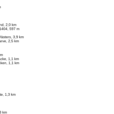
m
nd, 2,0 km
1404, 597 m
Västers, 3,9 km
arve, 2,5 km
km
acke, 1,1 km
cken, 1,1 km
ite, 1,3 km
,3 km