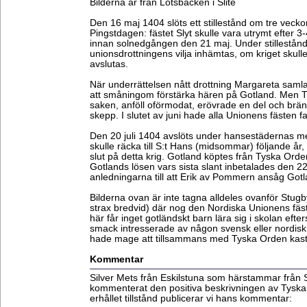
Bilderna är från Lotsbacken i Slite
Den 16 maj 1404 slöts ett stillestånd om tre veck
Pingstdagen: fästet Slyt skulle vara utrymt efter 
innan solnedgången den 21 maj. Under stillestånd
unionsdrottningens vilja inhämtas, om kriget skulle 
avslutas.
När underrättelsen nått drottning Margareta samla
att småningom förstärka hären på Gotland. Men T
saken, anföll oförmodat, erövrade en del och br
skepp. I slutet av juni hade alla Unionens fästen fal
Den 20 juli 1404 avslöts under hansestädernas med
skulle räcka till S:t Hans (midsommar) följande år
slut på detta krig. Gotland köptes från Tyska Ord
Gotlands lösen vars sista slant inbetalades den 
anledningarna till att Erik av Pommern ansåg Got
Bilderna ovan är inte tagna alldeles ovanför Stug
strax bredvid) där nog den Nordiska Unionens fäst
här får inget gotländskt barn lära sig i skolan efte
smack intresserade av någon svensk eller nordisk 
hade mage att tillsammans med Tyska Orden kast
Kommentar
Silver Mets från Eskilstuna som härstammar från
kommenterat den positiva beskrivningen av Tyska
erhållet tillstånd publicerar vi hans kommentar: