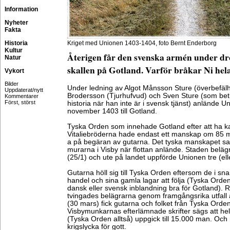
Information
Nyheter
Fakta
Historia
Kriget med Unionen 1403-1404, foto Bernt Enderborg
Kultur
Återigen får den svenska armén under dr
Natur
skallen på Gotland. Varför bråkar Ni hel
Vykort
Bilder
Under ledning av Algot Månsson Sture (överbefä
Uppdaterat/nytt
Brodersson (Tjurhufvud) och Sven Sture (som beti
Kommentarer
Först, störst
historia när han inte är i svensk tjänst) anlände U
november 1403 till Gotland.
Tyska Orden som innehade Gotland efter att ha kas
Vitaliebröderna hade endast ett manskap om 85 m
a på begäran av gutarna. Det tyska manskapet satt
murarna i Visby när flottan anlände. Staden beläg
(25/1) och ute på landet uppförde Unionen tre (ell
Gutarna höll sig till Tyska Orden eftersom de i snart 
handel och sina gamla lagar att följa (Tyska Orden v
dansk eller svensk inblandning bra för Gotland). 
tvingades belägrarna genom framgångsrika utfall a
(30 mars) fick gutarna och folket från Tyska Orden 
Visbymunkarnas efterlämnade skrifter sägs att he
(Tyska Orden alltså) uppgick till 15.000 man. Oc
krigslycka för gott.