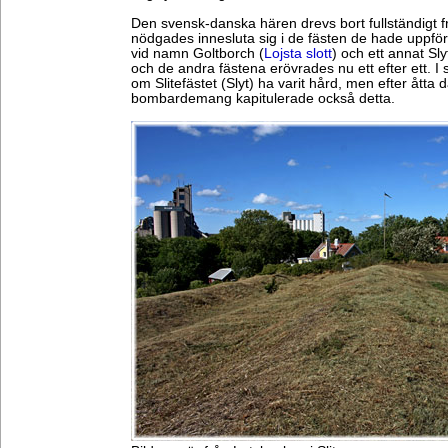
Den svensk-danska hären drevs bort fullständigt f
nödgades innesluta sig i de fästen de hade uppför
vid namn Goltborch (
Lojsta slott
) och ett annat Sl
och de andra fästena erövrades nu ett efter ett. 
om Slitefästet (Slyt) ha varit hård, men efter åtta
bombardemang kapitulerade också detta.