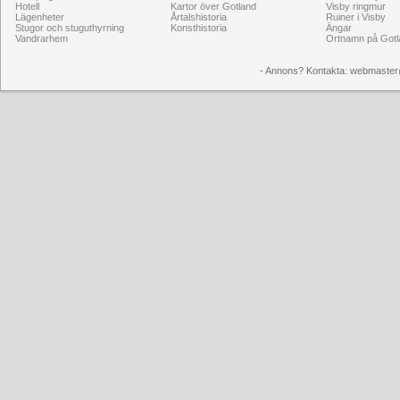
Hotell
Kartor över Gotland
Visby ringmur
Lägenheter
Årtalshistoria
Ruiner i Visby
Stugor och stuguthyrning
Konsthistoria
Ängar
Vandrarhem
Ortnamn på Gotl
- Annons? Kontakta: webmaster@