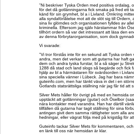
”Ni beskriver Tyska Orden med positiva ordalag, o
för det då gotlänningarna fick smaka på fred ett
känd för sin grymhet, bl a i Livland. Omkring mitt
alla syndaförlåtelse mot att de slöt sig till Ordern, a
sina liv glömdes och organisationen fylldes av al
kriminella. Eftersom jag själv härstammar från Ö
tillhört ordern så var det intressant att läsa den e
av denna förbrytarorganisation, som dock gynnade
Vi svarade:
”Vi tror förstås inte för en sekund att Tyska orden
andra, men det verkar som att gutarna har haft g
dem och andra tyska furstar, bl a så säger ju Strel
1288 då stad och land slogs så begärde och fick f
hjälp av bl a härmästaren för svärdsorden i Livland
sina speciella vänner i Lübeck. Jag har bara nämn
guteinfo.com, men har tänkt väva in det i en störr
Gotlands statsrättsliga ställning när jag får tid att 
Silver Mets håller för övrigt på med en hemsida o
upptäckt att gotlänningar (gutar) och Öselbor (saa
nära kontakter med varandra. Han har därtill vänl
tillfällen då gutarna har tagit ställning för sina f
antingen givit dem samma rättigheter som alla andr
hedningar, eller vägrat följa med på krigståg för at
Guteinfo tackar Silver Mets för kommentaren, och
en länk till oss när hemsidan är klar.