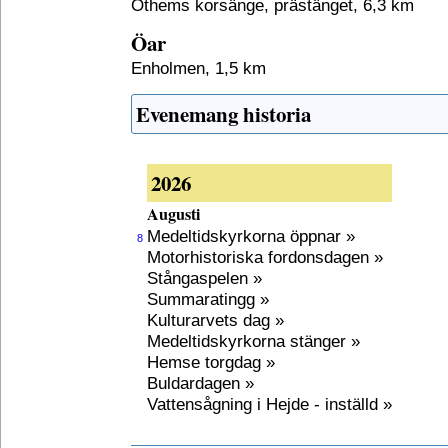
Othems korsänge, prästänget, 6,3 km
Öar
Enholmen, 1,5 km
Evenemang historia
2026
Augusti
Medeltidskyrkorna öppnar »
8
Motorhistoriska fordonsdagen »
Stångaspelen »
Summaratingg »
Kulturarvets dag »
Medeltidskyrkorna stänger »
Hemse torgdag »
Buldardagen »
Vattensågning i Hejde - inställd »