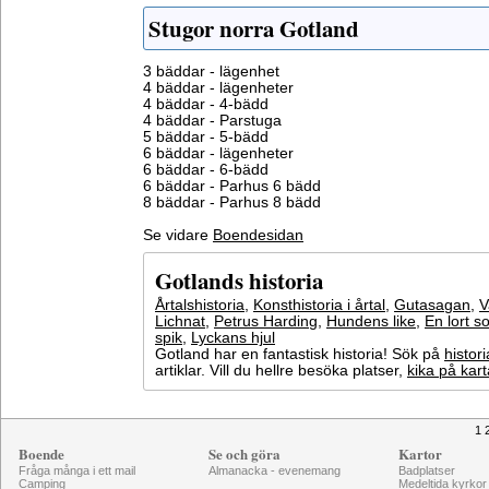
Stugor norra Gotland
3 bäddar - lägenhet
4 bäddar - lägenheter
4 bäddar - 4-bädd
4 bäddar - Parstuga
5 bäddar - 5-bädd
6 bäddar - lägenheter
6 bäddar - 6-bädd
6 bäddar - Parhus 6 bädd
8 bäddar - Parhus 8 bädd
Se vidare
Boendesidan
Gotlands historia
Årtalshistoria
,
Konsthistoria i årtal
,
Gutasagan
,
V
Lichnat
,
Petrus Harding
,
Hundens like
,
En lort s
spik
,
Lyckans hjul
Gotland har en fantastisk historia! Sök på
histori
artiklar. Vill du hellre besöka platser,
kika på kar
1 
Boende
Se och göra
Kartor
Fråga många i ett mail
Almanacka - evenemang
Badplatser
Camping
Medeltida kyrkor