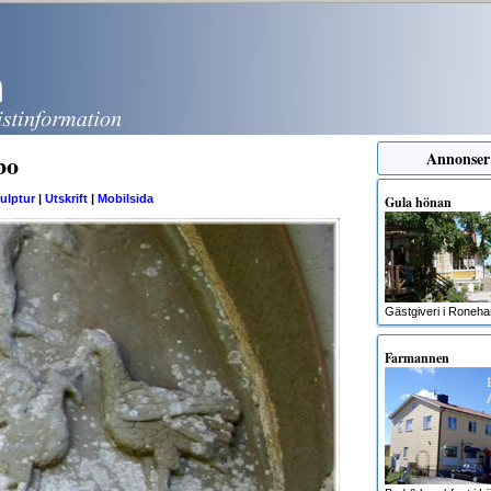
bo
Annonser
ulptur
|
Utskrift
|
Mobilsida
Gula hönan
Gästgiveri i Roneh
Farmannen