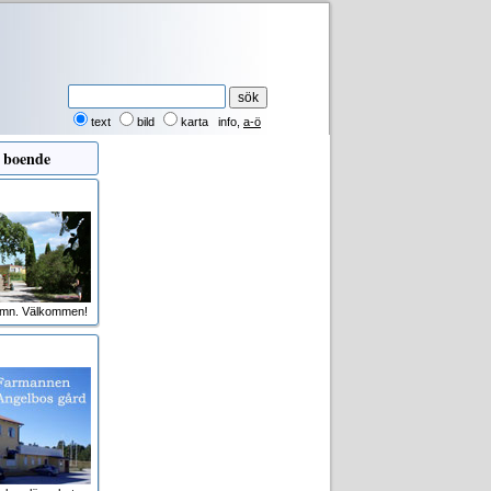
text
bild
karta
info
,
a-ö
 boende
amn. Välkommen!