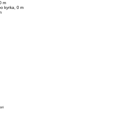
90 m
bo kyrka, 0 m
m
ori