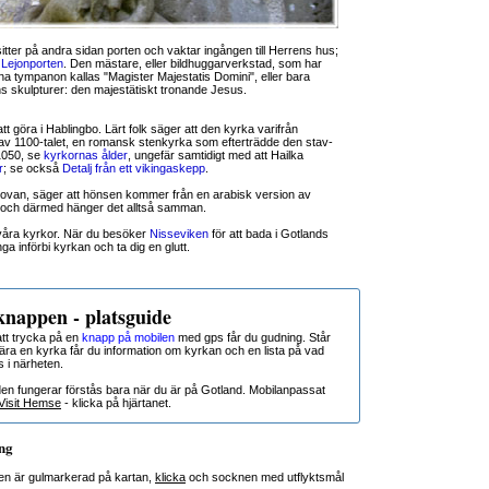
sitter på andra sidan porten och vaktar ingången till Herrens hus;
m
Lejonporten
. Den mästare, eller bildhuggarverkstad, som har
 tympanon kallas "Magister Majestatis Domini", eller bara
ns skulpturer: den majestätiskt tronande Jesus.
t göra i Hablingbo. Lärt folk säger att den kyrka varifrån
av 1100-talet, en romansk stenkyrka som efterträdde den stav-
1050, se
kyrkornas ålder
, ungefär samtidigt med att Hailka
r
; se också
Detalj från ett vikingaskepp
.
ovan, säger att hönsen kommer från en arabisk version av
och därmed hänger det alltså samman.
 våra kyrkor. När du besöker
Nisseviken
för att bada i Gotlands
a införbi kyrkan och ta dig en glutt.
nappen - platsguide
t trycka på en
knapp på mobilen
med gps får du gudning. Står
nära en kyrka får du information om kyrkan och en lista på vad
s i närheten.
den fungerar förstås bara när du är på Gotland. Mobilanpassat
Visit Hemse
- klicka på hjärtanet.
ng
en är gulmarkerad på kartan,
klicka
och socknen med utflyktsmål