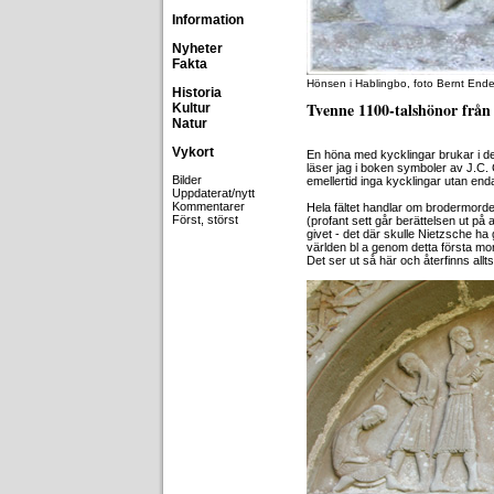
Information
Nyheter
Fakta
Hönsen i Hablingbo, foto Bernt End
Historia
Tvenne 1100-talshönor från 
Kultur
Natur
Vykort
En höna med kycklingar brukar i d
läser jag i boken symboler av J.C
Bilder
emellertid inga kycklingar utan end
Uppdaterat/nytt
Kommentarer
Hela fältet handlar om brodermorde
Först, störst
(profant sett går berättelsen ut på 
givet - det där skulle Nietzsche ha g
världen bl a genom detta första mo
Det ser ut så här och återfinns allt