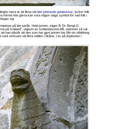
blingbo mera är att likna vid
idel stinkande getabockar
, tycker folk
ra hörnet inte gärna kan vara någon slags symbol för vad folk i
 begav sig.
panon på lärt språk. Hela porten, säger fil. Dr. Bengt G.
rna på Gotland", utgiven av Gotlandskonst AB, stämmer så väl
tt han påstår att den som har gjort porten har fått sin utbildning
t varit verksam vid flera ställen i Skåne, t ex på dopfunten i