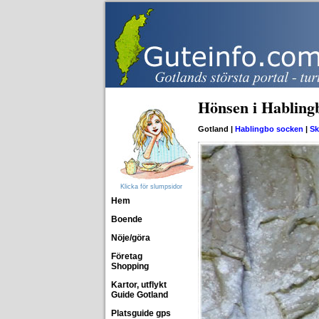
Hönsen i Habling
Gotland |
Hablingbo socken
|
Sk
Klicka för slumpsidor
Hem
Boende
Nöje/göra
Företag
Shopping
Kartor, utflykt
Guide Gotland
Platsguide gps