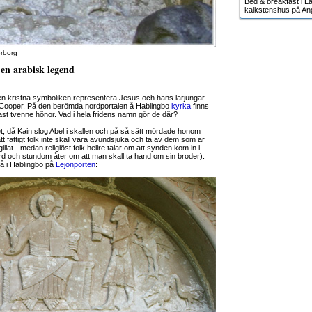
Bed & breakfast i Lä
kalkstenshus på An
erborg
en arabisk legend
en kristna symboliken representera Jesus och hans lärjungar
. Cooper. På den berömda nordportalen å Hablingbo
kyrka
finns
ast tvenne hönor. Vad i hela fridens namn gör de där?
t, då Kain slog Abel i skallen och på så sätt mördade honom
att fattigt folk inte skall vara avundsjuka och ta av dem som är
illat - medan religiöst folk hellre talar om att synden kom in i
rd och stundom åter om att man skall ta hand om sin broder).
så i Hablingbo på
Lejonporten
: