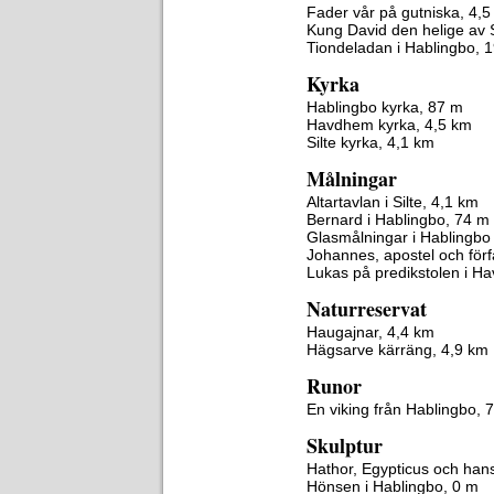
Fader vår på gutniska, 4,
Kung David den helige av 
Tiondeladan i Hablingbo, 
Kyrka
Hablingbo kyrka, 87 m
Havdhem kyrka, 4,5 km
Silte kyrka, 4,1 km
Målningar
Altartavlan i Silte, 4,1 km
Bernard i Hablingbo, 74 m
Glasmålningar i Hablingbo
Johannes, apostel och förf
Lukas på predikstolen i H
Naturreservat
Haugajnar, 4,4 km
Hägsarve kärräng, 4,9 km
Runor
En viking från Hablingbo, 
Skulptur
Hathor, Egypticus och ha
Hönsen i Hablingbo, 0 m