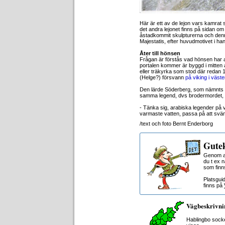
Här är ett av de lejon vars kamrat 
det andra lejonet finns på sidan o
åstadkommit skulpturerna och denna
Majestatis, efter huvudmotivet i ha
Åter till hönsen
Frågan är förstås vad hönsen har at
portalen kommer är byggd i mitten 
eller träkyrka som stod där redan 
(Helge?) försvann
på viking i väste
Den lärde Söderberg, som nämnts 
samma legend, dvs brodermordet, 
- Tänka sig, arabiska legender på
varmaste vatten, passa på att sväng
/text och foto Bernt Enderborg
Gutek
Genom at
du t ex 
som finn
Platsgui
finns på
Vägbeskrivni
Hablingbo sock