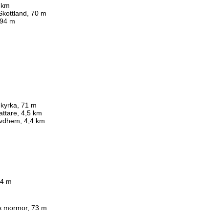
5 km
Skottland, 70 m
194 m
 kyrka, 71 m
attare, 4,5 km
avdhem, 4,4 km
74 m
ns mormor, 73 m