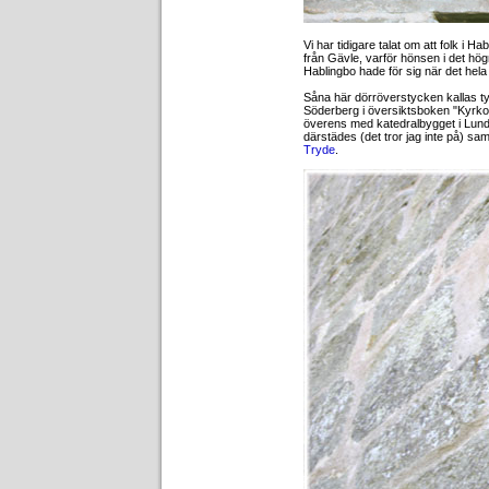
Vi har tidigare talat om att folk i Ha
från Gävle, varför hönsen i det hög
Hablingbo hade för sig när det hela
Såna här dörröverstycken kallas tym
Söderberg i översiktsboken "Kyrko
överens med katedralbygget i Lund a
därstädes (det tror jag inte på) sam
Tryde
.