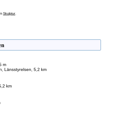
om
Skulptur
.
en
45 m
n, Länsstyrelsen, 5,2 km
5,2 km
m