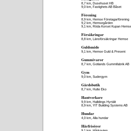
8,7 km,
Dusehuset HB
9,0 km,
Fastighets AB Båset
Förening
8,9 km,
Hemse Företagarförening
9,2 km,
Hemsegården
9,1 km,
Röda Korset Kupan Hems
Försäkringar
8,8 km,
Länsförsäkringar Hemse
Guldsmide
9,1 km,
Hemse Guld & Present
Gummivaror
8,7 km,
Gotlands Gummifabrik AB
Gym
9,0 km,
Sudergym
Gårdsbutik
8,7 km,
Hulte Eko
Hantverkare
9,9 km,
Halldings Hyrtält
8,9 km,
YIT Building Systems AB
Hundar
4,0 km,
Alla hundar
Hårfrisörer
9,1 km,
Hårknuten