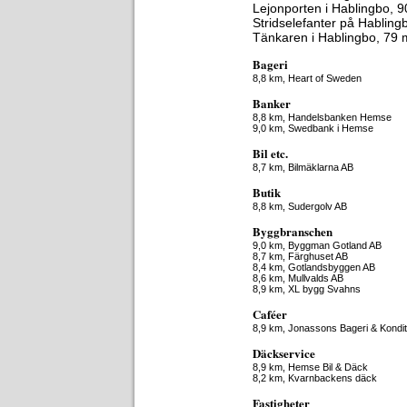
Lejonporten i Hablingbo, 
Stridselefanter på Habling
Tänkaren i Hablingbo, 79 
Bageri
8,8 km,
Heart of Sweden
Banker
8,8 km,
Handelsbanken Hemse
9,0 km,
Swedbank i Hemse
Bil etc.
8,7 km,
Bilmäklarna AB
Butik
8,8 km,
Sudergolv AB
Byggbranschen
9,0 km,
Byggman Gotland AB
8,7 km,
Färghuset AB
8,4 km,
Gotlandsbyggen AB
8,6 km,
Mullvalds AB
8,9 km,
XL bygg Svahns
Caféer
8,9 km,
Jonassons Bageri & Kondit
Däckservice
8,9 km,
Hemse Bil & Däck
8,2 km,
Kvarnbackens däck
Fastigheter