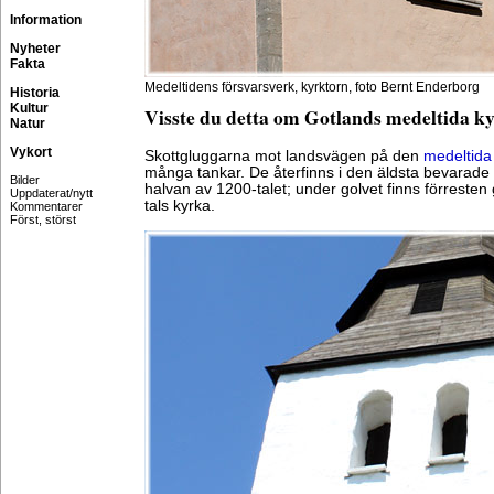
Information
Nyheter
Fakta
Medeltidens försvarsverk, kyrktorn, foto Bernt Enderborg
Historia
Kultur
Visste du detta om Gotlands medeltida k
Natur
Vykort
Skottgluggarna mot landsvägen på den
medeltida
många tankar. De återfinns i den äldsta bevarade d
Bilder
halvan av 1200-talet; under golvet finns förresten
Uppdaterat/nytt
tals kyrka.
Kommentarer
Först, störst