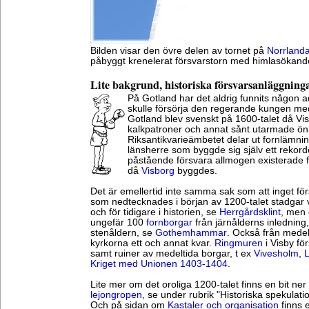
Bilden visar den övre delen av tornet på
Norrlanda
påbyggt krenelerat försvarstorn med himlasökand
Lite bakgrund, historiska försvarsanläggning
På Gotland har det aldrig funnits någon ad
skulle försörja den regerande kungen med
Gotland blev svenskt på 1600-talet då Vi
kalkpatroner och annat sånt utarmade ö
Riksantikvarieämbetet delar ut fornlämnin
länsherre som byggde sig själv ett rekorderl
påstående försvara allmogen existerade fö
då
Visborg
byggdes.
Det är emellertid inte samma sak som att inget fö
som nedtecknades i början av 1200-talet stadgar 
och för tidigare i historien, se
Herrgårdsklint
, men 
ungefär 100
fornborgar
från järnålderns inledning
stenåldern, se
Gothemhammar
. Också från medel
kyrkorna ett och annat kvar.
Ringmuren
i Visby f
samt ruiner av medeltida borgar, t ex
Vivesholm
,
L
Kriget med Unionen 1403-1404
.
Lite mer om det oroliga 1200-talet finns en bit ne
lejongropen
, se under rubrik "Historiska spekulatio
Och på sidan om
Kastaler och organisation
finns e