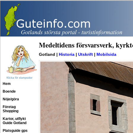
Medeltidens försvarsverk, kyrk
Gotland |
Historia
|
Utskrift
|
Mobilsida
Klicka för slumpsidor
Hem
Boende
Nöje/göra
Företag
Shopping
Kartor, utflykt
Guide Gotland
Platsguide gps