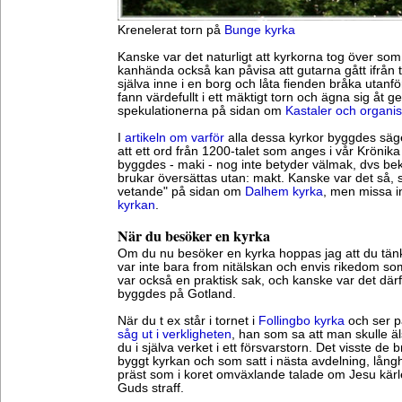
Krenelerat torn på
Bunge kyrka
Kanske var det naturligt att kyrkorna tog över so
kanhända också kan påvisa att gutarna gått ifrån t
själva inne i en borg och låta fienden bråka utanför 
fann värdefullt i ett mäktigt torn och ägna sig åt ger
spekulationerna på sidan om
Kastaler och organis
I
artikeln om varför
alla dessa kyrkor byggdes säg
att ett ord från 1200-talet som anges i vår Krönika 
byggdes - maki - nog inte betyder välmak, dvs be
brukar översättas utan: makt. Kanske var det så, s
vetande" på sidan om
Dalhem kyrka
, men missa i
kyrkan
.
När du besöker en kyrka
Om du nu besöker en kyrka hoppas jag att du tänk
var inte bara from nitälskan och envis rikedom s
var också en praktisk sak, och kanske var det dä
byggdes på Gotland.
När du t ex står i tornet i
Follingbo kyrka
och ser p
såg ut i verkligheten
, han som sa att man skulle äl
du i själva verket i ett försvarstorn. Det visste de
byggt kyrkan och som satt i nästa avdelning, lång
präst som i koret omväxlande talade om Jesu kä
Guds straff.