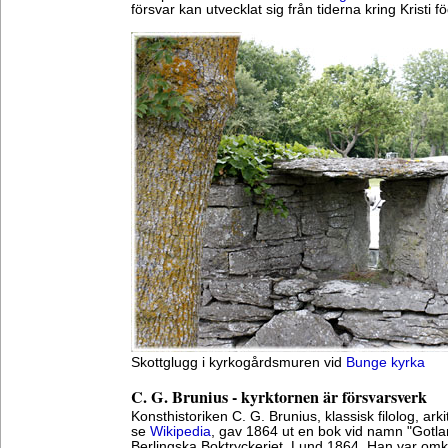
försvar kan utvecklat sig från tiderna kring Kristi fö
Skottglugg i kyrkogårdsmuren vid
Bunge kyrka
C. G. Brunius - kyrktornen är försvarsverk
Konsthistoriken C. G. Brunius, klassisk filolog, arki
se
Wikipedia
, gav 1864 ut en bok vid namn "Gotla
Berlingska Boktryckeriet, Lund 1864. Han var omk