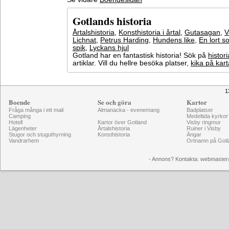
Gotlands historia
Årtalshistoria
,
Konsthistoria i årtal
,
Gutasagan
,
V
Lichnat
,
Petrus Harding
,
Hundens like
,
En lort s
spik
,
Lyckans hjul
Gotland har en fantastisk historia! Sök på
histori
artiklar. Vill du hellre besöka platser,
kika på kar
1
Boende
Se och göra
Kartor
Fråga många i ett mail
Almanacka - evenemang
Badplatser
Camping
Medeltida kyrkor
Hotell
Kartor över Gotland
Visby ringmur
Lägenheter
Årtalshistoria
Ruiner i Visby
Stugor och stuguthyrning
Konsthistoria
Ängar
Vandrarhem
Ortnamn på Gotl
- Annons? Kontakta: webmaster@