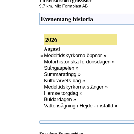
Tillverkare och grossister
9,7 km,
Mix Formplast AB
Evenemang historia
2026
Augusti
Medeltidskyrkorna öppnar »
10
Motorhistoriska fordonsdagen »
Stångaspelen »
Summaratingg »
Kulturarvets dag »
Medeltidskyrkorna stänger »
Hemse torgdag »
Buldardagen »
Vattensågning i Hejde - inställd »
Se vidare
Boendesidan