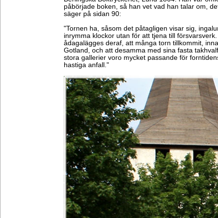
påbörjade boken, så han vet vad han talar om, de
säger på sidan 90:
"Tornen ha, såsom det påtagligen visar sig, ingalun
inrymma klockor utan för att tjena till försvarsverk
ådagalägges deraf, att många torn tillkommit, inn
Gotland, och att desamma med sina fasta takhval
stora gallerier voro mycket passande för forntidens
hastiga anfall."