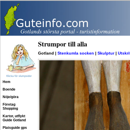
Strumpor till alla
Gotland |
Stenkumla socken
|
Skulptur
|
Utskri
Klicka för slumpsidor
Hem
Boende
Nöje/göra
Företag
Shopping
Kartor, utflykt
Guide Gotland
Platsguide gps