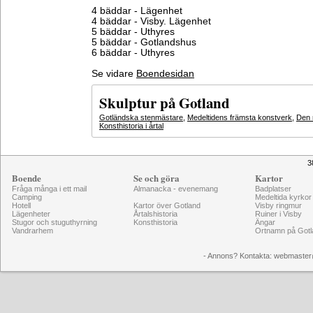
4 bäddar - Lägenhet
4 bäddar - Visby. Lägenhet
5 bäddar - Uthyres
5 bäddar - Gotlandshus
6 bäddar - Uthyres
Se vidare
Boendesidan
Skulptur på Gotland
Gotländska stenmästare
,
Medeltidens främsta konstverk
,
Den 
Konsthistoria i årtal
3
Boende
Se och göra
Kartor
Fråga många i ett mail
Almanacka - evenemang
Badplatser
Camping
Medeltida kyrkor
Hotell
Kartor över Gotland
Visby ringmur
Lägenheter
Årtalshistoria
Ruiner i Visby
Stugor och stuguthyrning
Konsthistoria
Ängar
Vandrarhem
Ortnamn på Gotl
- Annons? Kontakta: webmaster@