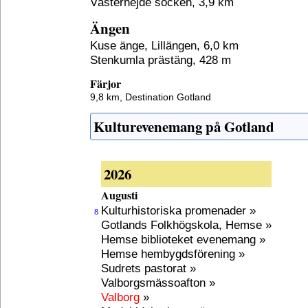
Västerhejde socken, 3,9 km
Ängen
Kuse änge, Lillängen, 6,0 km
Stenkumla prästäng, 428 m
Färjor
9,8 km,
Destination Gotland
Kulturevenemang på Gotland
2026
Augusti
Kulturhistoriska promenader »
8
Gotlands Folkhögskola, Hemse »
Hemse biblioteket evenemang »
Hemse hembygdsförening »
Sudrets pastorat »
Valborgsmässoafton »
Valborg
»