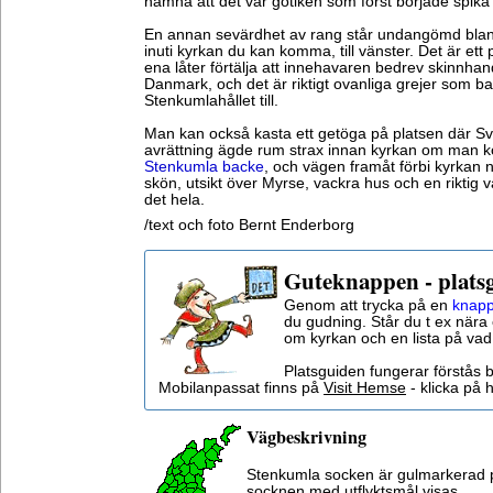
nämna att det var gotiken som först började spika i
En annan sevärdhet av rang står undangömd bland
inuti kyrkan du kan komma, till vänster. Det är ett
ena låter förtälja att innehavaren bedrev skinnha
Danmark, och det är riktigt ovanliga grejer som b
Stenkumlahållet till.
Man kan också kasta ett getöga på platsen där Sve
avrättning ägde rum strax innan kyrkan om man k
Stenkumla backe
, och vägen framåt förbi kyrkan n
skön, utsikt över Myrse, vackra hus och en riktig v
det hela.
/text och foto Bernt Enderborg
Guteknappen - plats
Genom att trycka på en
knapp
du gudning. Står du t ex nära 
om kyrkan och en lista på vad
Platsguiden fungerar förstås 
Mobilanpassat finns på
Visit Hemse
- klicka på h
Vägbeskrivning
Stenkumla socken är gulmarkerad 
socknen med utflyktsmål visas.