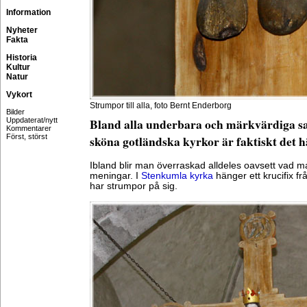
Information
Nyheter
Fakta
Historia
Kultur
Natur
Vykort
Strumpor till alla, foto Bernt Enderborg
Bilder
Uppdaterat/nytt
Bland alla underbara och märkvärdiga sa
Kommentarer
Först, störst
sköna gotländska kyrkor är faktiskt det h
Ibland blir man överraskad alldeles oavsett vad ma
meningar. I
Stenkumla kyrka
hänger ett krucifix fr
har strumpor på sig.