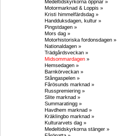
Medeltidskyrkorna öppnar »
Motormarknad & Loppis »
Kristi himmelfärdsdag »
Handduksdagen, kultur »
Pingstdagen »
Mors dag »
Motorhistoriska fordonsdagen »
Nationaldagen »
Trädgårdsveckan »
Midsommardagen
»
Hemsedagen »
Barnkörveckan »
Stångaspelen »
Fårösunds marknad »
Russpremiering »
Slite marknad »
Summaratingg »
Havdhem marknad »
Kräklingbo marknad »
Kulturarvets dag »
Medeltidskyrkorna stänger »
Fårönatta »