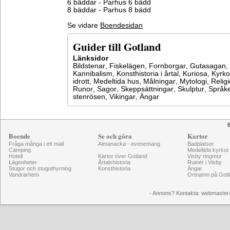
6 bäddar - Parhus 6 bädd
8 bäddar - Parhus 8 bädd
Se vidare
Boendesidan
Guider till Gotland
Länksidor
Bildstenar
,
Fiskelägen
,
Fornborgar
,
Gutasagan
,
Kannibalism
,
Konsthistoria i årtal
,
Kuriosa
,
Kyrko
idrott
,
Medeltida hus
,
Målningar
,
Mytologi
,
Relig
Runor
,
Sagor
,
Skeppsättningar
,
Skulptur
,
Språke
stenrösen
,
Vikingar
,
Ängar
6
Boende
Se och göra
Kartor
Fråga många i ett mail
Almanacka - evenemang
Badplatser
Camping
Medeltida kyrkor
Hotell
Kartor över Gotland
Visby ringmur
Lägenheter
Årtalshistoria
Ruiner i Visby
Stugor och stuguthyrning
Konsthistoria
Ängar
Vandrarhem
Ortnamn på Gotl
- Annons? Kontakta: webmaster@