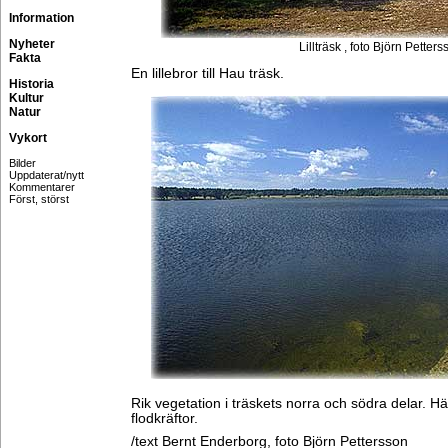
Information
Nyheter
Lillträsk , foto Björn Petter
Fakta
En lillebror till Hau träsk.
Historia
Kultur
Natur
Vykort
Bilder
Uppdaterat/nytt
Kommentarer
Först, störst
Rik vegetation i träskets norra och södra delar. Hä
flodkräftor.
/text Bernt Enderborg, foto Björn Pettersson