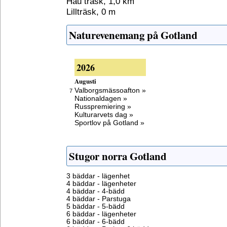
Hau träsk, 1,0 km
Lillträsk, 0 m
Naturevenemang på Gotland
2026
Augusti
Valborgsmässoafton »
7
Nationaldagen »
Russpremiering »
Kulturarvets dag »
Sportlov på Gotland »
Stugor norra Gotland
3 bäddar - lägenhet
4 bäddar - lägenheter
4 bäddar - 4-bädd
4 bäddar - Parstuga
5 bäddar - 5-bädd
6 bäddar - lägenheter
6 bäddar - 6-bädd