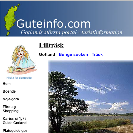
Lillträsk
Gotland |
Bunge socken
|
Träsk
Klicka för slumpsidor
Hem
Boende
Nöje/göra
Företag
Shopping
Kartor, utflykt
Guide Gotland
Platsguide gps