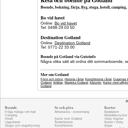
Resa och boende på Gotland
Boende, bokning, färja, flyg, stuga, hotell, campin
Bo vid havet
Online:
Bo vid havet
Tel: 0498-29 03 50
Destination Gotland
Online:
Destination Gotland
Tel: 0771-22 33 00
Boende på Gotland via Guteinfo
Några olika sätt att ordna ditt sommarboende, 
Mer om Gotland
Först och störst
,
Historia i årtal
,
Konsthistoria i årtal
,
Gutarnas k
Gotland
,
Artiklar
,
Magiska Gotland
,
Kåserier
,
Kartor med utflyk
Gotland
6
Boende
Se och göra
Kartor
Fråga många i ett mail
Almanacka - evenemang
Badplatser
Camping
Medeltida kyrkor
Hotell
Kartor över Gotland
Visby ringmur
Lägenheter
Årtalshistoria
Ruiner i Visby
Stugor och stuguthyrning
Konsthistoria
Ängar