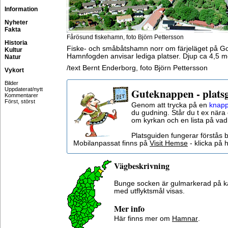
Information
Nyheter
Fakta
Fårösund fiskehamn, foto Björn Pettersson
Historia
Fiske- och småbåtshamn norr om färjeläget på Go
Kultur
Hamnfogden anvisar lediga platser. Djup ca 4,5 m
Natur
/text Bernt Enderborg, foto Björn Pettersson
Vykort
Bilder
Uppdaterat/nytt
Guteknappen - plats
Kommentarer
Först, störst
Genom att trycka på en
knapp
du gudning. Står du t ex nära 
om kyrkan och en lista på vad
Platsguiden fungerar förstås 
Mobilanpassat finns på
Visit Hemse
- klicka på h
Vägbeskrivning
Bunge socken är gulmarkerad på k
med utflyktsmål visas.
Mer info
Här finns mer om
Hamnar
.