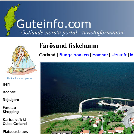
Fårösund fiskehamn
Gotland |
Bunge socken
|
Hamnar
|
Utskrift
|
M
Klicka för slumpsidor
Hem
Boende
Nöje/göra
Företag
Shopping
Kartor, utflykt
Guide Gotland
Platsguide gps