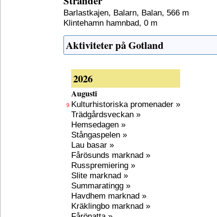
Stränder
Barlastkajen, Balarn, Balan, 566 m
Klintehamn hamnbad, 0 m
Aktiviteter på Gotland
2026
Augusti
Kulturhistoriska promenader »
9
Trädgårdsveckan »
Hemsedagen »
Stångaspelen »
Lau basar »
Fårösunds marknad »
Russpremiering »
Slite marknad »
Summaratingg »
Havdhem marknad »
Kräklingbo marknad »
Fårönatta »