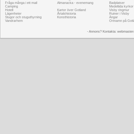
Fråga många i ett mail
Almanacka - evenemang
Badplatser
Camping
Medeltida kyrkor
Hotell
Kartor över Gotland
Visby ringmur
Lägenheter
Årtalshistoria
Ruiner i Visby
Stugor och stuguthyrning
Konsthistoria
Ängar
Vandrarhem
Ortnamn på Gotl
- Annons? Kontakta: webmaster@