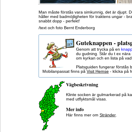
Man måste förstås vara simkunnig, det är djupt. D
håller med badmöjligheten för traktens ungar - bra
snabbt dopp - perfekt!
/text och foto Bernt Enderborg
Guteknappen - plats
Genom att trycka på en
knapp
du gudning. Står du t ex nära 
om kyrkan och en lista på vad
Platsguiden fungerar förstås 
Mobilanpassat finns på
Visit Hemse
- klicka på h
Vägbeskrivning
Klinte socken är gulmarkerad på k
med utflyktsmål visas.
Mer info
Här finns mer om
Stränder
.