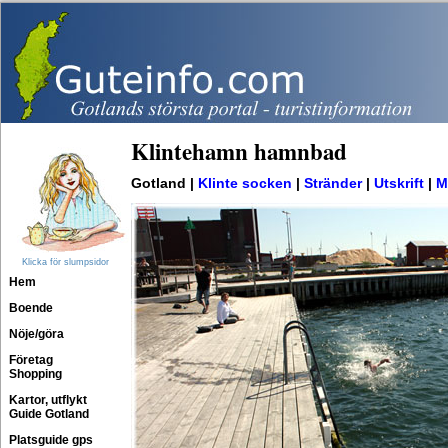
Klintehamn hamnbad
Gotland |
Klinte socken
|
Stränder
|
Utskrift
|
M
Klicka för slumpsidor
Hem
Boende
Nöje/göra
Företag
Shopping
Kartor, utflykt
Guide Gotland
Platsguide gps