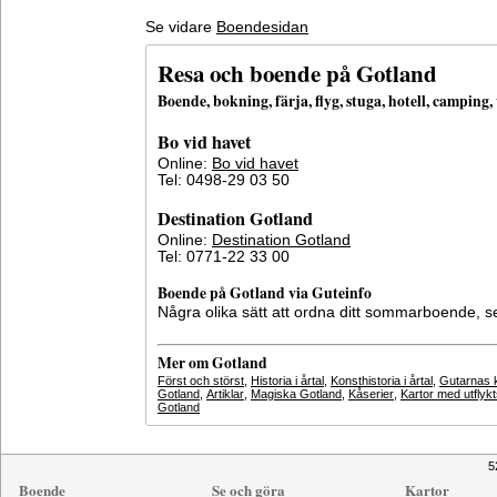
Se vidare
Boendesidan
Resa och boende på Gotland
Boende, bokning, färja, flyg, stuga, hotell, campin
Bo vid havet
Online:
Bo vid havet
Tel: 0498-29 03 50
Destination Gotland
Online:
Destination Gotland
Tel: 0771-22 33 00
Boende på Gotland via Guteinfo
Några olika sätt att ordna ditt sommarboende, 
Mer om Gotland
Först och störst
,
Historia i årtal
,
Konsthistoria i årtal
,
Gutarnas k
Gotland
,
Artiklar
,
Magiska Gotland
,
Kåserier
,
Kartor med utflyk
Gotland
5
Boende
Se och göra
Kartor