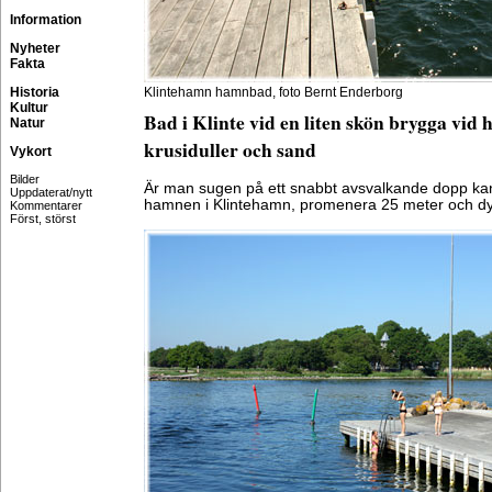
Information
Nyheter
Fakta
Historia
Klintehamn hamnbad, foto Bernt Enderborg
Kultur
Bad i Klinte vid en liten skön brygga vid
Natur
krusiduller och sand
Vykort
Bilder
Är man sugen på ett snabbt avsvalkande dopp ka
Uppdaterat/nytt
hamnen i Klintehamn, promenera 25 meter och dyka
Kommentarer
Först, störst