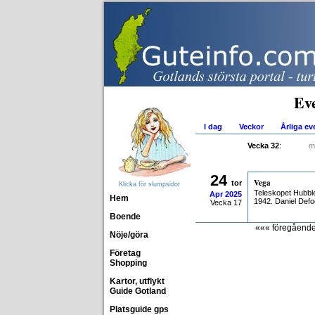
Ev
I dag
Veckor
Årliga e
Vecka 32
:
m
24
Vega
tor
Klicka för slumpsidor
Teleskopet Hubble
Apr
2025
Hem
1942. Daniel Def
Vecka 17
Boende
««« föregåend
Nöje/göra
Företag
Shopping
Kartor, utflykt
Guide Gotland
Platsguide gps