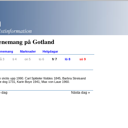
enemang på Gotland
venemang
Marknader
Helgdagar
å 3
ti 4
on 5
to 6
fr 7
lö 8
sö 9
 sköts upp 1990. Carl Spitteler föddes 1845, Barbra Streisand
oe dog 1731, Karin Boye 1941, Max von Laue 1960.
e dag
Nästa dag »