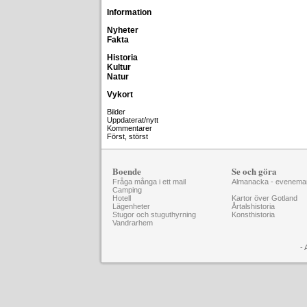
Information
Nyheter
Fakta
Historia
Kultur
Natur
Vykort
Bilder
Uppdaterat/nytt
Kommentarer
Först, störst
Boende
Se och göra
Fråga många i ett mail
Almanacka - evenema
Camping
Hotell
Kartor över Gotland
Lägenheter
Årtalshistoria
Stugor och stuguthyrning
Konsthistoria
Vandrarhem
- 