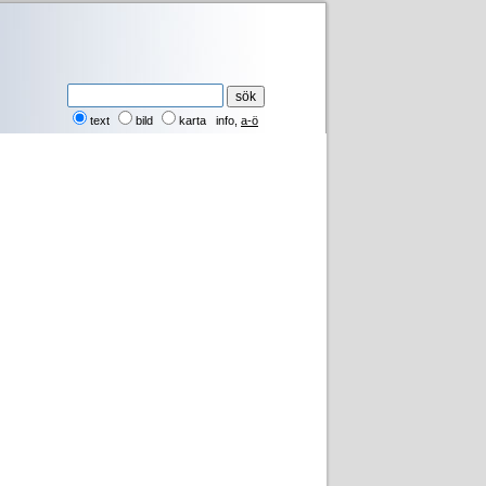
text
bild
karta
info
,
a-ö