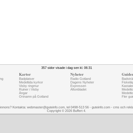
357 sidor visade i dag sen kl. 06:31
Kartor
Nyheter
Guide
ng
Badplatser
Radio Gotland
Badstr
Medeltida kyrkor
Dagens Nyheter
Fiskelä
Visby ringmur
Expressen
Kastale
Ruiner i Visby
Aftonbladet
Medelti
Ängar
Medelti
Ortnamn på Gotland
Fler gui
Annons? Kontakta: webmaster@guteinfo.com, tel 0498-513 56 - guteinfo.com -
cms och rekl
Copyright © 2026 Buffert 4.