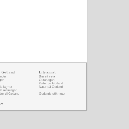
r Gotland
Lite annat
änder
Bra att veta
gen
Gutasagan
r
Kultur på Gotland
da kyrkor
Natur på Gotland
da målningar
der till Gotland
Gotlands sökmotor
am