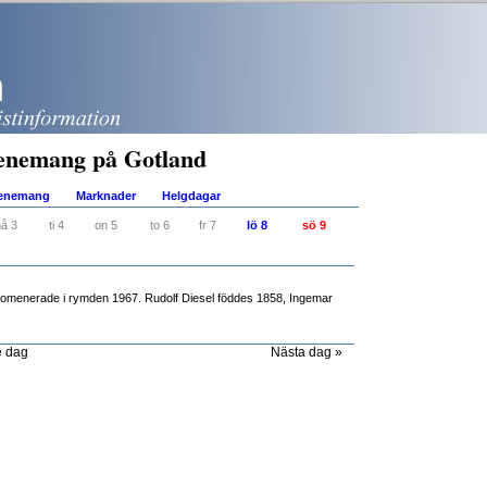
enemang på Gotland
venemang
Marknader
Helgdagar
å 3
ti 4
on 5
to 6
fr 7
lö 8
sö 9
romenerade i rymden 1967. Rudolf Diesel föddes 1858, Ingemar
e dag
Nästa dag »