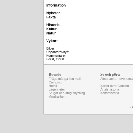
Information
Nyheter
Fakta
Historia
Kultur
Natur
Vykort
Bilder
Uppdaterat/nytt
Kommentarer
Först, störst
Boende
Se och göra
Fråga många i ett mail
Almanacka - evenema
Camping
Hotell
Kartor över Gotland
Lägenheter
Årtalshistoria
Stugor och stuguthyrning
Konsthistoria
Vandrarhem
- 