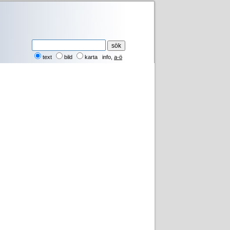
text
bild
karta
info
,
a-ö