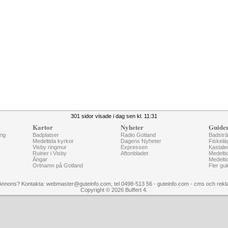
301 sidor visade i dag sen kl. 11:31
Kartor
Nyheter
Guide
ng
Badplatser
Radio Gotland
Badstr
Medeltida kyrkor
Dagens Nyheter
Fiskelä
Visby ringmur
Expressen
Kastale
Ruiner i Visby
Aftonbladet
Medelti
Ängar
Medelti
Ortnamn på Gotland
Fler gui
Annons? Kontakta: webmaster@guteinfo.com, tel 0498-513 56 - guteinfo.com -
cms och rekl
Copyright © 2026 Buffert 4.