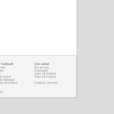
r Gotland
Lite annat
änder
Bra att veta
gen
Gutasagan
r
Kultur på Gotland
da kyrkor
Natur på Gotland
da målningar
der till Gotland
Gotlands sökmotor
am