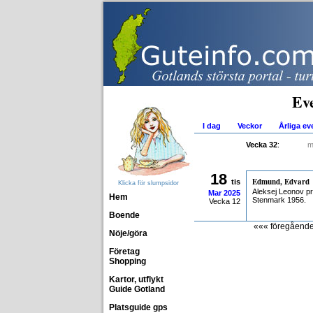
Ev
I dag
Veckor
Årliga e
Vecka 32
:
m
18
Edmund, Edvard
tis
Klicka för slumpsidor
Aleksej Leonov p
Mar
2025
Hem
Stenmark 1956.
Vecka 12
Boende
««« föregåend
Nöje/göra
Företag
Shopping
Kartor, utflykt
Guide Gotland
Platsguide gps