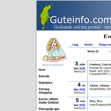
Ev
I dag
Veckor
Årliga e
Vecka 32
:
m
3
Gunborg, Gunvo
mån
Klicka för slumpsidor
Premiär för Carm
Mar
2025
Hem
Asger Jorn 1914,
Vecka 10
Cavandoli 2007, 
Boende
Nöje/göra
4
Adrian, Adriana
tis
Företag
Vivaldi föddes 16
Mar
2025
Shopping
Vecka 10
5
Kartor, utflykt
Tora, Tove
ons
Guide Gotland
Lotta Engberg fö
Mar
2025
Vecka 10
Platsguide gps