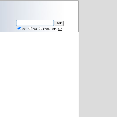
text
bild
karta
info
,
a-ö