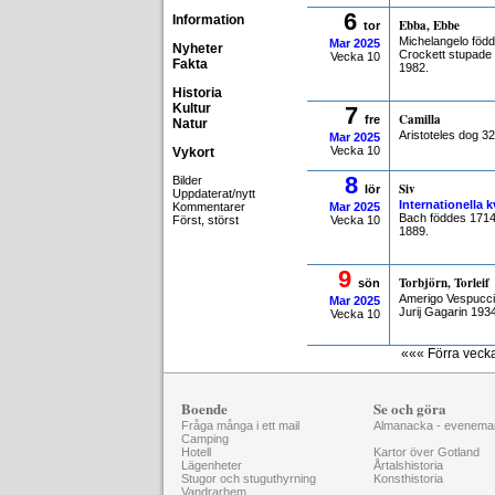
6
Information
Ebba, Ebbe
tor
Michelangelo föd
Mar
2025
Nyheter
Crockett stupade
Vecka 10
Fakta
1982.
Historia
Kultur
7
Camilla
fre
Natur
Aristoteles dog 3
Mar
2025
Vecka 10
Vykort
8
Bilder
Siv
lör
Uppdaterat/nytt
Internationella
Kommentarer
Mar
2025
Bach föddes 1714
Först, störst
Vecka 10
1889.
9
Torbjörn, Torleif
sön
Amerigo Vespucci
Mar
2025
Jurij Gagarin 1934
Vecka 10
««« Förra veck
Boende
Se och göra
Fråga många i ett mail
Almanacka - evenema
Camping
Hotell
Kartor över Gotland
Lägenheter
Årtalshistoria
Stugor och stuguthyrning
Konsthistoria
Vandrarhem