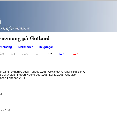
enemang på Gotland
venemang
Marknader
Helgdagar
å 3
ti 4
on 5
to 6
fr 7
lö 8
sö 9
r
en 1875. William Godwin föddes 1756, Alexander Graham Bell 1847,
 se
gravplats
. Robert Hooke dog 1703, Kenta 2003, Osvaldo
Lasse Eriksson 2011.
78.
ddes 1963.