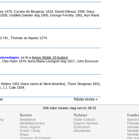
des 1475, Cyrano de Bergerac 1619, David Gilmour 1946. Davy
 1836, Gottlieb Daimler dog 1900, George Formby 1961, Ayn Rand
22 f.Kr., Thomas av Aquino 1274.
 kvinnodagen
, se bl a
Agnes Wolds 10 budord
.
, Otto Hahn 1979. Anna Maria Lenngren dog 1817, John Ericsson
 föddes 1451 (hans namn är blivet Amerika), Thore Skogman 1931,
, J.J. Cale 1934.
an
Nästa vecka »
646 sidor visade i dag sen kl. 06:31
Kartor
Nyheter
Guide
ng
Badplatser
Radio Gotland
Badstr
Medeltida kyrkor
Dagens Nyheter
Fiskelä
Visby ringmur
Expressen
Kastale
Ruiner i Visby
Aftonbladet
Medelti
Ängar
Medelti
Ortnamn på Gotland
Fler gui