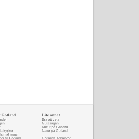
r Gotland
Lite annat
änder
Bra att veta
gen
Gutasagan
r
Kultur på Gotland
da kyrkor
Natur på Gotland
da målningar
der till Gotland
Gotlands sökmotor