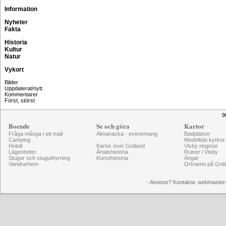
Information
Nyheter
Fakta
Historia
Kultur
Natur
Vykort
Bilder
Uppdaterat/nytt
Kommentarer
Först, störst
9
Boende
Se och göra
Kartor
Fråga många i ett mail
Almanacka - evenemang
Badplatser
Camping
Medeltida kyrkor
Hotell
Kartor över Gotland
Visby ringmur
Lägenheter
Årtalshistoria
Ruiner i Visby
Stugor och stuguthyrning
Konsthistoria
Ängar
Vandrarhem
Ortnamn på Gotl
- Annons? Kontakta: webmaster@