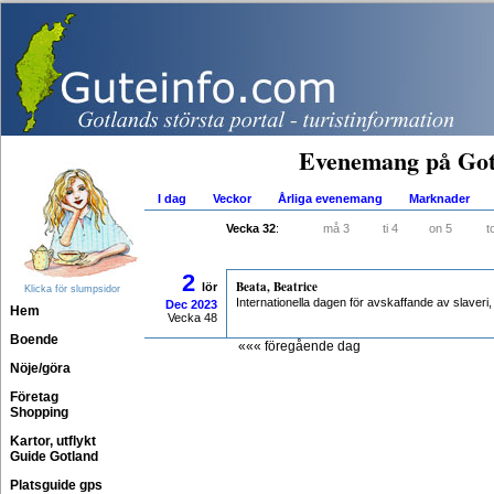
Evenemang på Got
I dag
Veckor
Årliga evenemang
Marknader
Vecka 32
:
må 3
ti 4
on 5
t
2
Beata, Beatrice
lör
Klicka för slumpsidor
Internationella dagen för avskaffande av slaver
Dec
2023
Hem
Vecka 48
Boende
««« föregående dag
Nöje/göra
Företag
Shopping
Kartor, utflykt
Guide Gotland
Platsguide gps