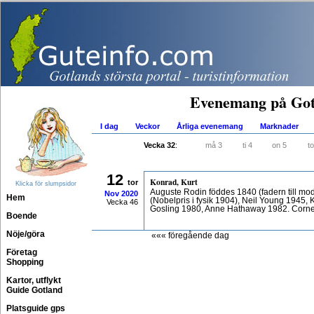
Evenemang på Got
I dag
Veckor
Årliga evenemang
Marknader
Vecka 32
:
må 3
ti 4
on 5
to
12
Konrad, Kurt
tor
Klicka för slumpsidor
Auguste Rodin föddes 1840 (fadern till mod
Nov
2020
Hem
(Nobelpris i fysik 1904), Neil Young 1945,
Vecka 46
Gosling 1980, Anne Hathaway 1982. Cornel
Boende
Nöje/göra
««« föregående dag
Företag
Shopping
Kartor, utflykt
Guide Gotland
Platsguide gps