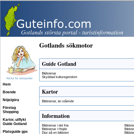
Gotlands sökmotor
Guide Gotland
Bildstenar
Skyddad kulturegendom
Klicka för slumpsidor
Hem
Kartor
Boende
Nöje/göra
Bildstenar, än stående
Företag
Shopping
Information
Kartor, utflykt
Guide Gotland
Bildstenar i det fria
Bildst
Bildstenar i Hejde
Bildst
Platsguide gps
Djur på en bildsten
Bildst