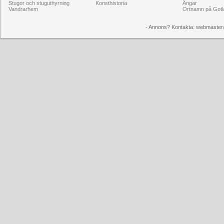
Stugor och stuguthyrning
Konsthistoria
Ängar
Vandrarhem
Ortnamn på Gotl
- Annons? Kontakta: webmaster@