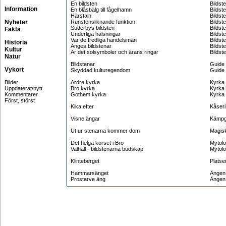
En bildsten
Bildst
Information
En blåsbälg till fågelhamn
Bildst
Härstain
Bildst
Nyheter
Runstensliknande funktion
Bildst
Suderbys bildsten
Bildst
Fakta
Underliga hälsningar
Bildst
Var de fredliga handelsmän
Bildst
Historia
Änges bildstenar
Bildst
Kultur
Är det solsymboler och ärans ringar
Bildst
Natur
Bildstenar
Guide
Vykort
Skyddad kulturegendom
Guide
Bilder
Ardre kyrka
Kyrka
Uppdaterat/nytt
Bro kyrka
Kyrka
Kommentarer
Gothem kyrka
Kyrka
Först, störst
Kika efter
Kåseri
Visne ängar
Kämpg
Ut ur stenarna kommer dom
Magis
Det helga korset i Bro
Mytolo
Valhall - bildstenarna budskap
Mytolo
Klinteberget
Platse
Hammarsänget
Ängen
Prostarve äng
Ängen