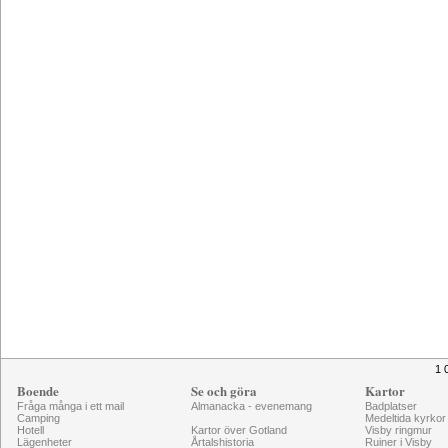
1 
Boende
Se och göra
Kartor
Fråga många i ett mail
Almanacka - evenemang
Badplatser
Camping
Medeltida kyrkor
Hotell
Kartor över Gotland
Visby ringmur
Lägenheter
Årtalshistoria
Ruiner i Visby