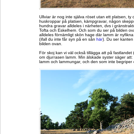
Ullviar är nog inte själva röset utan ett platsen, ty
huskroppar på platsen, kämpgravar, någon skepps
hundra gravar alldeles i närheten, dvs i gränstra
Tofta och Eskelhem. Och som du ser på bilden ova
alldeles förnämligt skön hage där lamm är nyfikna
(ifall du inte får syn på en sån
här
). Du ser kanten 
bilden ovan.
För skoj kan vi väl också tillägga att på fastlandet
om djurrasen lamm. Min älskade syster säger att:
lamm och lammungar, och den som inte begriper de