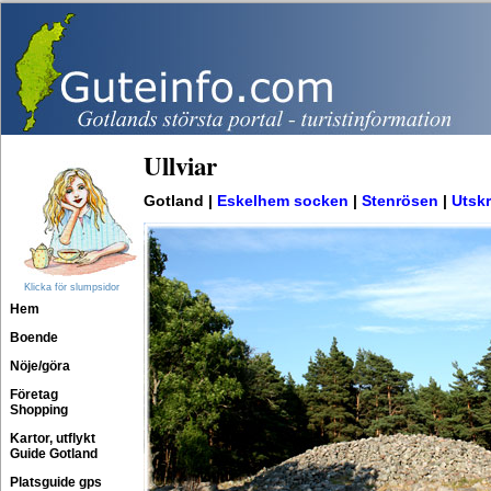
Ullviar
Gotland |
Eskelhem socken
|
Stenrösen
|
Utskr
Klicka för slumpsidor
Hem
Boende
Nöje/göra
Företag
Shopping
Kartor, utflykt
Guide Gotland
Platsguide gps