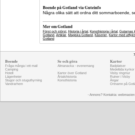
Boende på Gotland via Guteinfo
Några olika sätt att ordna ditt sommarboende, 
Mer om Gotland
Först och störst
,
Historia i årtal
,
Konsthistoria i årtal
,
Gutarnas k
Gotland
,
Artiklar
,
Magiska Gotland
,
Kåserier
,
Kartor med utflyk
Gotland
7
Boende
Se och göra
Kartor
Fråga många i ett mail
Almanacka - evenemang
Badplatser
Camping
Medeltida kyrkor
Hotell
Kartor över Gotland
Visby ringmur
Lägenheter
Årtalshistoria
Ruiner i Visby
Stugor och stuguthyrning
Konsthistoria
Ängar
Vandrarhem
Ortnamn på Gotl
- Annons? Kontakta: webmaster@