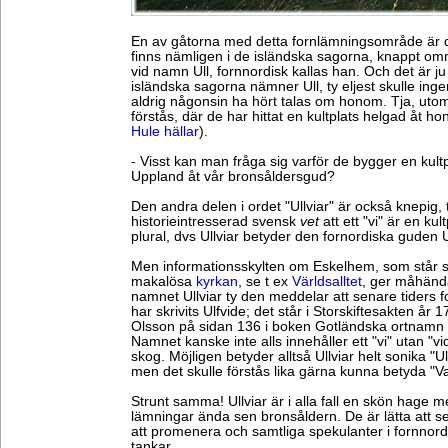
En av gåtorna med detta fornlämningsområde är d
finns nämligen i de isländska sagorna, knappt o
vid namn Ull, fornnordisk kallas han. Och det är ju t
isländska sagorna nämner Ull, ty eljest skulle ing
aldrig någonsin ha hört talas om honom. Tja, uto
förstås, där de har hittat en kultplats helgad åt h
Hule hällar
).
- Visst kan man fråga sig varför de bygger en kultp
Uppland åt vår bronsåldersgud?
Den andra delen i ordet "Ullviar" är också knepig,
historieintresserad svensk
vet
att ett "vi" är en kul
plural, dvs Ullviar betyder den fornordiska guden Ul
Men informationsskylten om Eskelhem, som står s
makalösa
kyrkan
, se t ex
Världsalltet
, ger måhända
namnet Ullviar ty den meddelar att senare tiders f
har skrivits Ulfvide; det står i Storskiftesakten år
Olsson på sidan 136 i boken Gotländska ortnamn
Namnet kanske inte alls innehåller ett "vi" utan "vi
skog. Möjligen betyder alltså Ullviar helt sonika "U
men det skulle förstås lika gärna kunna betyda "V
Strunt samma! Ullviar är i alla fall en skön hage 
lämningar ända sen bronsåldern. De är lätta att se
att promenera och samtliga spekulanter i fornnordi
tankar.