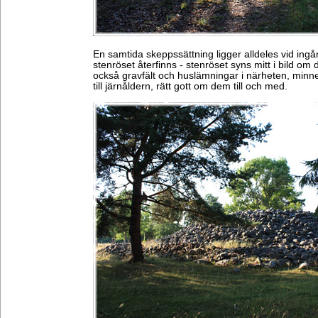
En samtida skeppssättning ligger alldeles vid ingå
stenröset återfinns - stenröset syns mitt i bild om d
också gravfält och huslämningar i närheten, minn
till järnåldern, rätt gott om dem till och med.